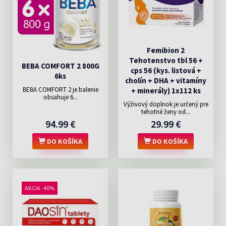
Femibion 2
Tehotenstvo tbl 56 +
BEBA COMFORT 2 800G
cps 56 (kys. listová +
6ks
cholín + DHA + vitamíny
BEBA COMFORT 2 je balenie
+ minerály) 1x112 ks
obsahuje 6...
Výživový doplnok je určený pre
tehotné ženy od...
94.99 €
29.99 €
DO KOŠÍKA
DO KOŠÍKA
AKCIA -40%