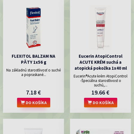
FLEXITOL BALZAM NA
Eucerin AtopiControl
PӒTY 1x56 g
ACUTE KRÉM suchá a
atopická pokožka 1x40 ml
Na základnú starostlivosť o suché
a popraskané...
Eucerin®Acute krém AtopiControl
-Špeciálna starostlivosť o
suchú,...
7.18 €
19.66 €
DO KOŠÍKA
DO KOŠÍKA