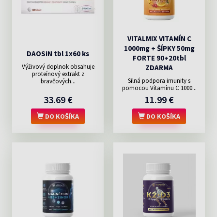
VITALMIX VITAMÍN C
1000mg + ŠÍPKY 50mg
DAOSiN tbl 1x60 ks
FORTE 90+20tbl
Výživový doplnok obsahuje
ZDARMA
proteínový extrakt z
Silná podpora imunity s
bravčových...
pomocou Vitamínu C 1000...
33.69 €
11.99 €
DO KOŠÍKA
DO KOŠÍKA