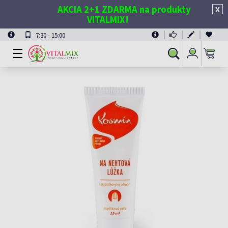
AKCIA 2+1 ZDARMA na produkty
X
VITALMIX!
7:30 - 15:00
Prihlásiť
Vyhľadávanie
sa