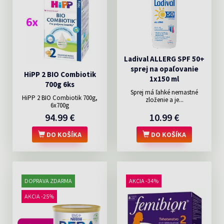
Ladival ALLERG SPF 50+
sprej na opaľovanie
HiPP 2 BIO Combiotik
1x150 ml
700g 6ks
Sprej má ľahké nemastné
HiPP 2 BIO Combiotik 700g,
zloženie a je...
6x700g
94.99 €
10.99 €
DO KOŠÍKA
DO KOŠÍKA
DOPRAVA ZDARMA
AKCIA -34%
AKCIA -25%