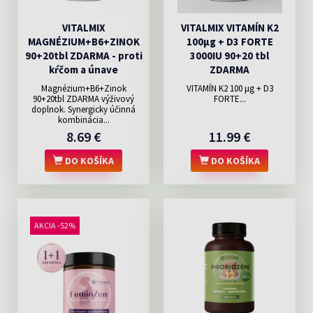
VITALMIX
VITALMIX VITAMÍN K2
MAGNÉZIUM+B6+ZINOK
100µg + D3 FORTE
90+20tbl ZDARMA - proti
3000IU 90+20 tbl
kŕčom a únave
ZDARMA
Magnézium+B6+Zinok
VITAMÍN K2 100 μg + D3
90+20tbl ZDARMA výživový
FORTE...
doplnok. Synergicky účinná
kombinácia...
8.69 €
11.99 €
DO KOŠÍKA
DO KOŠÍKA
AKCIA -52%