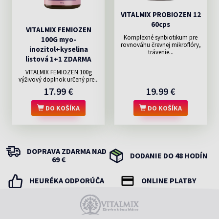
VITALMIX PROBIOZEN 12
60cps
VITALMIX FEMIOZEN
Komplexné synbiotikum pre
100G myo-
rovnováhu črevnej mikroflóry,
inozitol+kyselina
trávenie...
listová 1+1 ZDARMA
VITALMIX FEMIOZEN 100g
výživový doplnok určený pre...
17.99 €
19.99 €
DO KOŠÍKA
DO KOŠÍKA
DOPRAVA ZDARMA NAD
DODANIE DO 48 HODÍN
69 €
HEURÉKA ODPORÚČA
ONLINE PLATBY