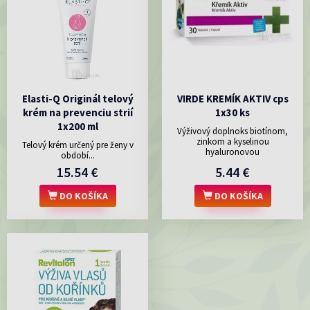
Elasti-Q Originál telový
VIRDE KREMÍK AKTIV cps
krém na prevenciu strií
1x30 ks
1x200 ml
Výživový doplnoks biotínom,
zinkom a kyselinou
Telový krém určený pre ženy v
hyaluronovou
období...
15.54 €
5.44 €
DO KOŠÍKA
DO KOŠÍKA