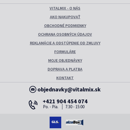
VITALMIX - O NÁS
AKO NAKUPOVAŤ
OBCHODNÉ PODMIENKY
OCHRANA OSOBNÝCH ÚDAJOV
REKLAMÁCIE A ODSTÚPENIE OD ZMLUVY
FORMULÁRE
MOJE OBJEDNÁVKY
DOPRAVA A PLATBA
KONTAKT
objednavky@vitalmix.sk
+421 904 454 074
Po. - Pia.
7:30 - 15:00