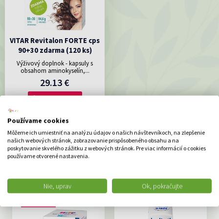
VITAR Revitalon FORTE cps
90+30 zdarma (120 ks)
Výživový doplnok - kapsuly s
obsahom aminokyselín,...
29.13 €
DO KOŠÍKA
Používame cookies
Môžeme ich umiestniť na analýzu údajov o našich návštevníkoch, na zlepšenie
ODPORÚČAME
našich webových stránok, zobrazovanie prispôsobeného obsahu a na
poskytovanie skvelého zážitku z webových stránok. Pre viac informácií o cookies
používame otvorené nastavenia.
Nie, uprav
Ok, pokračujte
DOPRAVA ZDARMA
AKCIA -48%
AKCIA -11%