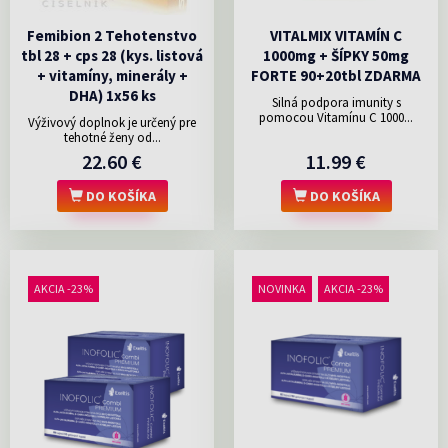
Femibion 2 Tehotenstvo
VITALMIX VITAMÍN C
tbl 28 + cps 28 (kys. listová
1000mg + ŠÍPKY 50mg
+ vitamíny, minerály +
FORTE 90+20tbl ZDARMA
DHA) 1x56 ks
Silná podpora imunity s
pomocou Vitamínu C 1000...
Výživový doplnok je určený pre
tehotné ženy od...
22.60 €
11.99 €
DO KOŠÍKA
DO KOŠÍKA
AKCIA -23%
NOVINKA
AKCIA -23%