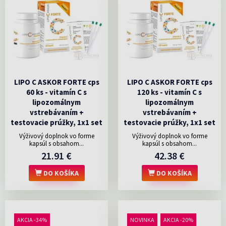
LIPO C ASKOR FORTE cps
LIPO C ASKOR FORTE cps
60 ks - vitamín C s
120 ks - vitamín C s
lipozomálnym
lipozomálnym
vstrebávaním +
vstrebávaním +
testovacie prúžky, 1x1 set
testovacie prúžky, 1x1 set
Výživový doplnok vo forme
Výživový doplnok vo forme
kapsúl s obsahom...
kapsúl s obsahom...
21.91 €
42.38 €
DO KOŠÍKA
DO KOŠÍKA
AKCIA -34%
NOVINKA
AKCIA -20%