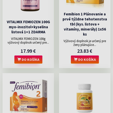
Femibion 1 Plánovanie a
prvé týždne tehotenstva
VITALMIX FEMIOZEN 100G
tbl (kys. listova +
myo-inozitol+kyselina
vitamíny, minerály) 1x56
listová 1+1 ZDARMA
ks
VITALMIX FEMIOZEN 100g
Výživový doplnok je určený pre
výživový doplnok určený pre...
ženy plánujúce...
17.99 €
23.83 €
DO KOŠÍKA
DO KOŠÍKA