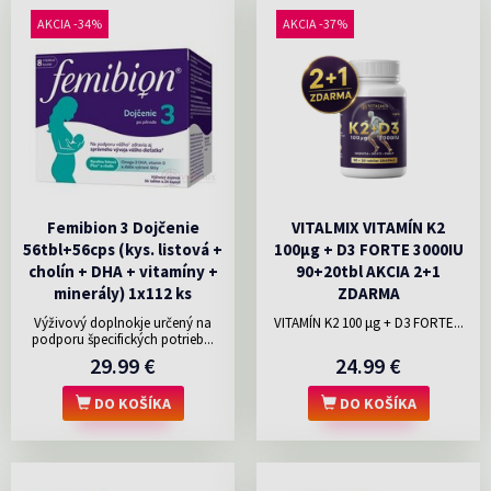
AKCIA -34%
AKCIA -37%
Femibion 3 Dojčenie
VITALMIX VITAMÍN K2
56tbl+56cps (kys. listová +
100µg + D3 FORTE 3000IU
cholín + DHA + vitamíny +
90+20tbl AKCIA 2+1
minerály) 1x112 ks
ZDARMA
Výživový doplnokje určený na
VITAMÍN K2 100 μg + D3 FORTE...
podporu špecifických potrieb...
29.99 €
24.99 €
DO KOŠÍKA
DO KOŠÍKA