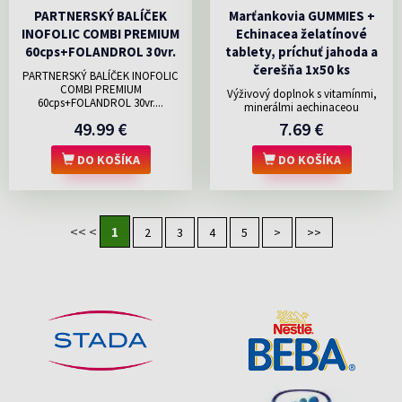
PARTNERSKÝ BALÍČEK
Marťankovia GUMMIES +
INOFOLIC COMBI PREMIUM
Echinacea želatínové
60cps+FOLANDROL 30vr.
tablety, príchuť jahoda a
čerešňa 1x50 ks
PARTNERSKÝ BALÍČEK INOFOLIC
COMBI PREMIUM
Výživový doplnok s vitamínmi,
60cps+FOLANDROL 30vr....
minerálmi aechinaceou
49.99 €
7.69 €
DO KOŠÍKA
DO KOŠÍKA
<<
<
1
2
3
4
5
>
>>