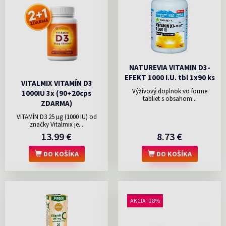
NATUREVIA VITAMIN D3-
EFEKT 1000 I.U. tbl 1x90 ks
VITALMIX VITAMÍN D3
Výživový doplnok vo forme
1000IU 3x (90+20cps
tabliet s obsahom...
ZDARMA)
VITAMÍN D3 25 µg (1000 IU) od
značky Vitalmix je...
13.99 €
8.73 €
DO KOŠÍKA
DO KOŠÍKA
AKCIA -28%