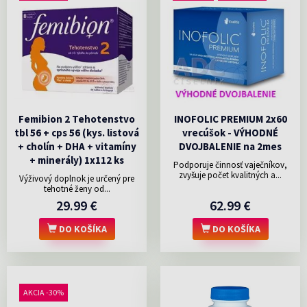
Femibion 2 Tehotenstvo
INOFOLIC PREMIUM 2x60
tbl 56 + cps 56 (kys. listová
vrecúšok - VÝHODNÉ
+ cholín + DHA + vitamíny
DVOJBALENIE na 2mes
+ minerály) 1x112 ks
Podporuje činnosť vaječníkov,
zvyšuje počet kvalitných a...
Výživový doplnok je určený pre
tehotné ženy od...
29.99 €
62.99 €
DO KOŠÍKA
DO KOŠÍKA
AKCIA -30%