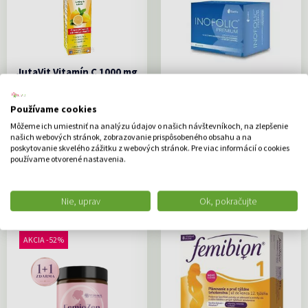
JutaVit Vitamín C 1000 mg
šumivé tablety s
INOFOLIC PREMIUM
príchuťou citróna 1x20 ks
60vrecúšok
Používame cookies
Výživový doplnok JutaVit Vitamín
Podporuje činnosť vaječníkov,
Môžeme ich umiestniť na analýzu údajov o našich návštevníkoch, na zlepšenie
C 1000 mg...
zvyšuje počet kvalitných a...
našich webových stránok, zobrazovanie prispôsobeného obsahu a na
poskytovanie skvelého zážitku z webových stránok. Pre viac informácií o cookies
4.00 €
31.99 €
používame otvorené nastavenia.
DO KOŠÍKA
DO KOŠÍKA
Nie, uprav
Ok, pokračujte
AKCIA -52%