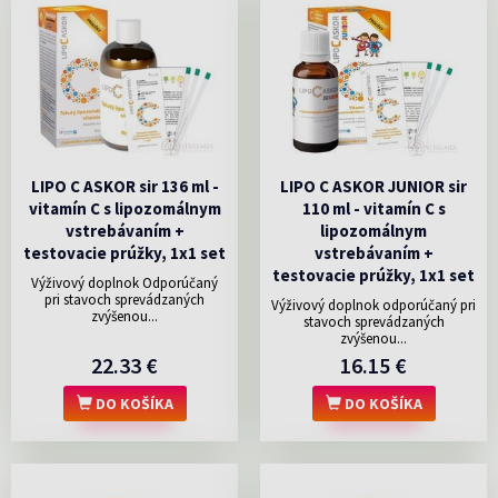
LIPO C ASKOR sir 136 ml -
LIPO C ASKOR JUNIOR sir
vitamín C s lipozomálnym
110 ml - vitamín C s
vstrebávaním +
lipozomálnym
testovacie prúžky, 1x1 set
vstrebávaním +
testovacie prúžky, 1x1 set
Výživový doplnok Odporúčaný
pri stavoch sprevádzaných
Výživový doplnok odporúčaný pri
zvýšenou...
stavoch sprevádzaných
zvýšenou...
22.33 €
16.15 €
DO KOŠÍKA
DO KOŠÍKA