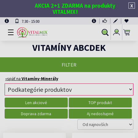
AKCIA 2+1 ZDARMA na produkty
X
VITALMIX!
7:30 - 15:00
Prihlásiť
Vyhľadávanie
sa
VITAMÍNY ABCDEK
FILTER
«späť na
Vitamíny-Minerály
Len akciové
TOP produkt
Doprava zdarma
Aj nedostupné