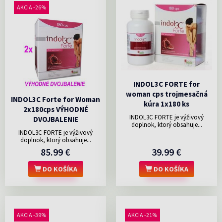
AKCIA -26%
INDOL3C FORTE for
woman cps trojmesačná
INDOL3C Forte for Woman
kúra 1x180 ks
2x180cps VÝHODNÉ
INDOL3C FORTE je výživový
DVOJBALENIE
doplnok, ktorý obsahuje...
INDOL3C FORTE je výživový
doplnok, ktorý obsahuje...
85.99 €
39.99 €
DO KOŠÍKA
DO KOŠÍKA
AKCIA -39%
AKCIA -21%