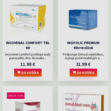
INCOVENAL COMFORT TBL
INOFOLIC PREMIUM
60
60vrecúšok
Incovenal comfort posilňuje svaly
Podporuje činnosť vaječníkov,
panvového dna. Rovnako...
zvyšuje počet kvalitných a...
11.98 €
31.99 €
DO KOŠÍKA
DO KOŠÍKA
AKCIA -31%