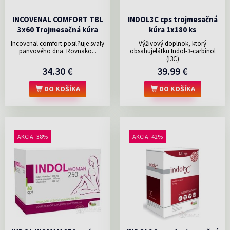
INCOVENAL COMFORT TBL
INDOL3C cps trojmesačná
3x60 Trojmesačná kúra
kúra 1x180 ks
Incovenal comfort posilňuje svaly
Výživový doplnok, ktorý
panvového dna. Rovnako...
obsahujelátku Indol-3-carbinol
(I3C)
34.30 €
39.99 €
DO KOŠÍKA
DO KOŠÍKA
AKCIA -38%
AKCIA -42%