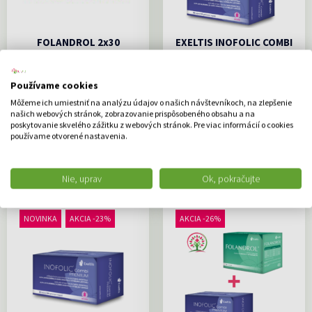
FOLANDROL 2x30
EXELTIS INOFOLIC COMBI
vrecúšok VÝHODNÉ
PREMIUM 60gel.cps
DVOJBALENIE
VÝHODNÉ DVOJBALENIE
/2mes
Používame cookies
Výživový doplnok určený mužom
v období plánovaného...
Môžeme ich umiestniť na analýzu údajov o našich návštevníkoch, na zlepšenie
Výživový doplnok stravy v
prípade zvýšenej potreby...
našich webových stránok, zobrazovanie prispôsobeného obsahu a na
poskytovanie skvelého zážitku z webových stránok. Pre viac informácií o cookies
36.29 €
62.99 €
používame otvorené nastavenia.
DO KOŠÍKA
DO KOŠÍKA
Nie, uprav
Ok, pokračujte
NOVINKA
AKCIA -23%
AKCIA -26%