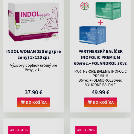
INDOL WOMAN 250 mg (pre
PARTNERSKÝ BALÍČEK
ženy) 1x120 cps
INOFOLIC PREMIUM
60vrec.+FOLANDROL 30vr.
Výživový doplnok určený pre
ženy, v 1...
PARTNERSKÉ BALENIE INOFOLIC
PREMIUM
60vrec.+FOLANDROL30vrec.
VÝHODNÉ BALENIE
37.90 €
49.99 €
DO KOŠÍKA
DO KOŠÍKA
AKCIA -41%
AKCIA -28%