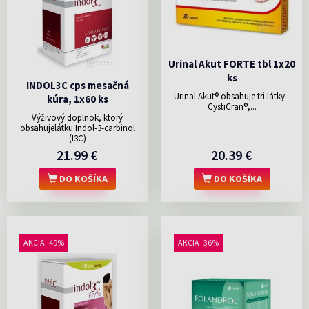
Urinal Akut FORTE tbl 1x20
ks
INDOL3C cps mesačná
Urinal Akut® obsahuje tri látky -
kúra, 1x60 ks
CystiCran®,...
Výživový doplnok, ktorý
obsahujelátku Indol-3-carbinol
(I3C)
21.99 €
20.39 €
DO KOŠÍKA
DO KOŠÍKA
AKCIA -49%
AKCIA -36%