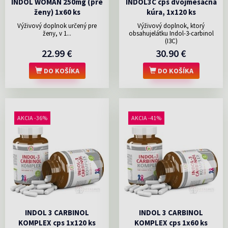
INDOL WOMAN 250mg (pre
INDOL3C cps dvojmesačná
ženy) 1x60 ks
kúra, 1x120 ks
Výživový doplnok určený pre
Výživový doplnok, ktorý
ženy, v 1...
obsahujelátku Indol-3-carbinol
(I3C)
22.99 €
30.90 €
DO KOŠÍKA
DO KOŠÍKA
AKCIA -36%
AKCIA -41%
INDOL 3 CARBINOL
INDOL 3 CARBINOL
KOMPLEX cps 1x120 ks
KOMPLEX cps 1x60 ks