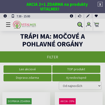
AKCIA 2+1 ZDARMA na produkty
X
VITALMIX!
7:30 - 15:00
Prihlásiť
Vyhľadávanie
sa
TRÁPI MA: MOČOVÉ A
POHLAVNÉ ORGÁNY
FILTER
Len akciové
TOP produkt
Doprava zdarma
Aj nedostupné
DOPRAVA ZDARMA
AKCIA -39%