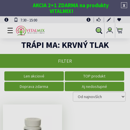
AKCIA 2+1 ZDARMA na produkty
X
VITALMIX!
7:30 - 15:00
Prihlásiť
Vyhľadávanie
sa
TRÁPI MA: KRVNÝ TLAK
FILTER
Len akciové
TOP produkt
Doprava zdarma
Aj nedostupné