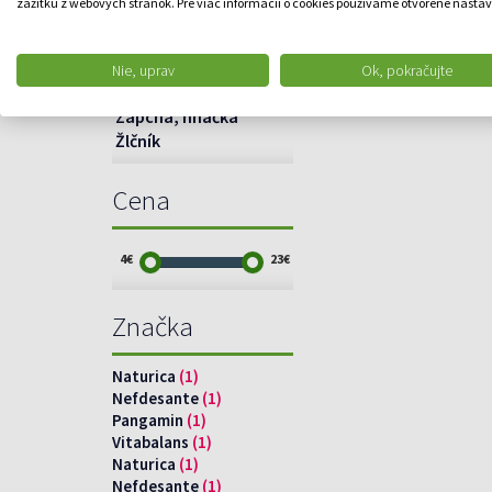
zážitku z webových stránok. Pre viac informácií o cookies používame otvorené nastav
VRÁSKY
Vši, hnidy
Vypadávanie vlasov
Nie, uprav
Ok, pokračujte
ZAPARENINY
Zápcha, hnačka
Žlčník
Cena
4€
23€
Značka
Naturica
(1)
Nefdesante
(1)
Pangamin
(1)
Vitabalans
(1)
Naturica
(1)
Nefdesante
(1)