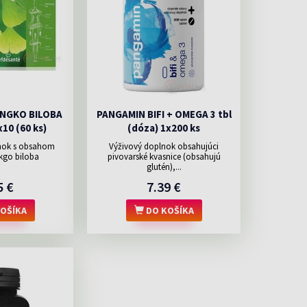
CHCEM SCHUDNÚŤ
KAŠEĽ
HOTOVÉ JEDLÁ
SRDCE A CIEVY
PNIK CALCIUM
ULÍNOVÉ INJEKCIE
SIRUPY NA KAŠEĽ
POTREBY PRE
WELEDA
STARNUTIE
LÉN
MAMIČKY
PRÍPRAVKY NA VLHKÝ KAŠEĽ
EMÍK
PRÍPRAVKY NA SUCHÝ KAŠEL
PLOMERY
c »
SNÉ VLOŽKY, CHRÁNIČE
SPÁNOK
DETOXIKÁCIA
S
SÁVAČKY
HOTENSKÉ TESTY
INGKO BILOBA
PANGAMIN BIFI + OMEGA 3 tbl
OTI STRIAM
10 (60 ks)
(dóza) 1x200 ks
nok s obsahom
Výživový doplnok obsahujúci
nkgo biloba
pivovarské kvasnice (obsahujú
glutén),...
5 €
7.39 €
OŠÍKA
DO KOŠÍKA