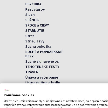
PSYCHIKA
Rast vlasov
Sluch
SPÁNOK
SRDCE a CIEVY
STARNUTIE
Stres
Strie, jazvy
Suchá pokožka
SUCHÉ a POPRASKANÉ
PERY
Suché a unavené oči
TEHOTENSKÉ TESTY
TRÁVENIE
Únava a vyčerpanie
Ústna dutina a hrdlo
Úzkosť, napätie,
strach
Používame cookies
VLASY bez lesku
Môžeme ich umiestniť na analýzu údajov o našich návštevníkoch, na zlepšenie naši
VLASY Suché a
webových stránok, zobrazovanie prispôsobeného obsahu a na poskytovanie skvelého
poškodené