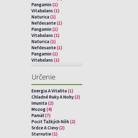
Pangamin
(1)
Vitabalans
(1)
Naturica
(1)
Nefdesante
(1)
Pangamin
(1)
Vitabalans
(1)
Naturica
(1)
Nefdesante
(1)
Pangamin
(1)
Vitabalans
(1)
Určenie
Energia A Vitalita
(1)
Chladné Ruky A Nohy
(2)
Imunita
(2)
Mozog
(4)
Pamäť
(7)
Pocit Ťažkých Nôh
(2)
Srdce A Cievy
(2)
Starnutie
(1)