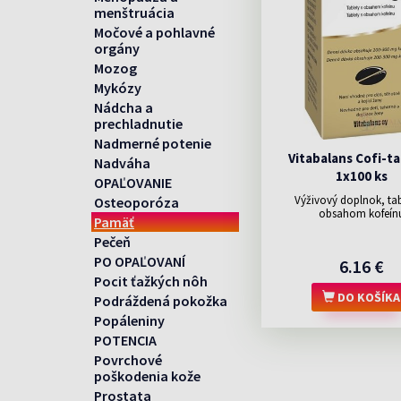
menštruácia
Močové a pohlavné
orgány
Mozog
Mykózy
Nádcha a
prechladnutie
Nadmerné potenie
Vitabalans Cofi-ta
Nadváha
1x100 ks
OPAĽOVANIE
Výživový doplnok, tab
Osteoporóza
obsahom kofeín
Pamäť
Pečeň
PO OPAĽOVANÍ
6.16 €
Pocit ťažkých nôh
DO KOŠÍKA
Podráždená pokožka
Popáleniny
POTENCIA
Povrchové
poškodenia kože
Prostata