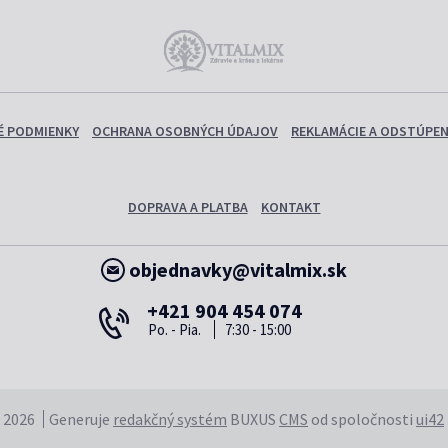
 PODMIENKY
OCHRANA OSOBNÝCH ÚDAJOV
REKLAMÁCIE A ODSTÚPEN
DOPRAVA A PLATBA
KONTAKT
objednavky@vitalmix.sk
+421 904 454 074
Po. - Pia.
7:30 - 15:00
 2026
Generuje
redakčný systém
BUXUS
CMS
od spoločnosti
ui42