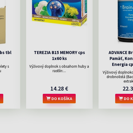
bs tbl
TEREZIA B15 MEMORY cps
ADVANCE Bra
1x60 ks
Pamäť, Kon
Energia cp
lety s
Výživový doplnok s obsahom huby a
u
rastlín:...
Výživový doplnok
drobnolistá (Ba
extrakt
14.28 €
22.3
DO KOŠÍKA
DO K