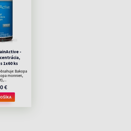
inActive -
centrácia,
s 1x60 ks
obsahuje: Bakopa
copa monnieri,
),...
0 €
OŠÍKA