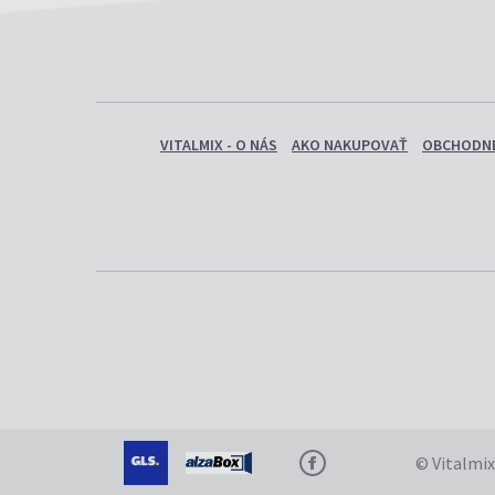
Starnutie
(1)
Trávenie
(1)
Únava A Vyčerpanie
(1)
Úzkosť, Napätie, Strach
(1)
Energia A Vitalita
(1)
Chladné Ruky A Nohy
(2)
VITALMIX - O NÁS
AKO NAKUPOVAŤ
OBCHODNÉ
Imunita
(2)
Mozog
(4)
Pamäť
(7)
Pocit Ťažkých Nôh
(2)
Srdce A Cievy
(2)
Starnutie
(1)
Trávenie
(1)
Únava A Vyčerpanie
(1)
Úzkosť, Napätie, Strach
(1)
Energia A Vitalita
(1)
Chladné Ruky A Nohy
(2)
Imunita
(2)
Mozog
(4)
© Vitalmix
Pamäť
(7)
Pocit Ťažkých Nôh
(2)