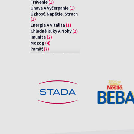
Trávenie
(1)
Únava A Vyčerpanie
(1)
Úzkosť, Napätie, Strach
(1)
Energia A Vitalita
(1)
Chladné Ruky A Nohy
(2)
Imunita
(2)
Mozog
(4)
Pamäť
(7)
Pocit Ťažkých Nôh
(2)
Srdce A Cievy
(2)
Starnutie
(1)
Trávenie
(1)
Únava A Vyčerpanie
(1)
Úzkosť, Napätie, Strach
(1)
Energia A Vitalita
(1)
Chladné Ruky A Nohy
(2)
Imunita
(2)
Mozog
(4)
Pamäť
(7)
Pocit Ťažkých Nôh
(2)
Srdce A Cievy
(2)