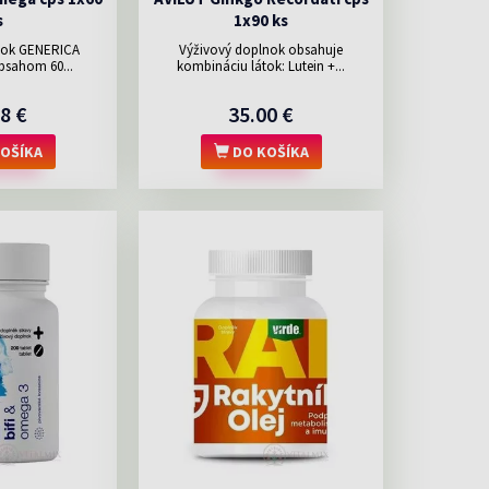
s
1x90 ks
nok GENERICA
Výživový doplnok obsahuje
sahom 60...
kombináciu látok: Lutein +...
8 €
35.00 €
OŠÍKA
DO KOŠÍKA