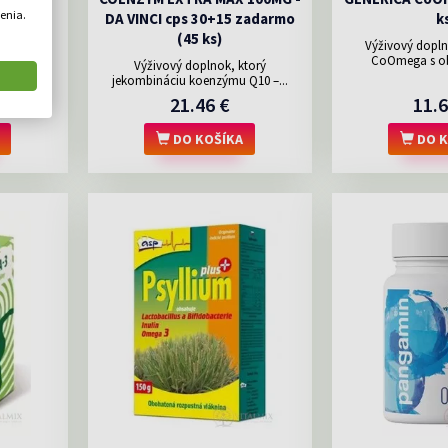
enia.
DA VINCI cps 30+15 zadarmo
k
(45 ks)
uteínu,
Výživový dopl
tných...
CoOmega s ob
Výživový doplnok, ktorý
jekombináciu koenzýmu Q10 –...
21.46 €
11.6
DO KOŠÍKA
DO K