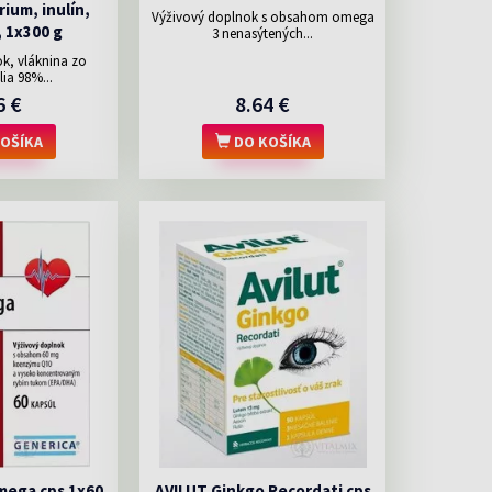
ium, inulín,
Výživový doplnok s obsahom omega
 1x300 g
3 nenasýtených...
k, vláknina zo
lia 98%...
6 €
8.64 €
OŠÍKA
DO KOŠÍKA
ega cps 1x60
AVILUT Ginkgo Recordati cps