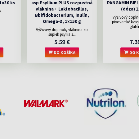
1x30 ks
asp Psyllium PLUS rozpustná
PANGAMIN BIFI 
vláknina + Laktobacillus,
(dóza) 1
k
Bbifidobacterium, inulín,
Výživový dopln
Omega-3, 1x150 g
pivovarské kvas
glutén
Výživový doplnok, vláknina zo
šupiek psyllia s...
5.59 €
7.3
DO KOŠÍKA
DO K