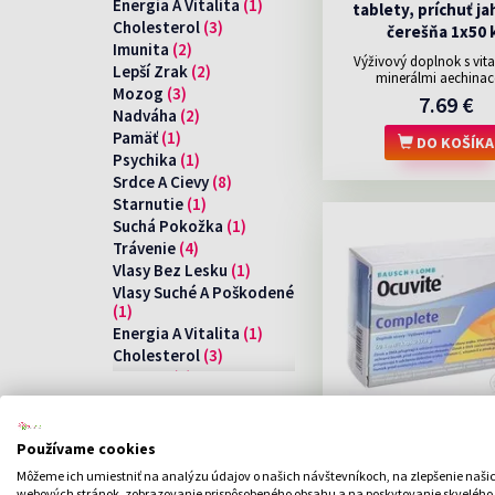
Energia A Vitalita
(1)
tablety, príchuť j
Pangamin
(1)
Cholesterol
(3)
čerešňa 1x50 
Virde
(1)
Imunita
(2)
Walmark
(1)
Výživový doplnok s vit
Lepší Zrak
(2)
minerálmi aechina
Asp
(2)
Mozog
(3)
7.69 €
Generica
(1)
Nadváha
(2)
Nefdesante
(1)
Pamäť
(1)
DO KOŠÍKA
Pangamin
(1)
Psychika
(1)
Virde
(1)
Srdce A Cievy
(8)
Walmark
(1)
Starnutie
(1)
Asp
(2)
Suchá Pokožka
(1)
Generica
(1)
Trávenie
(4)
Nefdesante
(1)
Vlasy Bez Lesku
(1)
Pangamin
(1)
Vlasy Suché A Poškodené
Virde
(1)
(1)
Walmark
(1)
Energia A Vitalita
(1)
Cholesterol
(3)
Imunita
(2)
Lepší Zrak
(2)
Mozog
(3)
Nadváha
(2)
Používame cookies
Pamäť
(1)
Môžeme ich umiestniť na analýzu údajov o našich návštevníkoch, na zlepšenie naši
Psychika
(1)
Ocuvite COMPLETE c
webových stránok, zobrazovanie prispôsobeného obsahu a na poskytovanie skvelého