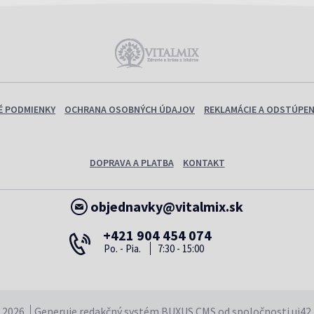
 PODMIENKY
OCHRANA OSOBNÝCH ÚDAJOV
REKLAMÁCIE A ODSTÚPEN
DOPRAVA A PLATBA
KONTAKT
objednavky@vitalmix.sk
+421 904 454 074
Po. - Pia.
7:30 - 15:00
 2026
Generuje
redakčný systém
BUXUS
CMS
od spoločnosti
ui42