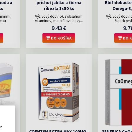
ahoda a
príchuť jablko a čierna
Bbifidobacter
ks
ríbezľa 1x50 ks
Omega-3,
amínmi,
Výživový doplnok s obsahom
Výživový doplno
ceou
vitamínov, minerálova bazy...
šupiek psyl
9.43 €
9.7
DO KOŠÍKA
DO K
ch
ps 1x60
COENZYM EXTRA MAX 100MG -
GENERICA CoOm