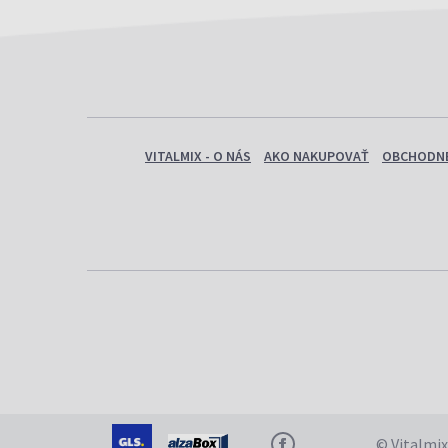
Srdce A Cievy
(8)
Starnutie
(1)
Suchá Pokožka
(1)
Trávenie
(4)
Vlasy Bez Lesku
(1)
Vlasy Suché A Poškodené
(1)
Energia A Vitalita
(1)
VITALMIX - O NÁS
AKO NAKUPOVAŤ
OBCHODNÉ
Cholesterol
(3)
Imunita
(2)
Lepší Zrak
(2)
Mozog
(3)
Nadváha
(2)
Pamäť
(1)
Psychika
(1)
Srdce A Cievy
(8)
Starnutie
(1)
Suchá Pokožka
(1)
Trávenie
(4)
Vlasy Bez Lesku
(1)
Vlasy Suché A Poškodené
(1)
Energia A Vitalita
(1)
© Vitalmix