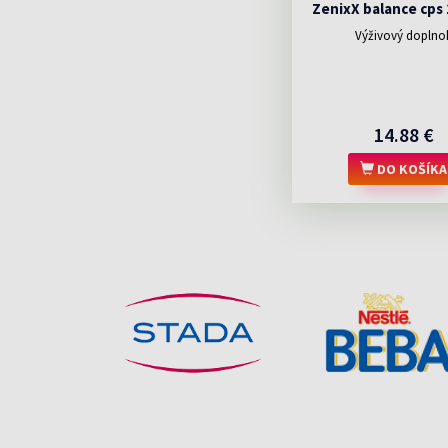
ZenixX balance cps 
Cholesterol
(3)
Výživový doplno
Imunita
(2)
Lepší Zrak
(2)
Mozog
(3)
Nadváha
(2)
Pamäť
(1)
14.88 €
Psychika
(1)
Srdce A Cievy
(8)
DO KOŠÍKA
Starnutie
(1)
Suchá Pokožka
(1)
Trávenie
(4)
Vlasy Bez Lesku
(1)
Vlasy Suché A Poškodené
(1)
Energia A Vitalita
(1)
Cholesterol
(3)
Imunita
(2)
Lepší Zrak
(2)
Mozog
(3)
Nadváha
(2)
Pamäť
(1)
Psychika
(1)