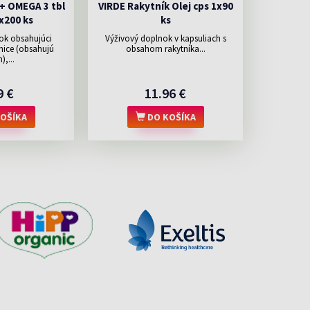
+ OMEGA 3 tbl
VIRDE Rakytník Olej cps 1x90
x200 ks
ks
ok obsahujúci
Výživový doplnok v kapsuliach s
nice (obsahujú
obsahom rakytníka...
),...
9 €
11.96 €
OŠÍKA
DO KOŠÍKA