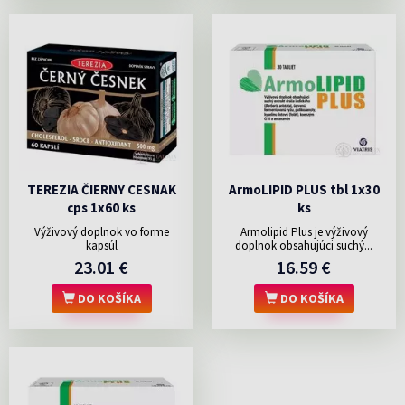
TEREZIA ČIERNY CESNAK
ArmoLIPID PLUS tbl 1x30
cps 1x60 ks
ks
Výživový doplnok vo forme
Armolipid Plus je výživový
kapsúl
doplnok obsahujúci suchý...
23.01 €
16.59 €
DO KOŠÍKA
DO KOŠÍKA