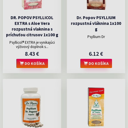
DR. POPOV PSYLLICOL
Dr. Popov PSYLLIUM
EXTRA s Aloe Vera
rozpustná vláknina 1x100
rozpustná vlaknina s
g
príchuťou citrusov 1x100 g
Psyllium Dr
Psyllicol® EXTRA je vynikajúci
výživový doplnok s...
8.43 €
6.12 €
DO KOŠÍKA
DO KOŠÍKA