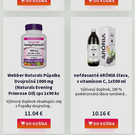
DO KOŠÍKA
DO KOŠÍKA
Webber Naturals Púpalka
nefdesanté ARÓNIA šťava,
Dvojročná 1000 mg
s vitamínom C, 1x500 ml
(Naturals Evening
Výživový doplnok, 100 %
Primrose Oil) cps 1x90 ks
pasterizovaná šťava vyrobená...
Výživový doplnok obsahujúci olej
z Pupalky dvojročnej...
11.04 €
10.16 €
DO KOŠÍKA
DO KOŠÍKA