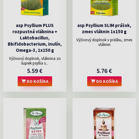
asp Psyllium PLUS
asp Psyllium SLIM prášok,
rozpustná vláknina +
zmes vláknin 1x150 g
Laktobacillus,
Výživový doplnok v prášku, zmes
Bbifidobacterium, inulín,
vláknin
Omega-3, 1x150 g
Výživový doplnok, vláknina zo
šupiek psyllia s...
5.59 €
5.76 €
DO KOŠÍKA
DO KOŠÍKA