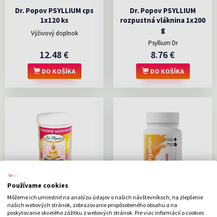
Dr. Popov PSYLLIUM cps
Dr. Popov PSYLLIUM
1x120 ks
rozpustná vláknina 1x200
g
Výživový doplnok
Psyllium Dr
12.48 €
8.76 €
DO KOŠÍKA
DO KOŠÍKA
Používame cookies
Dr. Popov PSYLLIUM
PANGAMIN GLUKAVIN tbl
Môžeme ich umiestniť na analýzu údajov o našich návštevníkoch, na zlepšenie
rozpustná vláknina (dóza)
(dóza) 1x200 ks
našich webových stránok, zobrazovanie prispôsobeného obsahu a na
1x240 g
poskytovanie skvelého zážitku z webových stránok. Pre viac informácií o cookies
Výživovoý doplnok obsahujúci