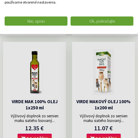
používame otvorené nastavenia.
pivovarské kvasnice (obsahujú
Psyllium Dr
glutén),...
10.33 €
6.81 €
Nie, uprav
Ok, pokračujte
DO KOŠÍKA
DO KOŠÍKA
VIRDE MAK 100% OLEJ
VIRDE MAKOVÝ OLEJ 100%
1x250 ml
1x200 ml
Výživový doplnok zo semien
Výživový doplnok zo semien
maku siateho lisovaný...
maku siateho lisovaný...
12.35 €
11.07 €