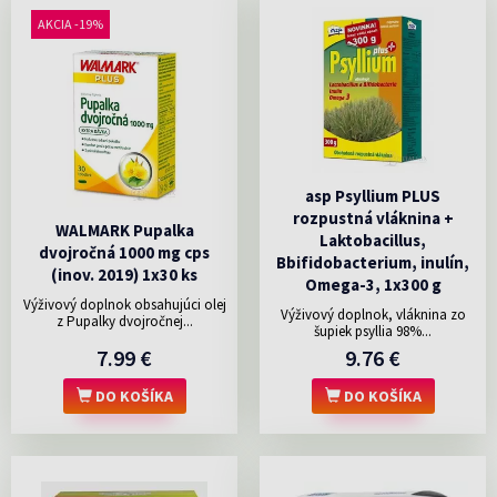
AKCIA -19%
asp Psyllium PLUS
rozpustná vláknina +
WALMARK Pupalka
Laktobacillus,
dvojročná 1000 mg cps
Bbifidobacterium, inulín,
(inov. 2019) 1x30 ks
Omega-3, 1x300 g
Výživový doplnok obsahujúci olej
Výživový doplnok, vláknina zo
z Pupalky dvojročnej...
šupiek psyllia 98%...
7.99 €
9.76 €
DO KOŠÍKA
DO KOŠÍKA