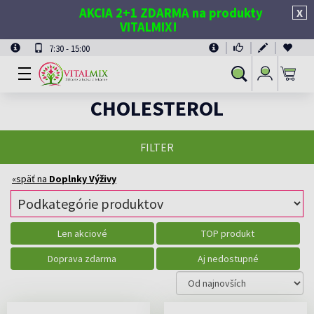
AKCIA 2+1 ZDARMA na produkty
X
VITALMIX!
7:30 - 15:00
Prihlásiť
Vyhľadávanie
sa
CHOLESTEROL
FILTER
«späť na
Doplnky Výživy
Len akciové
TOP produkt
Doprava zdarma
Aj nedostupné