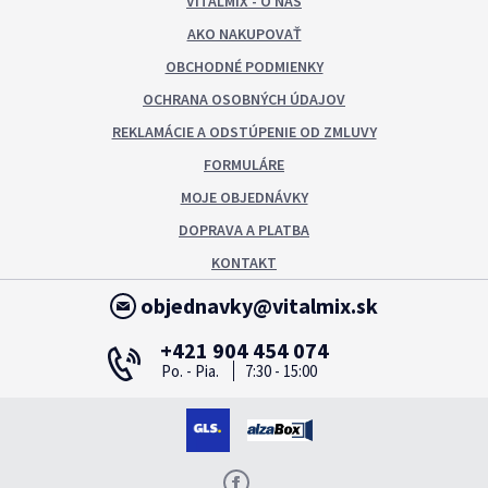
VITALMIX - O NÁS
AKO NAKUPOVAŤ
OBCHODNÉ PODMIENKY
OCHRANA OSOBNÝCH ÚDAJOV
REKLAMÁCIE A ODSTÚPENIE OD ZMLUVY
FORMULÁRE
MOJE OBJEDNÁVKY
DOPRAVA A PLATBA
KONTAKT
objednavky@vitalmix.sk
+421 904 454 074
Po. - Pia.
7:30 - 15:00