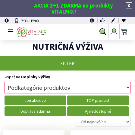
AKCIA 2+1 ZDARMA na produkty
X
VITALMIX!
7:30 - 15:00
Prihlásiť
Vyhľadávanie
sa
NUTRIČNÁ VÝŽIVA
FILTER
«späť na
Doplnky Výživy
Len akciové
TOP produkt
Doprava zdarma
Aj nedostupné