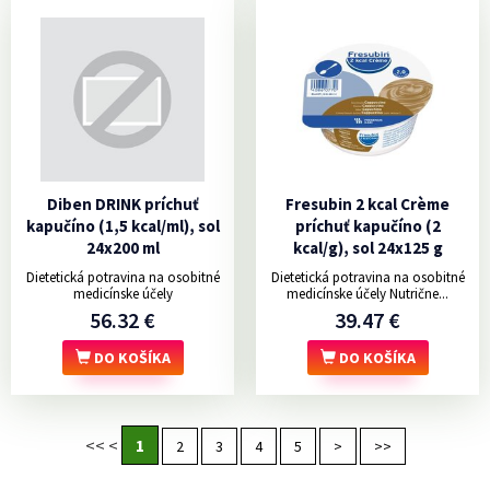
Diben DRINK príchuť
Fresubin 2 kcal Crème
kapučíno (1,5 kcal/ml), sol
príchuť kapučíno (2
24x200 ml
kcal/g), sol 24x125 g
Dietetická potravina na osobitné
Dietetická potravina na osobitné
medicínske účely
medicínske účely Nutrične...
56.32 €
39.47 €
DO KOŠÍKA
DO KOŠÍKA
<<
<
1
2
3
4
5
>
>>