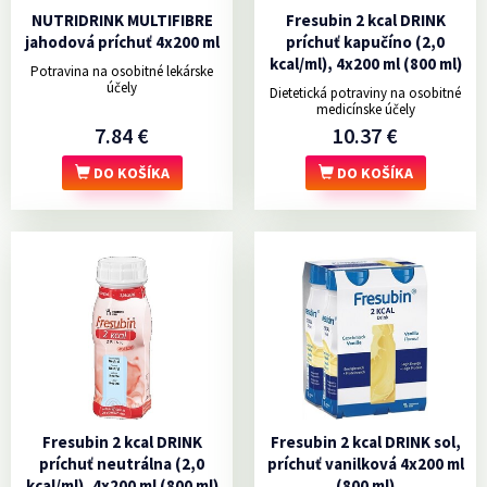
NUTRIDRINK MULTIFIBRE
Fresubin 2 kcal DRINK
jahodová príchuť 4x200 ml
príchuť kapučíno (2,0
kcal/ml), 4x200 ml (800 ml)
Potravina na osobitné lekárske
účely
Dietetická potraviny na osobitné
medicínske účely
7.84 €
10.37 €
DO KOŠÍKA
DO KOŠÍKA
Fresubin 2 kcal DRINK
Fresubin 2 kcal DRINK sol,
príchuť neutrálna (2,0
príchuť vanilková 4x200 ml
kcal/ml), 4x200 ml (800 ml)
(800 ml)