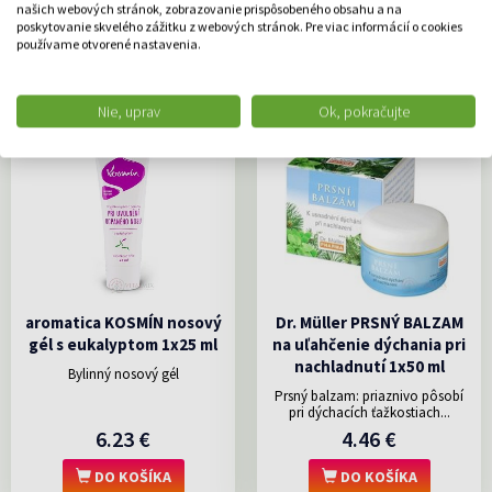
6.40 €
7.67 €
našich webových stránok, zobrazovanie prispôsobeného obsahu a na
poskytovanie skvelého zážitku z webových stránok. Pre viac informácií o cookies
používame otvorené nastavenia.
DO KOŠÍKA
DO KOŠÍKA
Nie, uprav
Ok, pokračujte
aromatica KOSMÍN nosový
Dr. Müller PRSNÝ BALZAM
gél s eukalyptom 1x25 ml
na uľahčenie dýchania pri
nachladnutí 1x50 ml
Bylinný nosový gél
Prsný balzam: priaznivo pôsobí
pri dýchacích ťažkostiach...
6.23 €
4.46 €
DO KOŠÍKA
DO KOŠÍKA