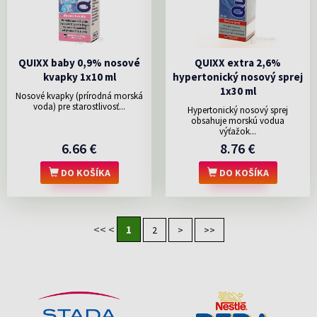
QUIXX baby 0,9% nosové
QUIXX extra 2,6%
kvapky 1x10 ml
hypertonický nosový sprej
1x30 ml
Nosové kvapky (prírodná morská
voda) pre starostlivosť...
Hypertonický nosový sprej
obsahuje morskú vodua
výťažok...
6.66 €
8.76 €
DO KOŠÍKA
DO KOŠÍKA
<<
<
1
2
>
>>