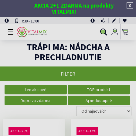
AKCIA 2+1 ZDARMA na produkty
X
VITALMIX!
7:30 - 15:00
Prihlásiť
Vyhľadávanie
sa
TRÁPI MA: NÁDCHA A
PRECHLADNUTIE
FILTER
Len akciové
TOP produkt
Doprava zdarma
Aj nedostupné
AKCIA -26%
AKCIA -17%