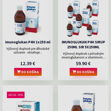
Imunoglukan P4H 1x250 ml
IMUNOGLUKAN P4H SIRUP
250ML SIR 5X250ML
Výživový doplnok pre dlhodobé
užívanie - obsahuje...
Výživový doplnok s prírodným
imunoglukanom a vitamínom...
12.39 €
59.90 €
DO KOŠÍKA
DO KOŠÍKA
AKCIA -28%