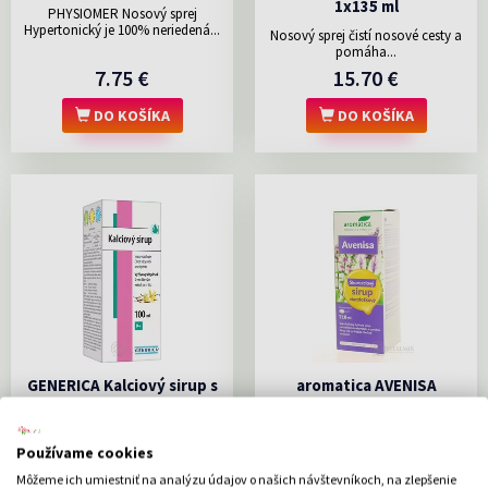
1x135 ml
PHYSIOMER Nosový sprej
Hypertonický je 100% neriedená...
Nosový sprej čistí nosové cesty a
pomáha...
7.75 €
15.70 €
DO KOŠÍKA
DO KOŠÍKA
GENERICA Kalciový sirup s
aromatica AVENISA
vanilkovým extraktom
Skorocelový sirup
1x100 ml
viaczložkový 1x210 ml
Používame cookies
Kalciový sirupsa odporúča na
Viaczložkový skorocelový bylinný
pokrytie zvýšenej potreby...
sirup s obsahom extraktu...
Môžeme ich umiestniť na analýzu údajov o našich návštevníkoch, na zlepšenie