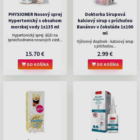
PHYSIOMER Nosový sprej
Doktorka Sirupová
Hypertonický s obsahom
kalciový sirup s príchuťou
morskej vody 1x135 ml
Banánov v čokoláde 1x100
ml
Hypertonický sprej: slúži na
spriechodnenie nosových ciest...
Výživový doplnok - kalciový sirup
s príchuťou...
15.70 €
2.99 €
DO KOŠÍKA
DO KOŠÍKA