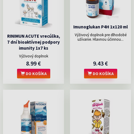
Imunoglukan P4H 1x120 ml
Výživový doplnok pre dlhodobé
RINIMUN ACUTE vrecúška,
užívanie. Hlavnou účinnou...
7 dní bioaktívnej podpory
imunity 1x7 ks
Výživový doplnok
8.99 €
9.43 €
DO KOŠÍKA
DO KOŠÍKA