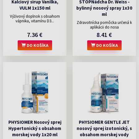
Kalciový sirup Vanilka,
STOPNádcha Dr. Weiss -
VULM 1x150 ml
bylinný nosový spray 1x30
ml
Výživový doplnok s obsahom
vápnika, vitamínu D3...
Zdravotnícka pomôcka určená k
aplikácii do nosa
7.36 €
8.41 €
DO KOŠÍKA
DO KOŠÍKA
PHYSIOMER Nosový sprej
PHYSIOMER GENTLE JET
Hypertonický s obsahom
nosový sprej izotonický, s
morskej vody 1x20 ml
obsahom morskej vody