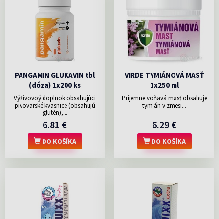
PANGAMIN GLUKAVIN tbl
VIRDE TYMIÁNOVÁ MASŤ
(dóza) 1x200 ks
1x250 ml
Výživovoý doplnok obsahujúci
Príjemne voňavá masť obsahuje
pivovarské kvasnice (obsahujú
tymián v zmesi...
glutén),...
6.81 €
6.29 €
DO KOŠÍKA
DO KOŠÍKA