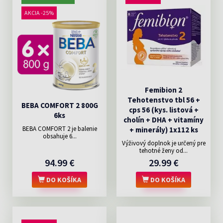
AKCIA -25%
Femibion 2
Tehotenstvo tbl 56 +
BEBA COMFORT 2 800G
cps 56 (kys. listová +
6ks
cholín + DHA + vitamíny
BEBA COMFORT 2 je balenie
+ minerály) 1x112 ks
obsahuje 6...
Výživový doplnok je určený pre
tehotné ženy od...
94.99 €
29.99 €
DO KOŠÍKA
DO KOŠÍKA