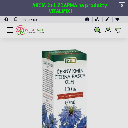
AKCIA 2+1 ZDARMA na produkty
X
VITALMIX!
7:30 - 15:00
Prihlásiť
Vyhľadávanie
sa