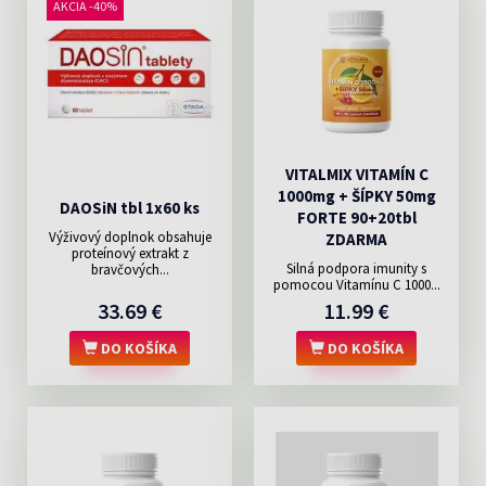
AKCIA -40%
VITALMIX VITAMÍN C
1000mg + ŠÍPKY 50mg
DAOSiN tbl 1x60 ks
FORTE 90+20tbl
Výživový doplnok obsahuje
ZDARMA
proteínový extrakt z
Silná podpora imunity s
bravčových...
pomocou Vitamínu C 1000...
33.69 €
11.99 €
DO KOŠÍKA
DO KOŠÍKA