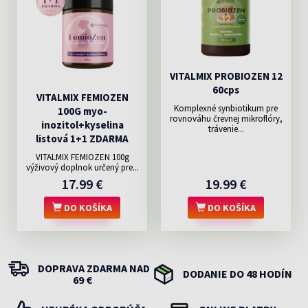
VITALMIX PROBIOZEN 12
60cps
VITALMIX FEMIOZEN
Komplexné synbiotikum pre
100G myo-
rovnováhu črevnej mikroflóry,
inozitol+kyselina
trávenie...
listová 1+1 ZDARMA
VITALMIX FEMIOZEN 100g
výživový doplnok určený pre...
17.99 €
19.99 €
DO KOŠÍKA
DO KOŠÍKA
DOPRAVA ZDARMA NAD
DODANIE DO 48 HODÍN
69 €