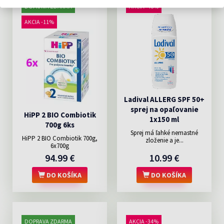
DOPRAVA ZDARMA
AKCIA -48%
AKCIA -11%
Ladival ALLERG SPF 50+
sprej na opaľovanie
HiPP 2 BIO Combiotik
1x150 ml
700g 6ks
Sprej má ľahké nemastné
HiPP 2 BIO Combiotik 700g,
zloženie a je...
6x700g
94.99 €
10.99 €
DO KOŠÍKA
DO KOŠÍKA
DOPRAVA ZDARMA
AKCIA -34%