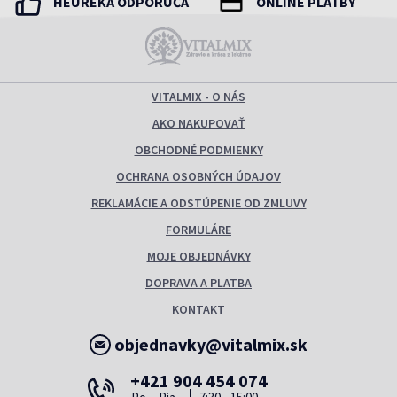
HEURÉKA ODPORÚČA
ONLINE PLATBY
VITALMIX - O NÁS
AKO NAKUPOVAŤ
OBCHODNÉ PODMIENKY
OCHRANA OSOBNÝCH ÚDAJOV
REKLAMÁCIE A ODSTÚPENIE OD ZMLUVY
FORMULÁRE
MOJE OBJEDNÁVKY
DOPRAVA A PLATBA
KONTAKT
objednavky@vitalmix.sk
+421 904 454 074