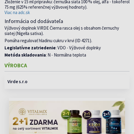
Zloženie v 15 ml prípravku: černuška siata 100 % olej, alfa - tokoferol
75 mg (625% referenčnej výživovej hodnoty).
Viac na adc.sk
Informácia od dodávateľa
Výživový doplnok VIRDE Čierna rasca olej s obsahom černuchy
siatej (Nigella sativa).
Pomáha regulovať hladinu cukru v krvi (ID 4271).
Legislatívne zatriedenie
: VDO - Výživové doplnky
Metóda skladovania
: N - Normálna teplota
VÝROBCA
Virde s.r.o