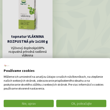
topnatur VLÁKNINA
ROZPUSTNÁ plv 1x100 g
Výživový doplnokje100%
rozpustná prírodná rastlinná
vláknina
8.59 €
DO KOŠÍKA
Používame cookies
Môžeme ich umiestniť na analýzu údajov o našich návštevníkoch, na zlepšenie
našich webových stránok, zobrazovanie prispôsobeného obsahu a na
poskytovanie skvelého zážitku z webových stránok. Pre viac informácií o cookies
používame otvorené nastavenia.
ODPORÚČAME
Nie, uprav
Ok, pokračujte