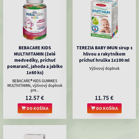
BEBACARE KIDS
TEREZIA BABY IMUN sirup s
MULTIVITAMIN (želé
hlivou a rakytníkom
medvedíky, príchuť
príchuť hruška 1x100 ml
pomaranč, jahoda a jablko
Výživový doplnok
1x60 ks)
BEBACARE® KIDS GUMMIES
MULTIVITAMIN, výživový doplnok
pre...
12.57 €
11.75 €
DO KOŠÍKA
DO KOŠÍKA