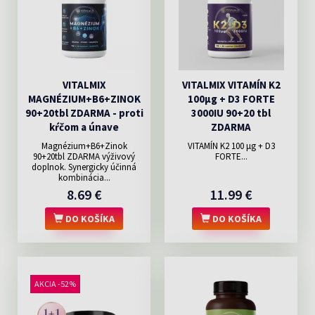
VITALMIX
VITALMIX VITAMÍN K2
MAGNÉZIUM+B6+ZINOK
100µg + D3 FORTE
90+20tbl ZDARMA - proti
3000IU 90+20 tbl
kŕčom a únave
ZDARMA
Magnézium+B6+Zinok
VITAMÍN K2 100 μg + D3
90+20tbl ZDARMA výživový
FORTE...
doplnok. Synergicky účinná
kombinácia...
8.69 €
11.99 €
DO KOŠÍKA
DO KOŠÍKA
AKCIA -52%