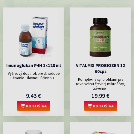
Imunoglukan P4H 1x120 ml
VITALMIX PROBIOZEN 12
60cps
Výživový doplnok pre dlhodobé
užívanie. Hlavnou účinnou...
Komplexné synbiotikum pre
rovnováhu črevnej mikroflóry,
trávenie...
9.43 €
19.99 €
DO KOŠÍKA
DO KOŠÍKA