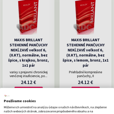
MAXIS BRILLANT
MAXIS BRILLANT
STEHENNÉ PANČUCHY
STEHENNÉ PANČUCHY
NEKĹZAVÉ veľkosť 6,
NEKĹZAVÉ veľkosť 6,
(II.KT), normálne, bez
(II.KT), normálne, bez
špice, s krajkou, bronz,
špice, s lemom, bronz, 1x1
1x1 pár
pár
varixy s prejavmi chronickej
Priehľadné kompresívne
venóznej insuficiencie, po...
pančuchy, II
24.12 €
24.12 €
DO KOŠÍKA
DO KOŠÍKA
Používame cookies
Môžeme ich umiestniť na analýzu údajov o našich návštevníkoch, na zlepšenie
našich webových stránok, zobrazovanie prispôsobeného obsahu a na