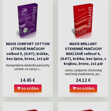
MAXIS COMFORT COTTON
MAXIS BRILLANT
LÝTKOVÉ PANČUCHY
STEHENNÉ PANČUCHY
veľkosť 5, (II.KT), krátke,
NEKĹZAVÉ veľkosť 4,
bez špice, bronz, 1x1 pár
(II.KT), krátke, bez špice, s
krajkou, bronz, 1x1 pár
Kompresívne elastické pančuchy
určené: na varixy s...
varixy s prejavmi chronickej
venóznej insuficiencie, po...
14.45 €
24.12 €
DO KOŠÍKA
DO KOŠÍKA