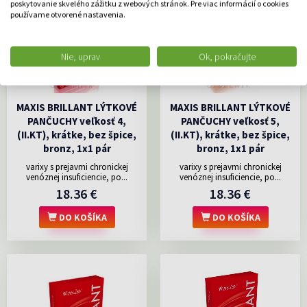
poskytovanie skvelého zážitku z webových stránok. Pre viac informácií o cookies
používame otvorené nastavenia.
Nie, uprav
Ok, pokračujte
MAXIS BRILLANT LÝTKOVÉ
MAXIS BRILLANT LÝTKOVÉ
PANČUCHY veľkosť 4,
PANČUCHY veľkosť 5,
(II.KT), krátke, bez špice,
(II.KT), krátke, bez špice,
bronz, 1x1 pár
bronz, 1x1 pár
varixy s prejavmi chronickej
varixy s prejavmi chronickej
venóznej insuficiencie, po...
venóznej insuficiencie, po...
18.36 €
18.36 €
DO KOŠÍKA
DO KOŠÍKA