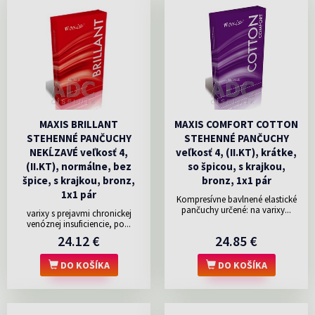
MAXIS BRILLANT
MAXIS COMFORT COTTON
STEHENNÉ PANČUCHY
STEHENNÉ PANČUCHY
NEKĹZAVÉ veľkosť 4,
veľkosť 4, (II.KT), krátke,
(II.KT), normálne, bez
so špicou, s krajkou,
špice, s krajkou, bronz,
bronz, 1x1 pár
1x1 pár
Kompresívne bavlnené elastické
pančuchy určené: na varixy...
varixy s prejavmi chronickej
venóznej insuficiencie, po...
24.12 €
24.85 €
DO KOŠÍKA
DO KOŠÍKA