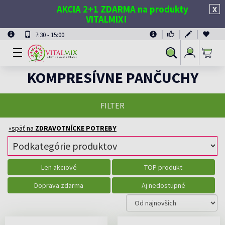
AKCIA 2+1 ZDARMA na produkty
X
VITALMIX!
7:30 - 15:00
Prihlásiť
Vyhľadávanie
sa
KOMPRESÍVNE PANČUCHY
FILTER
«späť na
ZDRAVOTNÍCKE POTREBY
Len akciové
TOP produkt
Doprava zdarma
Aj nedostupné