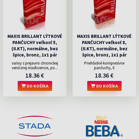
MAXIS BRILLANT LÝTKOVÉ
MAXIS BRILLANT LÝTKOVÉ
PANČUCHY veľkosť 5,
PANČUCHY veľkosť 8,
(II.KT), normálne, bez
(II.KT), normálne, bez
špice, bronz, 1x1 pár
špice, bronz, 1x1 pár
varixy s prejavmi chronickej
Priehľadné kompresívne
venóznej insuficiencie, po...
pančuchy, II
18.36 €
18.36 €
DO KOŠÍKA
DO KOŠÍKA