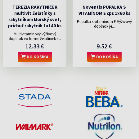
TEREZIA RAKYTNÍČEK
Noventis PUPALKA S
multivit.želatínky s
VITAMÍNOM E cps 1x60 ks
rakytníkom Morský svet,
Pupalka s vitamínom E Výživový
príchuť rakytník 1x140 ks
doplnok je...
Multivitamínový výživový
doplnok vo forme želatíniek s...
12.33 €
9.52 €
DO KOŠÍKA
DO KOŠÍKA