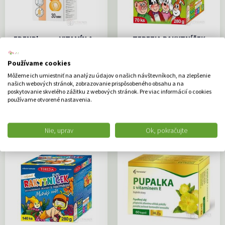
EDENPharma VITAMÍN A +
TEREZIA RAKYTNÍČEK
D3 (5000 I.U./ 400 I.U.) tbl
multivit.želatínky s
1x30 ks
rakytníkom príchuť
Používame cookies
rakytník 1x70 ks
Vitamín A prispieva: k udržaniu
Môžeme ich umiestniť na analýzu údajov o našich návštevníkoch, na zlepšenie
dobrého zraku,...
Výživový doplnok
našich webových stránok, zobrazovanie prispôsobeného obsahu a na
poskytovanie skvelého zážitku z webových stránok. Pre viac informácií o cookies
3.90 €
12.33 €
používame otvorené nastavenia.
DO KOŠÍKA
DO KOŠÍKA
Nie, uprav
Ok, pokračujte