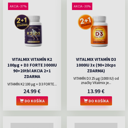
AKCIA -37%
AKCIA -30%
VITALMIX VITAMÍN K2
VITALMIX VITAMÍN D3
100µg + D3 FORTE 3000IU
1000IU 3x (90+20cps
90+20tbl AKCIA 2+1
ZDARMA)
ZDARMA
VITAMÍN D3 25 µg (1000 IU) od
značky Vitalmix je...
VITAMÍN K2 100 μg + D3 FORTE...
24.99 €
13.99 €
DO KOŠÍKA
DO KOŠÍKA