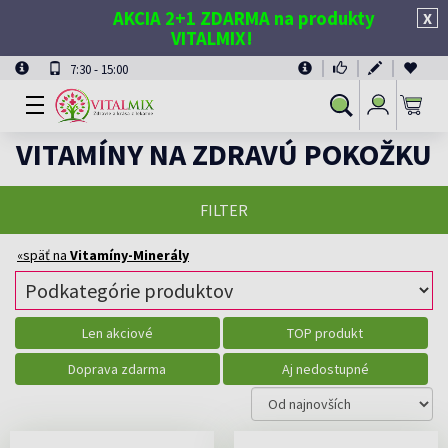
AKCIA 2+1 ZDARMA na produkty
X
VITALMIX!
7:30 - 15:00
Prihlásiť
Vyhľadávanie
sa
VITAMÍNY NA ZDRAVÚ POKOŽKU
FILTER
«späť na
Vitamíny-Minerály
Len akciové
TOP produkt
Doprava zdarma
Aj nedostupné