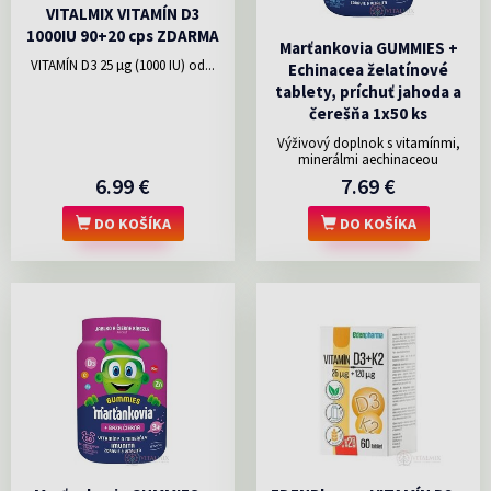
VITALMIX VITAMÍN D3
1000IU 90+20 cps ZDARMA
Marťankovia GUMMIES +
VITAMÍN D3 25 µg (1000 IU) od...
Echinacea želatínové
tablety, príchuť jahoda a
čerešňa 1x50 ks
Výživový doplnok s vitamínmi,
minerálmi aechinaceou
6.99 €
7.69 €
DO KOŠÍKA
DO KOŠÍKA