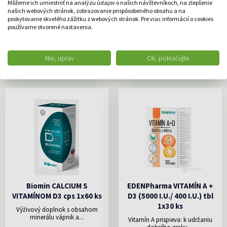
1x40 ks
Môžeme ich umiestniť na analýzu údajov o našich návštevníkoch, na zlepšenie
Výživový doplnok s obsahom
našich webových stránok, zobrazovanie prispôsobeného obsahu a na
minerálu vápnik a...
Výživový doplnok Vitamín
poskytovanie skvelého zážitku z webových stránok. Pre viac informácií o cookies
D3prispieva: k správnemu
používame otvorené nastavenia.
vstrebávaniu/využitiu...
6.63 €
19.03 €
Nie, uprav
Ok, pokračujte
DO KOŠÍKA
DO KOŠÍKA
Biomin CALCIUM S
EDENPharma VITAMÍN A +
VITAMÍNOM D3 cps 1x60 ks
D3 (5000 I.U./ 400 I.U.) tbl
1x30 ks
Výživový doplnok s obsahom
minerálu vápnik a...
Vitamín A prispieva: k udržaniu