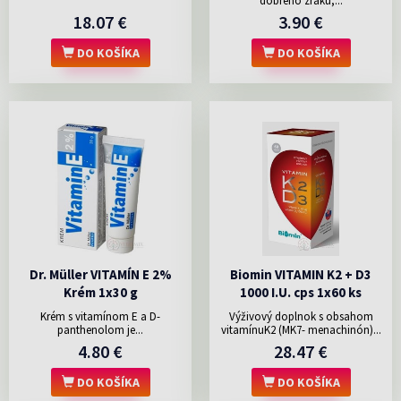
dobrého zraku,...
18.07 €
3.90 €
DO KOŠÍKA
DO KOŠÍKA
Dr. Müller VITAMÍN E 2%
Biomin VITAMIN K2 + D3
Krém 1x30 g
1000 I.U. cps 1x60 ks
Krém s vitamínom E a D-
Výživový doplnok s obsahom
panthenolom je...
vitamínuK2 (MK7- menachinón)...
4.80 €
28.47 €
DO KOŠÍKA
DO KOŠÍKA