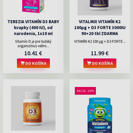
TEREZIA VITAMÍN D3 BABY
VITALMIX VITAMÍN K2
kvapky (400 IU), od
100µg + D3 FORTE 3000IU
narodenia, 1x10 ml
90+20 tbl ZDARMA
Vitamín D je pre ľudský
VITAMÍN K2 100 μg + D3 FORTE...
organizmus veľmi...
10.41 €
11.99 €
DO KOŠÍKA
DO KOŠÍKA
AKCIA -26%