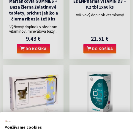
Marťankovia GUMMIES +
EDENPharma VITAMÍN D3 +
Baza čierna želatínové
K2 tbl 1x60 ks
tablety, príchuť jablko a
Výživový doplnok vitamínový
čierna ríbezľa 1x50 ks
Výživový doplnok s obsahom
vitamínov, minerálova bazy...
9.43 €
21.51 €
DO KOŠÍKA
DO KOŠÍKA
Bio-Vitamín D3 cps
Biomin CALCIUM NEO S
Používame cookies
(cholecalciferol 800 IU)
VITAMÍNOM D3 cps 1x90 ks