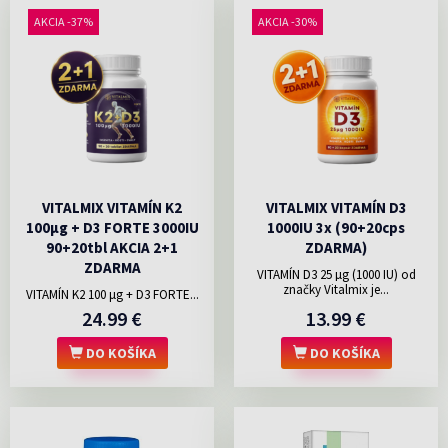
AKCIA -37%
AKCIA -30%
VITALMIX VITAMÍN K2
VITALMIX VITAMÍN D3
100µg + D3 FORTE 3000IU
1000IU 3x (90+20cps
90+20tbl AKCIA 2+1
ZDARMA)
ZDARMA
VITAMÍN D3 25 µg (1000 IU) od
značky Vitalmix je...
VITAMÍN K2 100 μg + D3 FORTE...
24.99 €
13.99 €
DO KOŠÍKA
DO KOŠÍKA