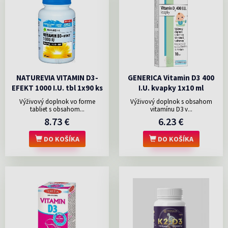
NATUREVIA VITAMIN D3-
GENERICA Vitamin D3 400
EFEKT 1000 I.U. tbl 1x90 ks
I.U. kvapky 1x10 ml
Výživový doplnok vo forme
Výživový doplnok s obsahom
tabliet s obsahom...
vitamínu D3 v...
8.73 €
6.23 €
DO KOŠÍKA
DO KOŠÍKA