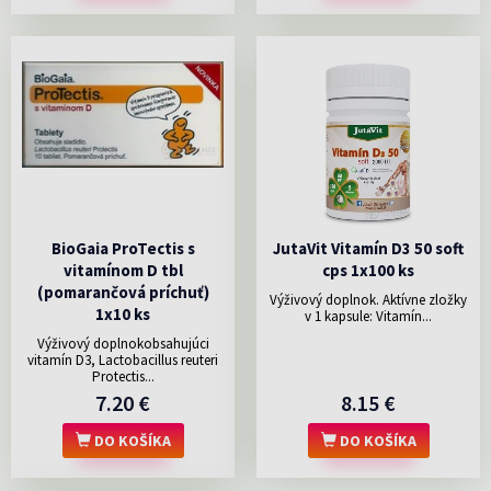
BioGaia ProTectis s
JutaVit Vitamín D3 50 soft
vitamínom D tbl
cps 1x100 ks
(pomarančová príchuť)
Výživový doplnok. Aktívne zložky
1x10 ks
v 1 kapsule: Vitamín...
Výživový doplnokobsahujúci
vitamín D3, Lactobacillus reuteri
Protectis...
7.20 €
8.15 €
DO KOŠÍKA
DO KOŠÍKA