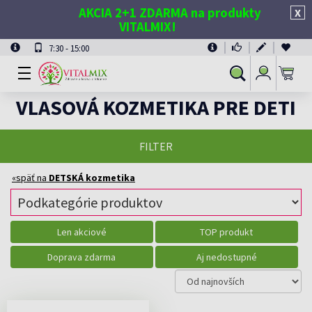
AKCIA 2+1 ZDARMA na produkty
X
VITALMIX!
7:30 - 15:00
Prihlásiť
Vyhľadávanie
sa
VLASOVÁ KOZMETIKA PRE DETI
FILTER
«späť na
DETSKÁ kozmetika
Len akciové
TOP produkt
Doprava zdarma
Aj nedostupné