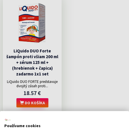
LiQuido DUO Forte
šampón proti všiam 200 ml
+ sérum 125 ml +
(hrebienok + čapica)
zadarmo 1x1 set
LiQuido DUO FORTE predstavuje
dvojitý zásah proti...
18.57 €
DO KOŠÍKA
Používame cookies