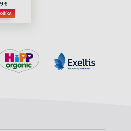
9 €
OŠÍKA