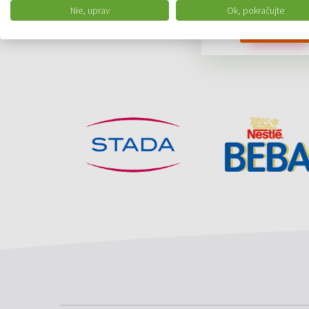
82.99 €
Nie, uprav
Ok, pokračujte
DO KOŠÍKA