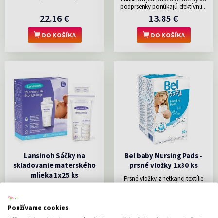
podprsenky ponúkajú efektívnu...
22.16 €
13.85 €
DO KOŠÍKA
DO KOŠÍKA
Lansinoh Sáčky na
Bel baby Nursing Pads -
skladovanie materského
prsné vložky 1x30 ks
mlieka 1x25 ks
Prsné vložky z netkanej textílie
zaisťujú všetkým...
Lansinoh Sáčky na uskladnenie
materského mlieka boli...
15.61 €
3.67 €
Používame cookies