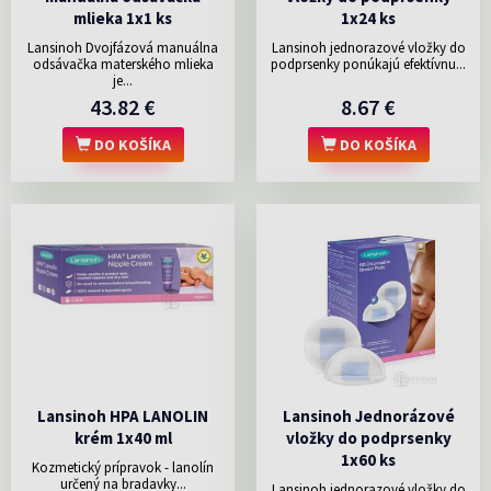
mlieka 1x1 ks
1x24 ks
Lansinoh Dvojfázová manuálna
Lansinoh jednorazové vložky do
odsávačka materského mlieka
podprsenky ponúkajú efektívnu...
je...
43.82 €
8.67 €
DO KOŠÍKA
DO KOŠÍKA
Lansinoh HPA LANOLIN
Lansinoh Jednorázové
krém 1x40 ml
vložky do podprsenky
1x60 ks
Kozmetický prípravok - lanolín
určený na bradavky...
Lansinoh jednorazové vložky do