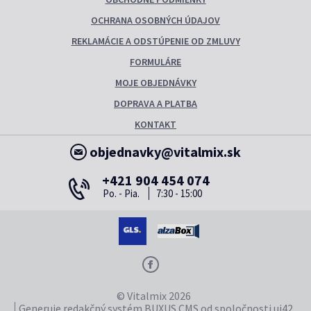
OCHRANA OSOBNÝCH ÚDAJOV
REKLAMÁCIE A ODSTÚPENIE OD ZMLUVY
FORMULÁRE
MOJE OBJEDNÁVKY
DOPRAVA A PLATBA
KONTAKT
objednavky@vitalmix.sk
+421 904 454 074
Po. - Pia.
7:30 - 15:00
© Vitalmix 2026
Generuje
redakčný systém
BUXUS
CMS
od spoločnosti
ui42