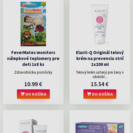
FeverMates monitors
Elasti-Q Originál telový
nálepkové teplomery pre
krém na prevenciu strií
deti 1x8 ks
1x200 ml
Zdravotnícka pomôcky
Telový krém určený pre ženy v
období...
10.99 €
15.54 €
DO KOŠÍKA
DO KOŠÍKA