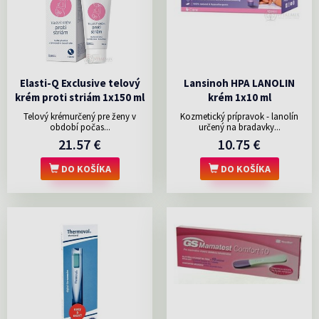
Elasti-Q Exclusive telový
Lansinoh HPA LANOLIN
krém proti striám 1x150 ml
krém 1x10 ml
Telový krémurčený pre ženy v
Kozmetický prípravok - lanolín
období počas...
určený na bradavky...
21.57 €
10.75 €
DO KOŠÍKA
DO KOŠÍKA