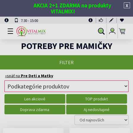
AKCIA 2+1 ZDARMA na produkty
X
VITALMIX!
7:30 - 15:00
Prihlásiť
Vyhľadávanie
sa
POTREBY PRE MAMIČKY
FILTER
«späť na
Pre Deti a Matky
Len akciové
TOP produkt
Doprava zdarma
Aj nedostupné