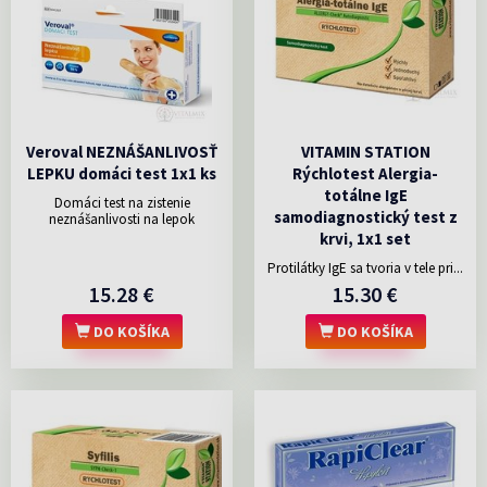
Veroval NEZNÁŠANLIVOSŤ
VITAMIN STATION
LEPKU domáci test 1x1 ks
Rýchlotest Alergia-
totálne IgE
Domáci test na zistenie
samodiagnostický test z
neznášanlivosti na lepok
krvi, 1x1 set
Protilátky IgE sa tvoria v tele pri...
15.28 €
15.30 €
DO KOŠÍKA
DO KOŠÍKA