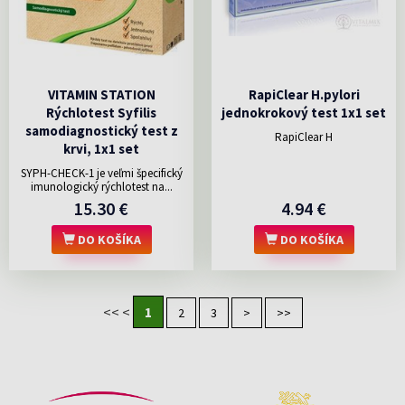
VITAMIN STATION
RapiClear H.pylori
Rýchlotest Syfilis
jednokrokový test 1x1 set
samodiagnostický test z
RapiClear H
krvi, 1x1 set
SYPH-CHECK-1 je veľmi špecifický
imunologický rýchlotest na...
15.30 €
4.94 €
DO KOŠÍKA
DO KOŠÍKA
<<
<
1
2
3
>
>>