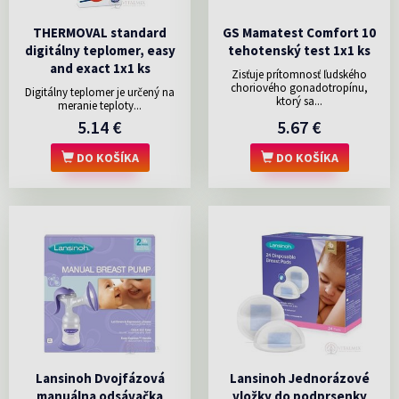
THERMOVAL standard
GS Mamatest Comfort 10
digitálny teplomer, easy
tehotenský test 1x1 ks
and exact 1x1 ks
Zisťuje prítomnosť ľudského
choriového gonadotropínu,
Digitálny teplomer je určený na
ktorý sa...
meranie teploty...
5.14 €
5.67 €
DO KOŠÍKA
DO KOŠÍKA
Lansinoh Dvojfázová
Lansinoh Jednorázové
manuálna odsávačka
vložky do podprsenky