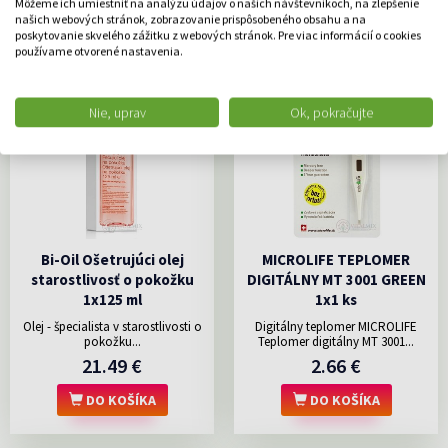
Môžeme ich umiestniť na analýzu údajov o našich návštevníkoch, na zlepšenie
DO KOŠÍKA
DO KOŠÍKA
našich webových stránok, zobrazovanie prispôsobeného obsahu a na
poskytovanie skvelého zážitku z webových stránok. Pre viac informácií o cookies
používame otvorené nastavenia.
Nie, uprav
Ok, pokračujte
Bi-Oil Ošetrujúci olej
MICROLIFE TEPLOMER
starostlivosť o pokožku
DIGITÁLNY MT 3001 GREEN
1x125 ml
1x1 ks
Olej - špecialista v starostlivosti o
Digitálny teplomer MICROLIFE
pokožku...
Teplomer digitálny MT 3001...
21.49 €
2.66 €
DO KOŠÍKA
DO KOŠÍKA