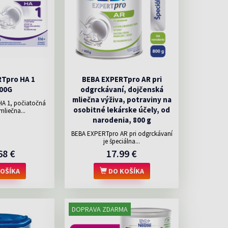
Tpro HA 1
BEBA EXPERTpro AR pri
00G
odgrckávaní, dojčenská
mliečna výživa, potraviny na
A 1, počiatočná
osobitné lekárske účely, od
mliečna...
narodenia, 800 g
BEBA EXPERTpro AR pri odgrckávaní
je špeciálna...
68 €
17.99 €
OŠÍKA
DO KOŠÍKA
DOPRAVA ZDARMA