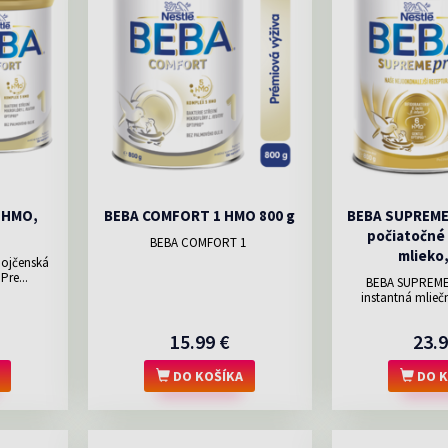
5HMO,
BEBA COMFORT 1 HMO 800 g
BEBA SUPREMEp
počiatočné
BEBA COMFORT 1
mlieko,
ojčenská
Pre...
BEBA SUPREME
instantná mlieč
15.99 €
23.9
DO KOŠÍKA
DO K