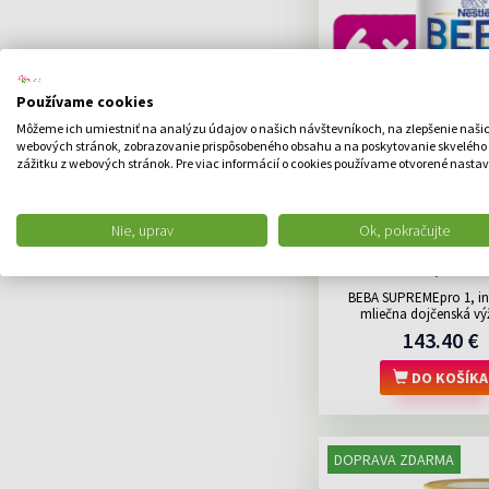
Používame cookies
Môžeme ich umiestniť na analýzu údajov o našich návštevníkoch, na zlepšenie naši
webových stránok, zobrazovanie prispôsobeného obsahu a na poskytovanie skvelého
zážitku z webových stránok. Pre viac informácií o cookies používame otvorené nastav
BEBA SUPREMEpro 1,
Nie, uprav
Ok, pokračujte
počiatočné dojč
mlieko, 6x80
BEBA SUPREMEpro 1, in
mliečna dojčenská výž
143.40 €
DO KOŠÍKA
DOPRAVA ZDARMA