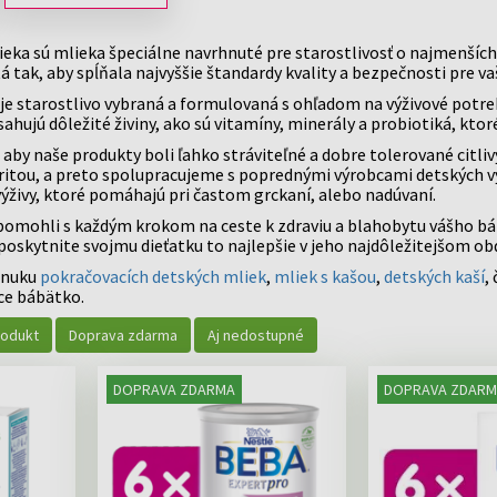
ENERGIA A
DOPLNKY STRAVY
viac »
PEČEŇ
VÁ
VITALITA
PROTI AKNÉ A MASTNEJ
V AKCII
INZ
A
VITAMÍNY PRED A
POTREBY PRE
 VLASY
PO OPAĽOVANÍ
POKOŽKE
SE
eka sú mlieka špeciálne navrhnuté pre starostlivosť o najmenších
POČAS
BÁBÄTKO
viac »
KR
 tak, aby spĺňala najvyššie štandardy kvality a bezpečnosti pre v
TEHOTENTSVA
DETSKÉ FĽAŠE
TE
via
IDY
je starostlivo vybraná a formulovaná s ohľadom na výživové potreb
FEMIOZEN
CHOLESTEROL
CUMLÍKY A HRYZÁTKA
HEMOROIDY
PR
VANIE VLASOV
hujú dôležité živiny, ako sú vitamíny, minerály a probiotiká, ktoré
PŔ
FEMIBION
KA
DETSKÉ VLHČENÉ UTIERKY
NINY
OD
INOFOLIC
aby naše produkty boli ľahko stráviteľné a dobre tolerované citl
IKA
ODSÁVAČKY HLIENOV
, HNAČKA
TE
ioritou, a preto spolupracujeme s poprednými výrobcami detských v
LEJDYVITA
NY
ýživy, ktoré pomáhajú pri častom grckaní, alebo nadúvaní.
PR
omohli s každým krokom na ceste k zdraviu a blahobytu vášho bábä
poskytnite svojmu dieťatku to najlepšie v jeho najdôležitejšom ob
ponuku
pokračovacích detských mliek
,
mliek s kašou
,
detských kaší
, 
ce bábätko.
rodukt
Doprava zdarma
Aj nedostupné
DOPRAVA ZDARMA
DOPRAVA ZDARM