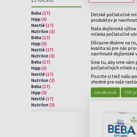
PROBIOTIKÁ
TRÁVENIE
viac »
HYDRATÁCIA
LUPINY
ŠPÁRADLÁ
SUCHÁ A ATOPICKÁ
DETSKÉ DOPLNKY
DETSKÁ HYGIEN
CHLADNÉ RUKY A NOHY
MASTNÉ
ŽUVAČKY
POKOŽKA
Beba
(17)
REHABILITÁCIA
Detské počiatočné mli
STRAVY
A KOZMETIKA
viac »
Hipp
STRES
(3)
VRÁSKY
produktov je navrhnutá
VITAMÍNY PRE DETI
PREBAĽOVANIE
EUCERIN
Nestlé
(17)
STRIE, JAZVY
VŠI, HN
Naša dojčenská výživa 
LAKTOBACILY PRE DETI
POTENCIA A
NÁDCHA, HYGIENA NOSA
SRDCE, CIEVY
Nutrilon
(3)
SUCHÁ POKOŽKA
VYPADÁ
mlieka počiatočné obsa
HYALURON FILLER PROTI
PROSTATA
DETSKÁ IMUNITA
DETSKÁ TELOVÁ KOZMETI
Beba
(17)
SUCHÉ A POPRASKANÉ PERY
ZAPARE
VRÁSKAM
MULTIVITAMÍNY PRE DETI
Dôrazne dbáme na to, 
DETSKÁ VLASOVÁ KOZMET
Hipp
(3)
SUCHÉ A UNAVENÉ OČI
ZÁPCHA
ŠPECIÁLNE
INDOL
kvalita sú pre nás pr
PRÍSADY DO KÚPEĽA, PE
Nestlé
(17)
DOPLNKY STRAVY
TEHOTENSKÉ TESTY
ŽLČNÍK
navrhnuté dojčenské v
PRE DETI
Nutrilon
(3)
TRÁVENIE
ALOE VERA
DETSKÉ MYDLÁ, GELY,
Beba
(17)
Sme tu, aby sme vám p
ÚNAVA A VYČERPANIE
ČISTIACE VODY
OMEGA 3
počiatočných mliek a 
Hipp
(3)
ÚSTNA DUTINA A HRDLO
CHLORELLA
Nestlé
(17)
Pozrite si tiež našu 
ÚZKOSŤ, NAPÄTIE, STRACH
LACTOBACILY
Nutrilon
(3)
vhodné pre vaše rastú
VLASY BEZ LESKU
KYSELINA LISTOVÁ
Beba
(17)
VLASY SUCHÉ A POŠKODENÉ
GINKGO BILOBA
Hipp
(3)
Len akciové
TOP p
BRUSNICE
Nestlé
(17)
KOENZÝM Q10
Nutrilon
(3)
viac »