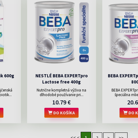
ik 600g
NESTLÉ BEBA EXPERTpro
BEBA EXPERTp
Lactose free 400g
80
jčenská
Nutrične kompletná výživa na
BEBA EXPERTpro
otik...
dlhodobé používanie pri...
špeciálna mlie
10.79 €
20.6
DO KOŠÍKA
DO K
<<
<
1
2
>
>>