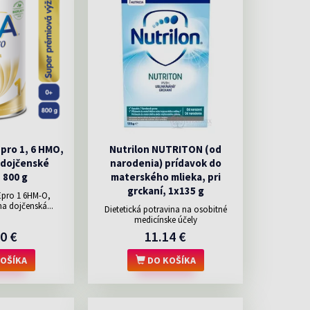
ro 1, 6 HMO,
Nutrilon NUTRITON (od
 dojčenské
narodenia) prídavok do
 800 g
materského mlieka, pri
grckaní, 1x135 g
pro 1 6HM-O,
na dojčenská...
Dietetická potravina na osobitné
medicínske účely
0 €
11.14 €
OŠÍKA
DO KOŠÍKA