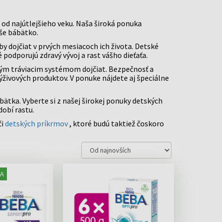
CHCEM SCHUDNÚŤ
KAŠEĽ
HOTOVÉ JEDLÁ
SRDCE A CIEVY
PNIK CALCIUM
ULÍNOVÉ INJEKCIE
SIRUPY NA KAŠEĽ
POTREBY PRE
WELEDA
STARNUTIE
LÉN
 od najútlejšieho veku. Naša široká ponuka
MAMIČKY
PRÍPRAVKY NA VLHKÝ KAŠEĽ
EMÍK
aše bábätko.
PRÍPRAVKY NA SUCHÝ KAŠEL
PLOMERY
c »
y dojčiat v prvých mesiacoch ich života. Detské
SNÉ VLOŽKY, CHRÁNIČE
SPÁNOK
DETOXIKÁCIA
 podporujú zdravý vývoj a rast vášho dieťaťa.
S
SÁVAČKY
ivým tráviacim systémom dojčiat. Bezpečnosť a
HOTENSKÉ TESTY
ýživových produktov. V ponuke nájdete aj špeciálne
OTI STRIAM
tka. Vyberte si z našej širokej ponuky detských
dobí rastu.
či
detských príkrmov
, ktoré budú taktiež čoskoro
A