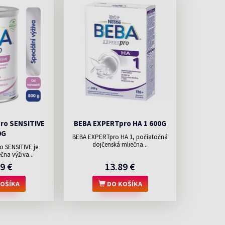
ro SENSITIVE
BEBA EXPERTpro HA 1 600G
0G
BEBA EXPERTpro HA 1, počiatočná
dojčenská mliečna...
 SENSITIVE je
čna výživa...
9 €
13.89 €
OŠÍKA
DO KOŠÍKA