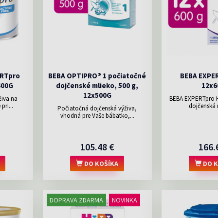
ERTpro
BEBA OPTIPRO® 1 počiatočné
BEBA EXPER
400G
dojčenské mlieko, 500 g,
12x6
12x500G
živa na
BEBA EXPERTpro H
ri...
dojčenská 
Počiatočná dojčenská výživa,
vhodná pre Vaše bábätko,...
105.48 €
166.
DO KOŠÍKA
DO K
DOPRAVA ZDARMA
NOVINKA