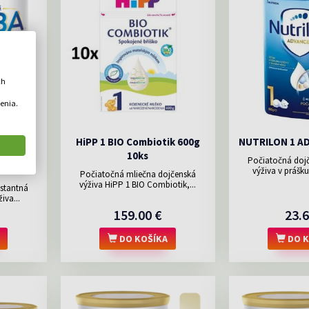
ch
enia.
 6 HMO,
HiPP 1 BIO Combiotik 600g
NUTRILON 1 A
enské
10ks
Počiatočná doj
0G
výživa v prášku
Počiatočná mliečna dojčenská
výživa HiPP 1 BIO Combiotik,...
stantná
iva...
159.00 €
23.6
DO KOŠÍKA
DO K