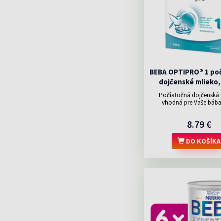
BEBA OPTIPRO® 1 po
dojčenské mlieko,
Počiatočná dojčenská 
vhodná pre Vaše bábät
8.79 €
DO KOŠÍKA