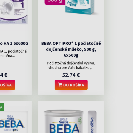
o HA 1 6x600G
BEBA OPTIPRO® 1 počiatočné
dojčenské mlieko, 500 g,
A 1, počiatočná
6x500g
mliečna...
Počiatočná dojčenská výživa,
vhodná pre Vaše bábätko,...
4 €
52.74 €
OŠÍKA
DO KOŠÍKA
A