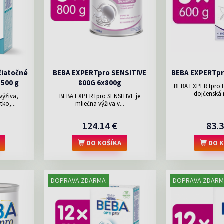
čiatočné
BEBA EXPERTpro SENSITIVE
BEBA EXPERTpr
 500 g
800G 6x800g
BEBA EXPERTpro H
dojčenská 
výživa,
BEBA EXPERTpro SENSITIVE je
ko,...
mliečna výživa v...
124.14 €
83.3
DO KOŠÍKA
DO K
DOPRAVA ZDARMA
DOPRAVA ZDARM