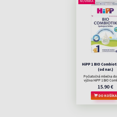
NOVINKA
HiPP 1 BIO Combiot
(od nar.)
Počiatočná mliečna do
výživa HiPP 1 BIO Combi
15.90 €
DO KOŠÍKA