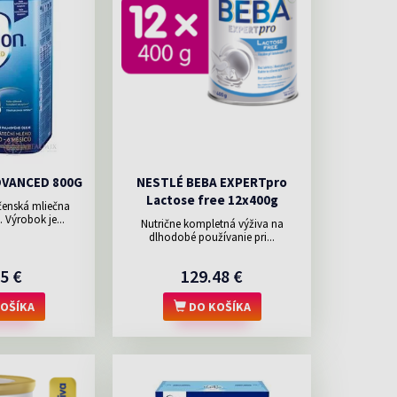
DVANCED 800G
NESTLÉ BEBA EXPERTpro
Lactose free 12x400g
čenská mliečna
. Výrobok je...
Nutrične kompletná výživa na
dlhodobé používanie pri...
5 €
129.48 €
OŠÍKA
DO KOŠÍKA