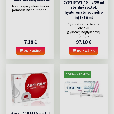
CYSTISTAT 40 mg/50 ml
Mastu čapíky zdravotnícka
sterilný roztok
pomôcka na použitie pri...
hyaluronátu sodného
inj 1x50 ml
Cystistat sa používa na
obnovu
glykosaminoglykánovej
(GAG)...
7.18 €
97.10 €
DO KOŠÍKA
DO KOŠÍKA
DOPRAVA ZDARMA
Aescin VULM 30 mg tbl