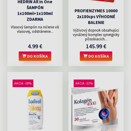
HEDRIN All in One
ŠAMPÓN
PROFIENZYMES 10000
1x100ml+1x100ml
2x180cps VÝHODNÉ
ZDARMA
BALENIE
Vlasový šampón na ničenie vši
Výživový dopnok obsahujúci
vlasovej, odstránenie...
vyvážený komplex synergicky
pôsobiacich...
4.99 €
145.99 €
DO KOŠÍKA
DO KOŠÍKA
AKCIA -38%
AKCIA -32%