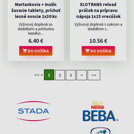
Marťankovia + Inulín
ELOTRANS reload
žuvacie tablety, príchuť
prášok na prípravu
lesné ovocie 1x30 ks
nápoja 1x15 vrecúšok
Výživový doplnok so
Výživový doplnok s cukrom a
sladidlami a príchuťou
sladidlom s...
lesného...
6.40 €
10.56 €
DO KOŠÍKA
DO KOŠÍKA
<<
<
1
2
3
>
>>