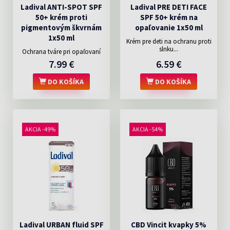
Ladival ANTI-SPOT SPF
Ladival PRE DETI FACE
50+ krém proti
SPF 50+ krém na
pigmentovým škvrnám
opaľovanie 1x50 ml
1x50 ml
Krém pre deti na ochranu proti
slnku...
Ochrana tváre pri opaľovaní
7.99 €
6.59 €
DO KOŠÍKA
DO KOŠÍKA
AKCIA -49%
AKCIA -54%
Ladival URBAN fluid SPF
CBD Vincit kvapky 5%