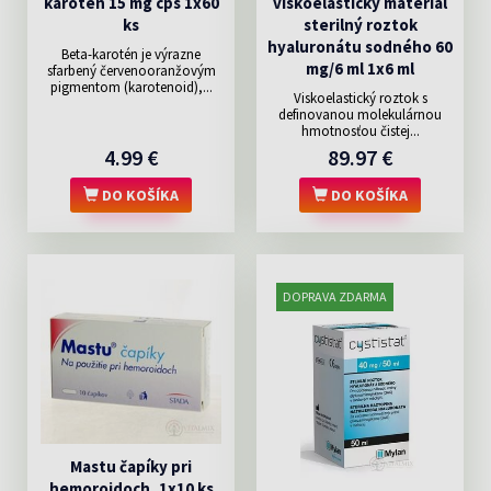
karotén 15 mg cps 1x60
viskoelastický materiál
ks
sterilný roztok
hyaluronátu sodného 60
Beta-karotén je výrazne
mg/6 ml 1x6 ml
sfarbený červenooranžovým
pigmentom (karotenoid),...
Viskoelastický roztok s
definovanou molekulárnou
hmotnosťou čistej...
4.99 €
89.97 €
DO KOŠÍKA
DO KOŠÍKA
DOPRAVA ZDARMA
Mastu čapíky pri
hemoroidoch, 1x10 ks