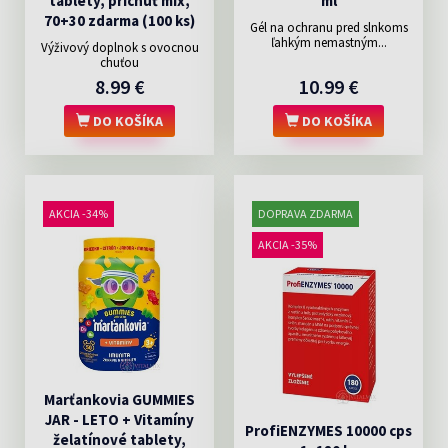
tablety, príchuť mix,
ml
70+30 zdarma (100 ks)
Gél na ochranu pred slnkoms
ľahkým nemastným...
Výživový doplnok s ovocnou
chuťou
8.99 €
10.99 €
DO KOŠÍKA
DO KOŠÍKA
AKCIA -34%
DOPRAVA ZDARMA
AKCIA -35%
Marťankovia GUMMIES
JAR - LETO + Vitamíny
ProfiENZYMES 10000 cps
želatínové tablety,