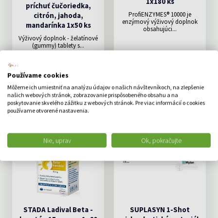
1x180 ks
príchuť čučoriedka,
ProfiENZYMES® 10000 je
citrón, jahoda,
enzýmový výživový doplnok
mandarínka 1x50 ks
obsahujúci...
Výživový doplnok - želatínové
(gummy) tablety s...
6.99 €
74.00 €
DO KOŠÍKA
DO KOŠÍKA
Používame cookies
Môžeme ich umiestniť na analýzu údajov o našich návštevníkoch, na zlepšenie
našich webových stránok, zobrazovanie prispôsobeného obsahu a na
poskytovanie skvelého zážitku z webových stránok. Pre viac informácií o cookies
používame otvorené nastavenia.
AKCIA -32%
DOPRAVA ZDARMA
Nie, uprav
Ok, pokračujte
STADA Ladival Beta -
SUPLASYN 1-Shot