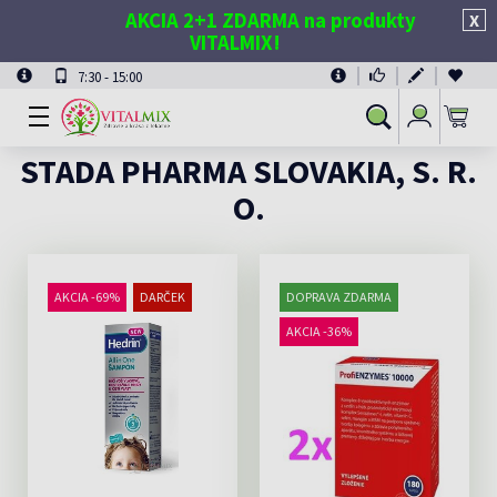
AKCIA 2+1 ZDARMA na produkty
X
VITALMIX!
7:30 - 15:00
Prihlásiť
Vyhľadávanie
sa
STADA PHARMA SLOVAKIA, S. R.
O.
AKCIA -69%
DARČEK
DOPRAVA ZDARMA
AKCIA -36%