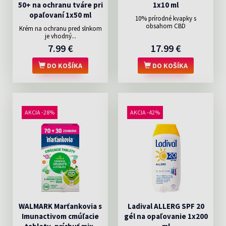
50+ na ochranu tváre pri
1x10 ml
opaľovaní 1x50 ml
10% prírodné kvapky s
obsahom CBD
Krém na ochranu pred slnkom
je vhodný...
7.99 €
17.99 €
DO KOŠÍKA
DO KOŠÍKA
AKCIA -28%
AKCIA -42%
WALMARK Marťankovia s
Ladival ALLERG SPF 20
Imunactivom cmúľacie
gél na opaľovanie 1x200