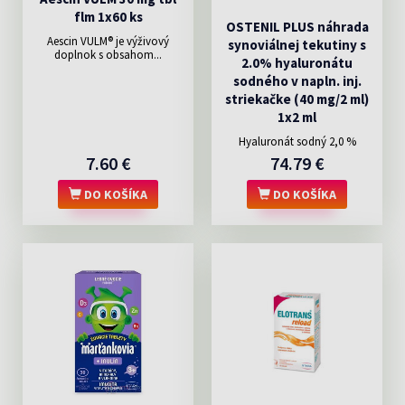
flm 1x60 ks
OSTENIL PLUS náhrada
Aescin VULM® je výživový
synoviálnej tekutiny s
doplnok s obsahom...
2.0% hyaluronátu
sodného v napln. inj.
striekačke (40 mg/2 ml)
1x2 ml
Hyaluronát sodný 2,0 %
7.60 €
74.79 €
DO KOŠÍKA
DO KOŠÍKA