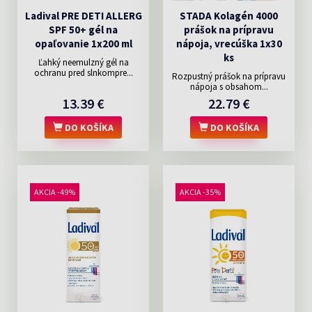
Ladival PRE DETI ALLERG
STADA Kolagén 4000
SPF 50+ gél na
prášok na prípravu
opaľovanie 1x200 ml
nápoja, vrecúška 1x30
ks
Ľahký neemulzný gél na
ochranu pred slnkompre...
Rozpustný prášok na prípravu
nápoja s obsahom...
13.39 €
22.79 €
DO KOŠÍKA
DO KOŠÍKA
AKCIA -49%
AKCIA -35%