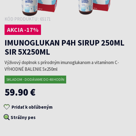
KÓD PRODUKTU : 65171
AKCIA -17%
IMUNOGLUKAN P4H SIRUP 250ML
SIR 5X250ML
Výživový doplnok s prírodným imunoglukanom a vitamínom C-
VÝHODNÉ BALENIE 5x250ml
SKLADOM - DODÁVAME DO 48 HODÍN
59.90 €
Pridať k obľúbeným
Strážny pes