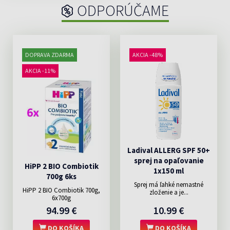
ODPORÚČAME
DOPRAVA ZDARMA
AKCIA -48%
AKCIA -11%
Ladival ALLERG SPF 50+
sprej na opaľovanie
HiPP 2 BIO Combiotik
1x150 ml
700g 6ks
Sprej má ľahké nemastné
HiPP 2 BIO Combiotik 700g,
zloženie a je...
6x700g
94.99 €
10.99 €
DO KOŠÍKA
DO KOŠÍKA