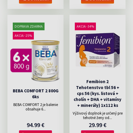
DOPRAVA ZDARMA
AKCIA -34%
AKCIA -25%
Femibion 2
Tehotenstvo tbl 56 +
BEBA COMFORT 2 800G
cps 56 (kys. listová +
6ks
cholín + DHA + vitamíny
BEBA COMFORT 2 je balenie
+ minerály) 1x112 ks
obsahuje 6...
Výživový doplnok je určený pre
tehotné ženy od...
94.99 €
29.99 €