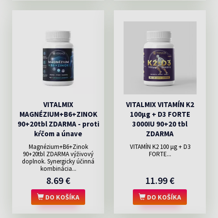
VITALMIX
VITALMIX VITAMÍN K2
MAGNÉZIUM+B6+ZINOK
100µg + D3 FORTE
90+20tbl ZDARMA - proti
3000IU 90+20 tbl
kŕčom a únave
ZDARMA
Magnézium+B6+Zinok
VITAMÍN K2 100 μg + D3
90+20tbl ZDARMA výživový
FORTE...
doplnok. Synergicky účinná
kombinácia...
8.69 €
11.99 €
DO KOŠÍKA
DO KOŠÍKA