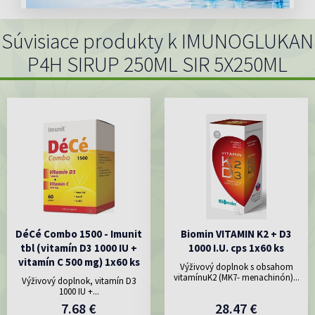
Súvisiace produkty k IMUNOGLUKAN
P4H SIRUP 250ML SIR 5X250ML
DéCé Combo 1500 - Imunit
Biomin VITAMIN K2 + D3
tbl (vitamín D3 1000 IU +
1000 I.U. cps 1x60 ks
vitamín C 500 mg) 1x60 ks
Výživový doplnok s obsahom
vitamínuK2 (MK7- menachinón)...
Výživový doplnok, vitamín D3
1000 IU +...
7.68 €
28.47 €