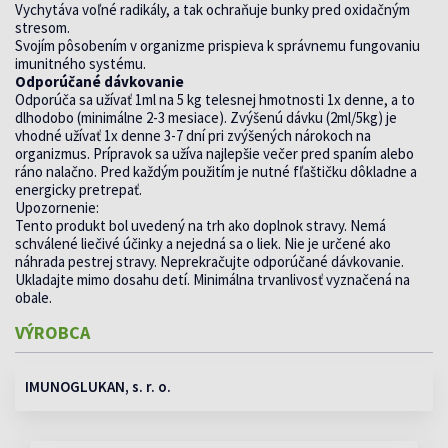
Vychytáva voľné radikály, a tak ochraňuje bunky pred oxidačným
stresom.
Svojím pôsobením v organizme prispieva k správnemu fungovaniu
imunitného systému.
Odporúčané dávkovanie
Odporúča sa užívať 1ml na 5 kg telesnej hmotnosti 1x denne, a to
dlhodobo (minimálne 2-3 mesiace). Zvýšenú dávku (2ml/5kg) je
vhodné užívať 1x denne 3-7 dní pri zvýšených nárokoch na
organizmus. Prípravok sa užíva najlepšie večer pred spaním alebo
ráno nalačno. Pred každým použitím je nutné fľaštičku dôkladne a
energicky pretrepať.
Upozornenie:
Tento produkt bol uvedený na trh ako doplnok stravy. Nemá
schválené liečivé účinky a nejedná sa o liek. Nie je určené ako
náhrada pestrej stravy. Neprekračujte odporúčané dávkovanie.
Ukladajte mimo dosahu detí. Minimálna trvanlivosť vyznačená na
obale.
VÝROBCA
IMUNOGLUKAN, s. r. o.