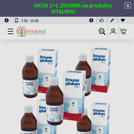
AKCIA 2+1 ZDARMA na produkty
X
VITALMIX!
7:30 - 15:00
Prihlásiť
Vyhľadávanie
sa