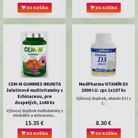
DO KOŠÍKA
DO KOŠÍKA
CEM-M GUMMIES IMUNITA
MedPharma VITAMÍN D3
želatinové multivitamíny s
2000 I.U. cps 1x107 ks
Echinaceou, pre
Výživový doplnok, vitamín D3 ( v
dospelých, 1x60 ks
1...
Výživový doplnok multivitamíny s
minerálmi a echinaceou...
15.35 €
8.30 €
DO KOŠÍKA
DO KOŠÍKA