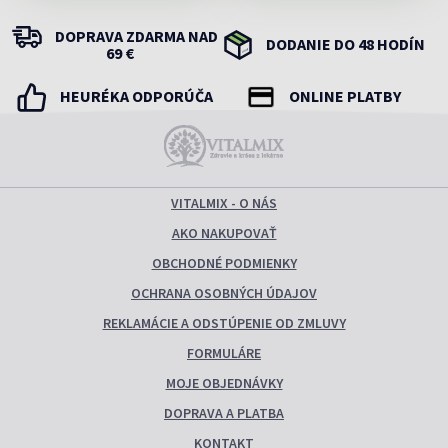
DOPRAVA ZDARMA NAD
DODANIE DO 48 HODÍN
69 €
HEURÉKA ODPORÚČA
ONLINE PLATBY
VITALMIX - O NÁS
AKO NAKUPOVAŤ
OBCHODNÉ PODMIENKY
OCHRANA OSOBNÝCH ÚDAJOV
REKLAMÁCIE A ODSTÚPENIE OD ZMLUVY
FORMULÁRE
MOJE OBJEDNÁVKY
DOPRAVA A PLATBA
KONTAKT