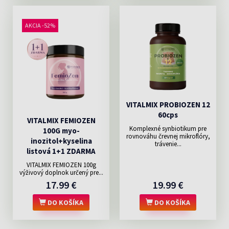
AKCIA -52%
VITALMIX PROBIOZEN 12
60cps
VITALMIX FEMIOZEN
Komplexné synbiotikum pre
100G myo-
rovnováhu črevnej mikroflóry,
inozitol+kyselina
trávenie...
listová 1+1 ZDARMA
VITALMIX FEMIOZEN 100g
výživový doplnok určený pre...
17.99 €
19.99 €
DO KOŠÍKA
DO KOŠÍKA