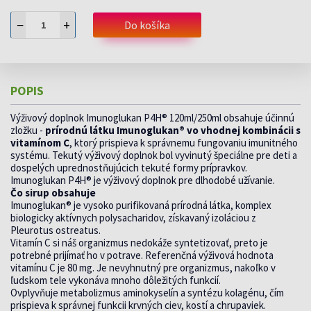
−
+
Do košíka
POPIS
Výživový doplnok Imunoglukan P4H® 120ml/250ml obsahuje účinnú
zložku -
prírodnú látku Imunoglukan® vo vhodnej kombinácii s
vitamínom C
, ktorý prispieva k správnemu fungovaniu imunitného
systému. Tekutý výživový doplnok bol vyvinutý špeciálne pre deti a
dospelých uprednostňujúcich tekuté formy prípravkov.
Imunoglukan P4H® je výživový doplnok pre dlhodobé užívanie.
Čo sirup obsahuje
Imunoglukan® je vysoko purifikovaná prírodná látka, komplex
biologicky aktívnych polysacharidov, získavaný izoláciou z
Pleurotus ostreatus.
Vitamín C si náš organizmus nedokáže syntetizovať, preto je
potrebné prijímať ho v potrave. Referenčná výživová hodnota
vitamínu C je 80 mg. Je nevyhnutný pre organizmus, nakoľko v
ľudskom tele vykonáva mnoho dôležitých funkcií.
Ovplyvňuje metabolizmus aminokyselín a syntézu kolagénu, čím
prispieva k správnej funkcii krvných ciev, kostí a chrupaviek.