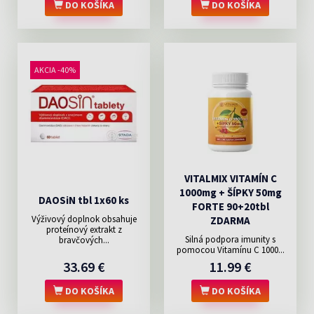
DO KOŠÍKA
DO KOŠÍKA
AKCIA -40%
VITALMIX VITAMÍN C
1000mg + ŠÍPKY 50mg
DAOSiN tbl 1x60 ks
FORTE 90+20tbl
Výživový doplnok obsahuje
ZDARMA
proteínový extrakt z
Silná podpora imunity s
bravčových...
pomocou Vitamínu C 1000...
33.69 €
11.99 €
DO KOŠÍKA
DO KOŠÍKA