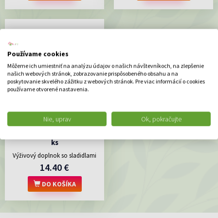
Používame cookies
Môžeme ich umiestniť na analýzu údajov o našich návštevníkoch, na zlepšenie
našich webových stránok, zobrazovanie prispôsobeného obsahu a na
poskytovanie skvelého zážitku z webových stránok. Pre viac informácií o cookies
používame otvorené nastavenia.
WALMARK Marťankovia s
Nie, uprav
Ok, pokračujte
Imunactivom cmúľacie
tablety, príchuť mix, 1x90
ks
Výživový doplnok so sladidlami
14.40 €
DO KOŠÍKA