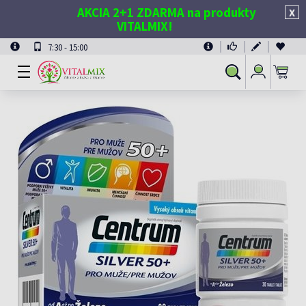
AKCIA 2+1 ZDARMA na produkty
X
VITALMIX!
7:30 - 15:00
Prihlásiť
Vyhľadávanie
sa