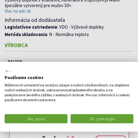
špeciálne vytvorený pre mužov 50+.
Viac na adc.sk
Informácia od dodávateľa
Legislatívne zatriedenie
: VDO - Výživové doplnky
Metóda skladovania
: N - Normálna teplota
VÝROBCA
PFIZER
Používame cookies
Môžeme ich umiestniť na analýzu údajov o našich návštevníkoch, na zlepšenie
našich webových stránok, zobrazovanie prispôsobeného obsahu a na
poskytovanie skvelého zážitku z webových stránok. Pre viac informácií o cookies
používame otvorené nastavenia.
Nie, uprav
Ok, pokračujte