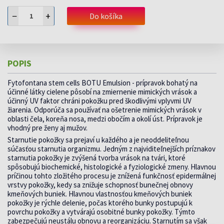
−
+
Do košíka
POPIS
Fytofontana stem cells BOTU Emulsion - prípravok bohatý na
účinné látky cielene pôsobí na zmiernenie mimických vrások a
účinný UV faktor chráni pokožku pred škodlivými vplyvmi UV
žiarenia. Odporúča sa používať na ošetrenie mimických vrások v
oblasti čela, koreňa nosa, medzi obočím a okolí úst. Prípravok je
vhodný pre ženy aj mužov.
Starnutie pokožky sa prejaví u každého a je neoddeliteľnou
súčasťou starnutia organizmu. Jedným z najviditeľnejších príznakov
starnutia pokožky je zvýšená tvorba vrások na tvári, ktoré
spôsobujú biochemické, histologické a fyziologické zmeny. Hlavnou
príčinou tohto zložitého procesu je znížená funkčnosť epidermálnej
vrstvy pokožky, kedy sa znižuje schopnosť bunečnej obnovy
kmeňových buniek. Hlavnou vlastnosťou kmeňových buniek
pokožky je rýchle delenie, počas ktorého bunky postupujú k
povrchu pokožky a vytvárajú osobitné bunky pokožky. Týmto
zabezpečujú neustálu obnovu a reorganizáciu. Starnutím sa však