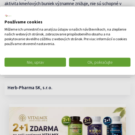
aktivita kmeňových buniek významne znižuje, nie sú schopné v
dostatočnej miere vyvinúť svoje regeneračné schopnosti v
dôsledku čoho sa dostavuje proces starnutia.
Jedinečná kombinácia účinných látok v prípravku Stem Cells Botu
Používame cookies
emulzia s kmeňovými bunkami proti mimickým vráskam predstavuje
Môžeme ich umiestniť na analýzu údajov o našich návštevníkoch, na zlepšenie
revolučnú novinku v kozmetológii.
našich webových stránok, zobrazovanie prispôsobeného obsahu a na
Viac na adc.sk
poskytovanie skvelého zážitku z webových stránok. Pre viac informácií o cookies
používame otvorené nastavenia.
Informácia od dodávateľa
Legislatívne zatriedenie
: NZP - Nezaradené produkty
Metóda skladovania
: N - Normálna teplota
Nie, uprav
Ok, pokračujte
VÝROBCA
Herb-Pharma SK, s.r.o.