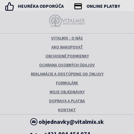
HEURÉKA ODPORÚČA
ONLINE PLATBY
VITALMIX - O NÁS
AKO NAKUPOVAŤ
OBCHODNÉ PODMIENKY
OCHRANA OSOBNÝCH ÚDAJOV
REKLAMÁCIE A ODSTÚPENIE OD ZMLUVY
FORMULÁRE
MOJE OBJEDNÁVKY
DOPRAVA A PLATBA
KONTAKT
objednavky@vitalmix.sk
+421 904 454 074