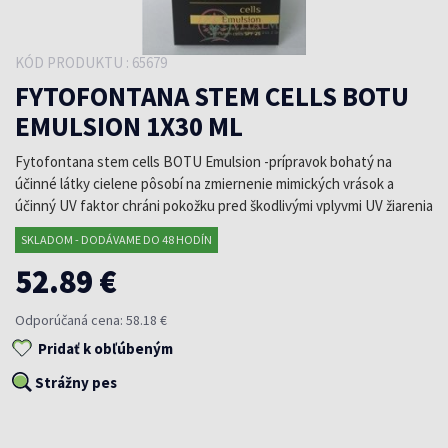
KÓD PRODUKTU : 65679
FYTOFONTANA STEM CELLS BOTU
EMULSION 1X30 ML
Fytofontana stem cells BOTU Emulsion -prípravok bohatý na
účinné látky cielene pôsobí na zmiernenie mimických vrások a
účinný UV faktor chráni pokožku pred škodlivými vplyvmi UV žiarenia
SKLADOM - DODÁVAME DO 48 HODÍN
52.89 €
Odporúčaná cena: 58.18 €
Pridať k obľúbeným
Strážny pes