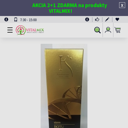
AKCIA 2+1 ZDARMA na produkty
X
VITALMIX!
7:30 - 15:00
Prihlásiť
Vyhľadávanie
sa