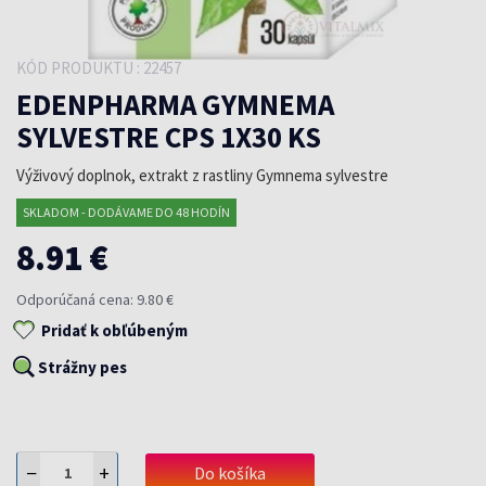
KÓD PRODUKTU : 22457
EDENPHARMA GYMNEMA
SYLVESTRE CPS 1X30 KS
Výživový doplnok, extrakt z rastliny Gymnema sylvestre
SKLADOM - DODÁVAME DO 48 HODÍN
8.91 €
Odporúčaná cena: 9.80 €
Pridať k obľúbeným
Strážny pes
−
+
Do košíka