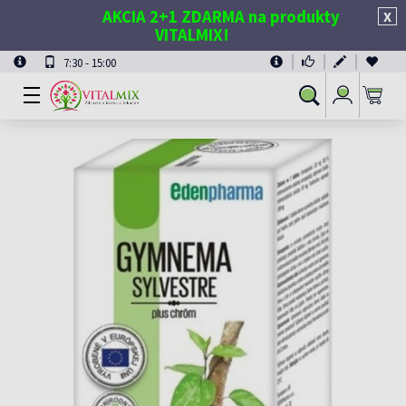
AKCIA 2+1 ZDARMA na produkty
X
VITALMIX!
7:30 - 15:00
Prihlásiť
Vyhľadávanie
sa