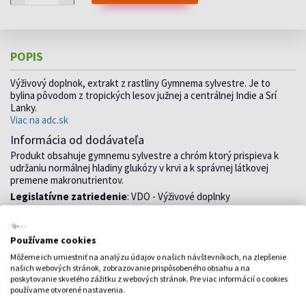
POPIS
Výživový doplnok, extrakt z rastliny Gymnema sylvestre. Je to
bylina pôvodom z tropických lesov južnej a centrálnej Indie a Srí
Lanky.
Viac na adc.sk
Informácia od dodávateľa
Produkt obsahuje gymnemu sylvestre a chróm ktorý prispieva k
udržaniu normálnej hladiny glukózy v krvi a k správnej látkovej
premene makronutrientov.
Legislatívne zatriedenie
: VDO - Výživové doplnky
Metóda skladovania
: N - Normálna teplota
VÝROBCA
Používame cookies
Môžeme ich umiestniť na analýzu údajov o našich návštevníkoch, na zlepšenie
našich webových stránok, zobrazovanie prispôsobeného obsahu a na
EdenPharma
poskytovanie skvelého zážitku z webových stránok. Pre viac informácií o cookies
používame otvorené nastavenia.