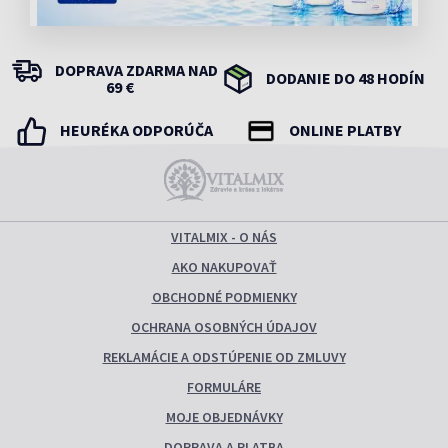
DOPRAVA ZDARMA NAD
DODANIE DO 48 HODÍN
69 €
HEURÉKA ODPORÚČA
ONLINE PLATBY
VITALMIX - O NÁS
AKO NAKUPOVAŤ
OBCHODNÉ PODMIENKY
OCHRANA OSOBNÝCH ÚDAJOV
REKLAMÁCIE A ODSTÚPENIE OD ZMLUVY
FORMULÁRE
MOJE OBJEDNÁVKY
DOPRAVA A PLATBA