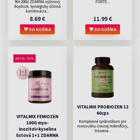
90+20tbl ZDARMA výživový
FORTE...
doplnok. Synergicky účinná
kombinácia...
8.69 €
11.99 €
DO KOŠÍKA
DO KOŠÍKA
AKCIA -52%
VITALMIX PROBIOZEN 12
60cps
VITALMIX FEMIOZEN
Komplexné synbiotikum pre
100G myo-
rovnováhu črevnej mikroflóry,
inozitol+kyselina
trávenie...
listová 1+1 ZDARMA