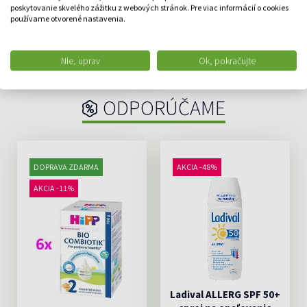
s príchuťoujahôd...
poskytovanie skvelého zážitku z webových stránok. Pre viac informácií o cookies
používame otvorené nastavenia.
6.92 €
DO KOŠÍKA
Nie, uprav
Ok, pokračujte
ODPORÚČAME
DOPRAVA ZDARMA
AKCIA -48%
AKCIA -11%
Ladival ALLERG SPF 50+