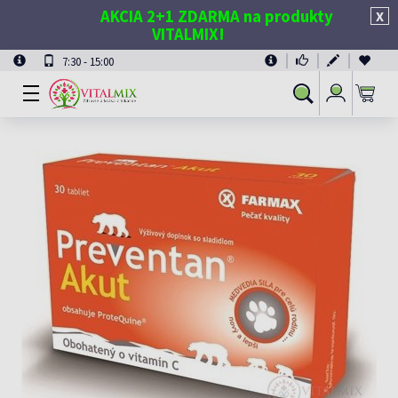
AKCIA 2+1 ZDARMA na produkty
X
VITALMIX!
7:30 - 15:00
Prihlásiť
Vyhľadávanie
sa