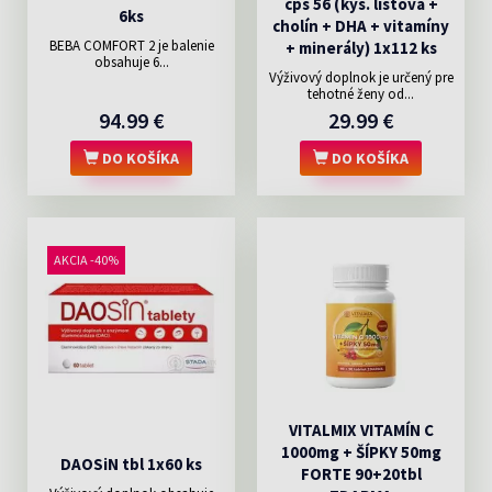
cps 56 (kys. listová +
6ks
cholín + DHA + vitamíny
BEBA COMFORT 2 je balenie
+ minerály) 1x112 ks
obsahuje 6...
Výživový doplnok je určený pre
tehotné ženy od...
94.99 €
29.99 €
DO KOŠÍKA
DO KOŠÍKA
AKCIA -40%
VITALMIX VITAMÍN C
1000mg + ŠÍPKY 50mg
DAOSiN tbl 1x60 ks
FORTE 90+20tbl