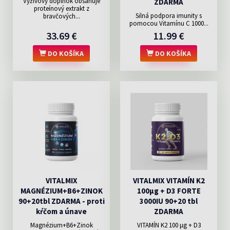
Výživový doplnok obsahuje
ZDARMA
proteínový extrakt z
Silná podpora imunity s
bravčových...
pomocou Vitamínu C 1000...
33.69 €
11.99 €
DO KOŠÍKA
DO KOŠÍKA
VITALMIX
VITALMIX VITAMÍN K2
MAGNÉZIUM+B6+ZINOK
100µg + D3 FORTE
90+20tbl ZDARMA - proti
3000IU 90+20 tbl
kŕčom a únave
ZDARMA
Magnézium+B6+Zinok
VITAMÍN K2 100 μg + D3