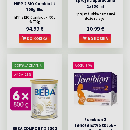
sprej na opaľovanie
HiPP 2 BIO Combiotik
1x150 ml
700g 6ks
Sprej má ľahké nemastné
HiPP 2 BIO Combiotik 700g,
zloženie a je...
6x700g
94.99 €
10.99 €
DO KOŠÍKA
DO KOŠÍKA
DOPRAVA ZDARMA
AKCIA -34%
AKCIA -25%
Femibion 2
Tehotenstvo tbl 56 +
BEBA COMFORT 2 800G