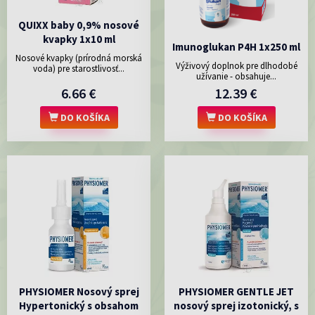
QUIXX baby 0,9% nosové
kvapky 1x10 ml
Imunoglukan P4H 1x250 ml
Nosové kvapky (prírodná morská
Výživový doplnok pre dlhodobé
voda) pre starostlivosť...
užívanie - obsahuje...
6.66 €
12.39 €
DO KOŠÍKA
DO KOŠÍKA
PHYSIOMER Nosový sprej
PHYSIOMER GENTLE JET
Hypertonický s obsahom
nosový sprej izotonický, s