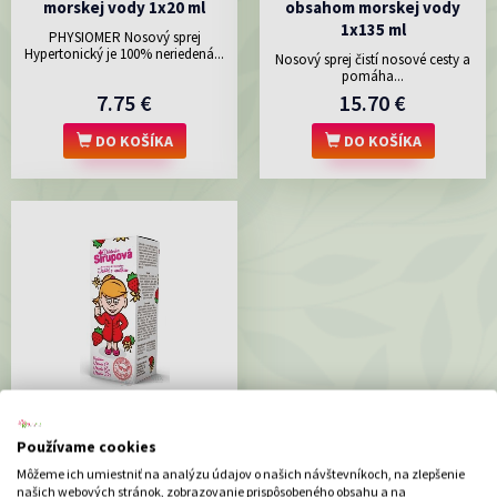
morskej vody 1x20 ml
obsahom morskej vody
1x135 ml
PHYSIOMER Nosový sprej
Hypertonický je 100% neriedená...
Nosový sprej čistí nosové cesty a
pomáha...
7.75 €
15.70 €
DO KOŠÍKA
DO KOŠÍKA
Doktorka Sirupová
kalciový sirup s príchuťou
Používame cookies
Jahôd s vanilkou 1x100 ml
Môžeme ich umiestniť na analýzu údajov o našich návštevníkoch, na zlepšenie
Výživový doplnok - kalciový sirup
našich webových stránok, zobrazovanie prispôsobeného obsahu a na