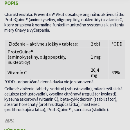
POPIS
Charakteristika: Preventan® Akut obsahuje originálnu aktívnu látku
ProteQuine® (aminokyseliny, oligopeptidy, nukleotidy) a vitamín C,
ktorý prispieva k normálne funkcii imunitného systému a k zníženiu
miery únavy a vyčerpania.
Zloženie – aktívne zložky v tablete:
2 tbl
*ODD
ProteQuine®
(aminokyseliny, oligopeptidy,
1 mg
nukleotidy)
26,4
Vitamín C
33%
mg
*ODD - odporúčaná denná dávka nie je stanovená
Celkové zloženie tablety: sorbitol (zahusťovadlo), mikrokryštalická
celulóza (zahusťovadlo), kyselina citrónová (regulátor kyslosti),
kyselina askorbová (vitamín C), beta-cyklodextrín (stabilizátor),
stearan horečnatý (protihrudkujúca látka), mastenec
(protihrudkujúca látka), ProteQuine® , sucralosa (sladidlo).