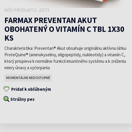
KÓD PRODUKTU : 22573
FARMAX PREVENTAN AKUT
OBOHATENÝ O VITAMÍN C TBL 1X30
KS
Charakteristika: Preventan® Akut obsahuje originálnu aktívnu látku
ProteQuine® (aminokyseliny, oligopeptidy, nukleotidy) a vitamín C,
ktorý prispieva k normálne funkcii imunitného systému a k zníženiu
miery únavy a vyčerpania
MOMENTÁLNE NEDOSTUPNÉ
Pridať k obľúbeným
Strážny pes