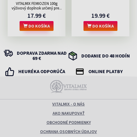
VITALMIX FEMIOZEN 100g
výživový doplnok určený pre...
17.99 €
19.99 €
DO KOŠÍKA
DO KOŠÍKA
DOPRAVA ZDARMA NAD
DODANIE DO 48 HODÍN
69 €
HEURÉKA ODPORÚČA
ONLINE PLATBY
VITALMIX - O NÁS
AKO NAKUPOVAŤ
OBCHODNÉ PODMIENKY
OCHRANA OSOBNÝCH ÚDAJOV