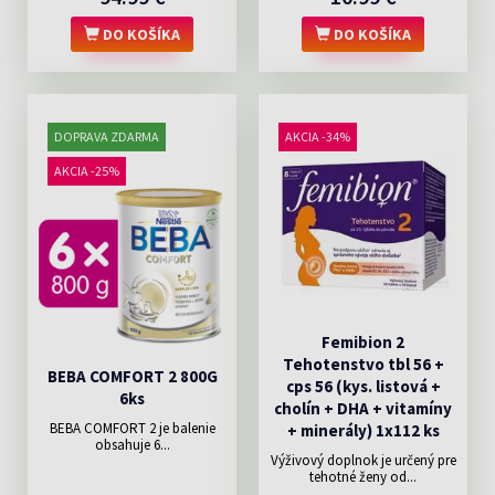
DO KOŠÍKA
DO KOŠÍKA
DOPRAVA ZDARMA
AKCIA -34%
AKCIA -25%
Femibion 2
Tehotenstvo tbl 56 +
BEBA COMFORT 2 800G
cps 56 (kys. listová +
6ks
cholín + DHA + vitamíny
BEBA COMFORT 2 je balenie
+ minerály) 1x112 ks
obsahuje 6...
Výživový doplnok je určený pre
tehotné ženy od...