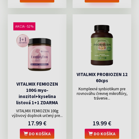
AKCIA -52%
VITALMIX PROBIOZEN 12
60cps
VITALMIX FEMIOZEN
Komplexné synbiotikum pre
100G myo-
rovnováhu črevnej mikroflóry,
inozitol+kyselina
trávenie...
listová 1+1 ZDARMA
VITALMIX FEMIOZEN 100g
výživový doplnok určený pre...
17.99 €
19.99 €
DO KOŠÍKA
DO KOŠÍKA