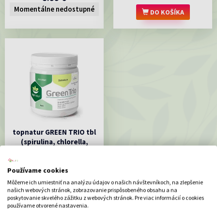
Momentálne nedostupné
DO KOŠÍKA
topnatur GREEN TRIO tbl
(spirulina, chlorella,
zelený jačmeň) 1x540 ks
Výživový doplnok Green trio v
Používame cookies
tabletách
20.47 €
Môžeme ich umiestniť na analýzu údajov o našich návštevníkoch, na zlepšenie
našich webových stránok, zobrazovanie prispôsobeného obsahu a na
poskytovanie skvelého zážitku z webových stránok. Pre viac informácií o cookies
DO KOŠÍKA
používame otvorené nastavenia.