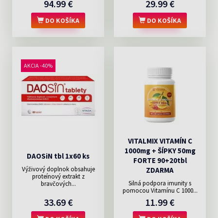
94.99 €
29.99 €
DO KOŠÍKA
DO KOŠÍKA
AKCIA -40%
VITALMIX VITAMÍN C
1000mg + ŠÍPKY 50mg
DAOSiN tbl 1x60 ks
FORTE 90+20tbl
Výživový doplnok obsahuje
ZDARMA
proteínový extrakt z
Silná podpora imunity s
bravčových...
pomocou Vitamínu C 1000...
33.69 €
11.99 €