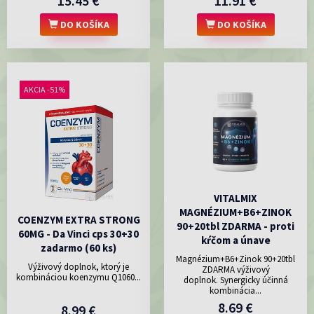
15.45 €
11.91 €
DO KOŠÍKA
DO KOŠÍKA
AKCIA -51%
VITALMIX
MAGNÉZIUM+B6+ZINOK
COENZYM EXTRA STRONG
90+20tbl ZDARMA - proti
60MG - Da Vinci cps 30+30
kŕčom a únave
zadarmo (60 ks)
Magnézium+B6+Zinok 90+20tbl
Výživový doplnok, ktorý je
ZDARMA výživový
kombináciou koenzymu Q1060...
doplnok. Synergicky účinná
kombinácia...
8.69 €
8.99 €