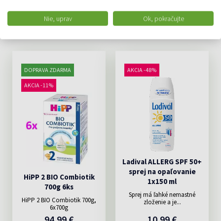
Nie, uprav
Ok, pokračujte
ODPORÚČAME
DOPRAVA ZDARMA
AKCIA -48%
AKCIA -11%
Ladival ALLERG SPF 50+
sprej na opaľovanie
HiPP 2 BIO Combiotik
1x150 ml
700g 6ks
Sprej má ľahké nemastné
HiPP 2 BIO Combiotik 700g,
zloženie a je...
6x700g
94.99 €
10.99 €