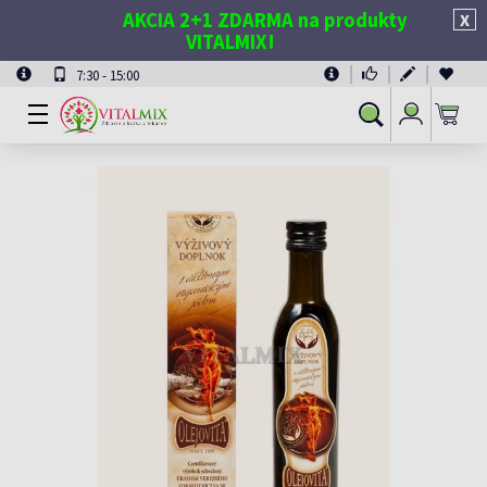
AKCIA 2+1 ZDARMA na produkty
X
VITALMIX!
7:30 - 15:00
Prihlásiť
Vyhľadávanie
sa