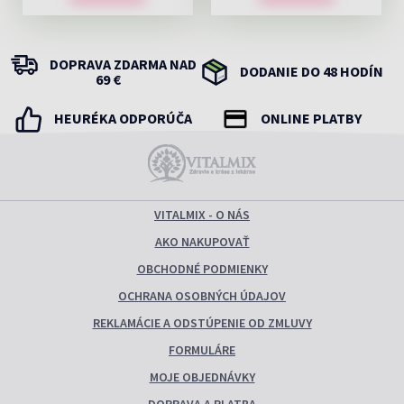
DOPRAVA ZDARMA NAD
DODANIE DO 48 HODÍN
69 €
HEURÉKA ODPORÚČA
ONLINE PLATBY
VITALMIX - O NÁS
AKO NAKUPOVAŤ
OBCHODNÉ PODMIENKY
OCHRANA OSOBNÝCH ÚDAJOV
REKLAMÁCIE A ODSTÚPENIE OD ZMLUVY
FORMULÁRE
MOJE OBJEDNÁVKY
DOPRAVA A PLATBA