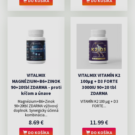
DO KOŠÍKA
DO KOŠÍKA
VITALMIX
VITALMIX VITAMÍN K2
MAGNÉZIUM+B6+ZINOK
100µg + D3 FORTE
90+20tbl ZDARMA - proti
3000IU 90+20 tbl
kŕčom a únave
ZDARMA
Magnézium+B6+Zinok
VITAMÍN K2 100 μg + D3
90+20tbl ZDARMA výživový
FORTE...
doplnok. Synergicky účinná
kombinácia...
8.69 €
11.99 €
DO KOŠÍKA
DO KOŠÍKA