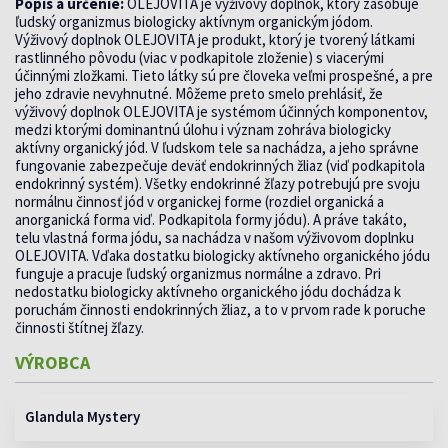
Popis a určenie:
OLEJOVITA je výživový doplnok, ktorý zásobuje
ľudský organizmus biologicky aktívnym organickým jódom.
Výživový doplnok OLEJOVITA je produkt, ktorý je tvorený látkami
rastlinného pôvodu (viac v podkapitole zloženie) s viacerými
účinnými zložkami. Tieto látky sú pre človeka veľmi prospešné, a pre
jeho zdravie nevyhnutné. Môžeme preto smelo prehlásiť, že
výživový doplnok OLEJOVITA je systémom účinných komponentov,
medzi ktorými dominantnú úlohu i význam zohráva biologicky
aktívny organický jód. V ľudskom tele sa nachádza, a jeho správne
fungovanie zabezpečuje deväť endokrinných žliaz (viď podkapitola
endokrinný systém). Všetky endokrinné žľazy potrebujú pre svoju
normálnu činnosť jód v organickej forme (rozdiel organická a
anorganická forma viď. Podkapitola formy jódu). A práve takáto,
telu vlastná forma jódu, sa nachádza v našom výživovom doplnku
OLEJOVITA. Vďaka dostatku biologicky aktívneho organického jódu
funguje a pracuje ľudský organizmus normálne a zdravo. Pri
nedostatku biologicky aktívneho organického jódu dochádza k
poruchám činnosti endokrinných žliaz, a to v prvom rade k poruche
činnosti štítnej žľazy.
VÝROBCA
Glandula Mystery