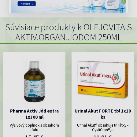
Súvisiace produkty k OLEJOVITA S
AKTIV.ORGAN.JODOM 250ML
Pharma Activ Jód extra
Urinal Akut FORTE tbl 1x10
1x300 ml
ks
Výživový doplnok s obsahom
Urinal Akut® obsahuje tri látky -
jódu
CystiCran®,...