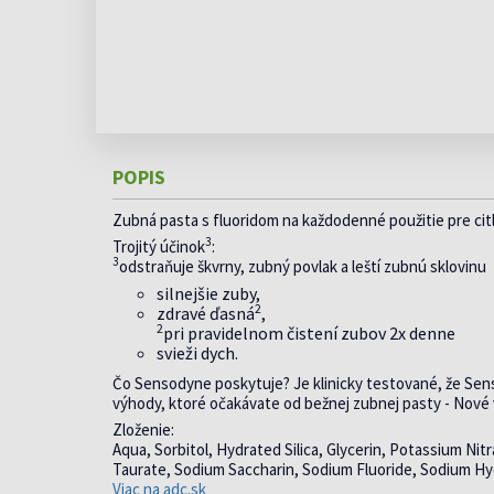
PROBIOTIKÁ
TRÁVENIE
viac »
HYDRATÁCIA
LUPINY
ŠPÁRADLÁ
SUCHÁ A ATOPICKÁ
DETSKÉ DOPLNKY
DETSKÁ HYGIEN
CHLADNÉ RUKY A NOHY
MASTNÉ
ŽUVAČKY
POKOŽKA
REHABILITÁCIA
STRAVY
A KOZMETIKA
viac »
STRES
VRÁSKY
VITAMÍNY PRE DETI
PREBAĽOVANIE
EUCERIN
STRIE, JAZVY
VŠI, HN
LAKTOBACILY PRE DETI
POTENCIA A
NÁDCHA, HYGIENA NOSA
SRDCE, CIEVY
SUCHÁ POKOŽKA
VYPADÁ
HYALURON FILLER PROTI
PROSTATA
DETSKÁ IMUNITA
DETSKÁ TELOVÁ KOZMETI
SUCHÉ A POPRASKANÉ PERY
ZAPARE
VRÁSKAM
MULTIVITAMÍNY PRE DETI
DETSKÁ VLASOVÁ KOZMET
SUCHÉ A UNAVENÉ OČI
ZÁPCHA
ŠPECIÁLNE
INDOL
POPIS
PRÍSADY DO KÚPEĽA, PE
DOPLNKY STRAVY
TEHOTENSKÉ TESTY
ŽLČNÍK
PRE DETI
TRÁVENIE
ALOE VERA
DETSKÉ MYDLÁ, GELY,
Zubná pasta s fluoridom na každodenné použitie pre cit
ÚNAVA A VYČERPANIE
ČISTIACE VODY
OMEGA 3
3
Trojitý účinok
:
ÚSTNA DUTINA A HRDLO
CHLORELLA
3
odstraňuje škvrny, zubný povlak a leští zubnú sklovinu
ÚZKOSŤ, NAPÄTIE, STRACH
LACTOBACILY
silnejšie zuby,
VLASY BEZ LESKU
KYSELINA LISTOVÁ
2
zdravé ďasná
,
VLASY SUCHÉ A POŠKODENÉ
GINKGO BILOBA
2
pri pravidelnom čistení zubov 2x denne
BRUSNICE
svieži dych.
KOENZÝM Q10
Čo Sensodyne poskytuje? Je klinicky testované, že Sen
viac »
výhody, ktoré očakávate od bežnej zubnej pasty - Nové v
Zloženie:
Aqua, Sorbitol, Hydrated Silica, Glycerin, Potassium N
Taurate, Sodium Saccharin, Sodium Fluoride, Sodium Hyd
Viac na adc.sk