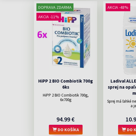
DOPRAVA ZDARMA
AKCIA -48%
AKCIA -11%
HiPP 2 BIO Combiotik 700g
Ladival ALL
6ks
sprej na opaľ
m
HiPP 2 BIO Combiotik 700g,
6x700g
Sprej má ľahké n
a je
94.99 €
10.
DO KOŠÍKA
DO K