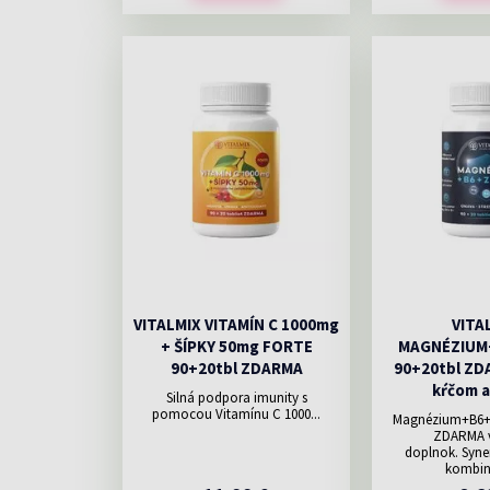
VITALMIX VITAMÍN C 1000mg
VITA
+ ŠÍPKY 50mg FORTE
MAGNÉZIUM
90+20tbl ZDARMA
90+20tbl ZDA
kŕčom a
Silná podpora imunity s
pomocou Vitamínu C 1000...
Magnézium+B6+Z
ZDARMA v
doplnok. Syne
kombiná