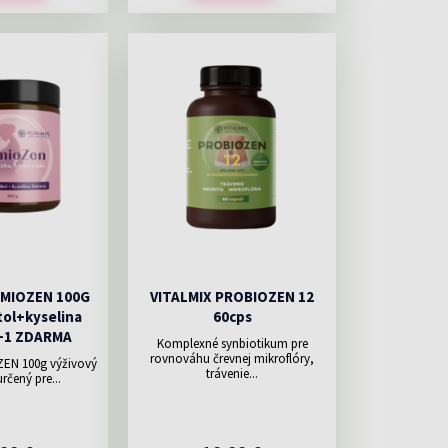
EMIOZEN 100G
VITALMIX PROBIOZEN 12
tol+kyselina
60cps
1+1 ZDARMA
Komplexné synbiotikum pre
rovnováhu črevnej mikroflóry,
ZEN 100g výživový
trávenie...
rčený pre...