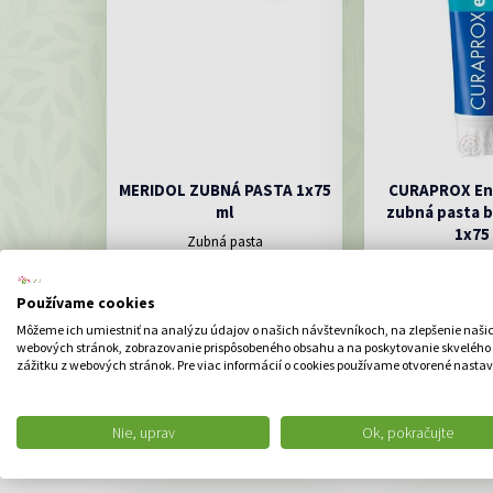
MERIDOL ZUBNÁ PASTA 1x75
CURAPROX En
ml
zubná pasta b
1x75
Zubná pasta
Zubná pasta b
4.97 €
5.97
Používame cookies
Môžeme ich umiestniť na analýzu údajov o našich návštevníkoch, na zlepšenie naši
DO KOŠÍKA
DO K
webových stránok, zobrazovanie prispôsobeného obsahu a na poskytovanie skvelého
zážitku z webových stránok. Pre viac informácií o cookies používame otvorené nastav
Nie, uprav
Ok, pokračujte