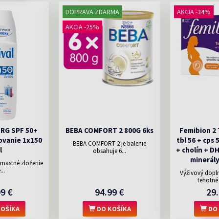
DOPRAVA ZDARMA
AKCIA -34%
AKCIA -25%
ERG SPF 50+
BEBA COMFORT 2 800G 6ks
Femibion 2
ovanie 1x150
tbl 56 + cps 
BEBA COMFORT 2 je balenie
l
+ cholín + D
obsahuje 6...
minerály
emastné zloženie
...
Výživový dopln
tehotné 
99 €
94.99 €
29.
OŠÍKA
DO KOŠÍKA
DO 