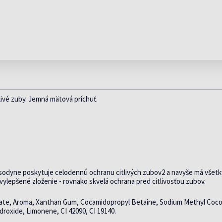
ENERGIA A
DOPLNKY STRAVY
viac »
PEČEŇ
VÁ
VITALITA
PROTI AKNÉ A MASTNEJ
V AKCII
INZ
A
VITAMÍNY PRED A
POTREBY PRE
 VLASY
PO OPAĽOVANÍ
POKOŽKE
SE
POČAS
BÁBÄTKO
viac »
KR
TEHOTENTSVA
DETSKÉ FĽAŠE
TE
via
IDY
FEMIOZEN
CHOLESTEROL
CUMLÍKY A HRYZÁTKA
HEMOROIDY
PR
VANIE VLASOV
PŔ
FEMIBION
KA
DETSKÉ VLHČENÉ UTIERKY
NINY
OD
INOFOLIC
IKA
ODSÁVAČKY HLIENOV
, HNAČKA
TE
LEJDYVITA
NY
PR
livé zuby. Jemná mätová príchuť.
sodyne poskytuje celodennú ochranu citlivých zubov2 a navyše má všetk
ylepšené zloženie - rovnako skvelá ochrana pred citlivosťou zubov.
itrate, Aroma, Xanthan Gum, Cocamidopropyl Betaine, Sodium Methyl Coco
roxide, Limonene, CI 42090, CI 19140.