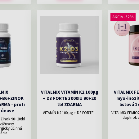
AKCIA -52%
LMIX
VITALMIX VITAMÍN K2 100µg
VITALMIX F
+B6+ZINOK
+ D3 FORTE 3000IU 90+20
myo-inozi
RMA - proti
tbl ZDARMA
listová 
 únave
VITAMÍN K2 100 μg + D3 FORTE...
VITALMIX FEMIO
doplnok u
inok 90+20tbl
ýživový
rgicky účinná
cia...