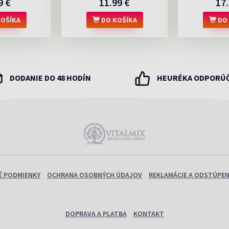
9 €
11.99 €
17.
OŠÍKA
DO KOŠÍKA
DO 
DODANIE DO 48 HODÍN
HEURÉKA ODPORÚ
 PODMIENKY
OCHRANA OSOBNÝCH ÚDAJOV
REKLAMÁCIE A ODSTÚPEN
DOPRAVA A PLATBA
KONTAKT