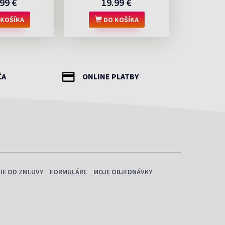
99 €
19.99 €
KOŠÍKA
DO KOŠÍKA
ČA
ONLINE PLATBY
IE OD ZMLUVY
FORMULÁRE
MOJE OBJEDNÁVKY