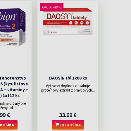
AKCIA -40%
 Tehotenstvo
DAOSiN tbl 1x60 ks
56 (kys. listová
Výživový doplnok obsahuje
HA + vitamíny +
proteínový extrakt z bravčových...
) 1x112 ks
ok je určený pre
ženy od...
99 €
33.69 €
KOŠÍKA
DO KOŠÍKA