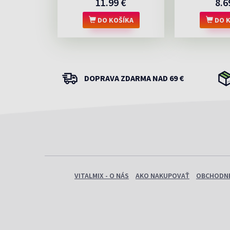
11.99 €
8.6
DO KOŠÍKA
DO K
DOPRAVA ZDARMA NAD 69 €
VITALMIX - O NÁS
AKO NAKUPOVAŤ
OBCHODNÉ