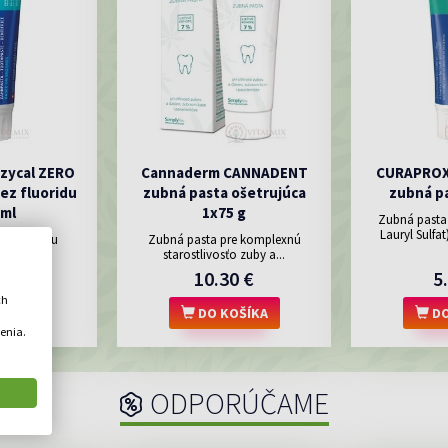
zycal ZERO
Cannaderm CANNADENT
CURAPROX 
ez fluoridu
zubná pasta ošetrujúca
zubná pa
 ml
1x75 g
Zubná pasta
Lauryl Sulfat
ez fluoridu
Zubná pasta pre komplexnú
starostlivosťo zuby a...
 €
10.30 €
5
ch
OŠÍKA
DO KOŠÍKA
DO
enia.
ODPORÚČAME