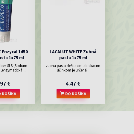
Enzycal 1450
LACALUT WHITE Zubná
sta 1x75 ml
pasta 1x75 ml
 bez SLS (Sodium
zubná pasta sleštiacim abieliacim
),enzymatická,...
účinkom je určená...
.97 €
4.47 €
 KOŠÍKA
DO KOŠÍKA