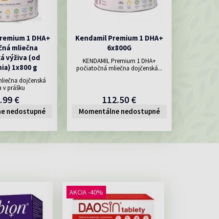
remium 1 DHA+
Kendamil Premium 1 DHA+
čná mliečna
6x800G
á výživa (od
KENDAMIL Premium 1 DHA+
ia) 1x800 g
počiatočná mliečna dojčenská...
liečna dojčenská
a v prášku
.99 €
112.50 €
e nedostupné
Momentálne nedostupné
AKCIA -40%