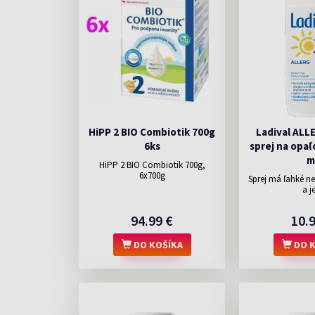
HiPP 2 BIO Combiotik 700g
Ladival ALL
6ks
sprej na opaľ
m
HiPP 2 BIO Combiotik 700g,
6x700g
Sprej má ľahké n
a je
94.99 €
10.
DO KOŠÍKA
DO K