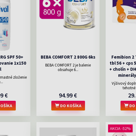
ERG SPF 50+
BEBA COMFORT 2 800G 6ks
Femibion 2
ovanie 1x150
tbl 56 + cps 
BEBA COMFORT 2 je balenie
l
+ cholín + D
obsahuje 6...
minerály
emastné zloženie
...
Výživový dopln
tehotné 
99 €
94.99 €
29.
OŠÍKA
DO KOŠÍKA
DO 
AKCIA -52%