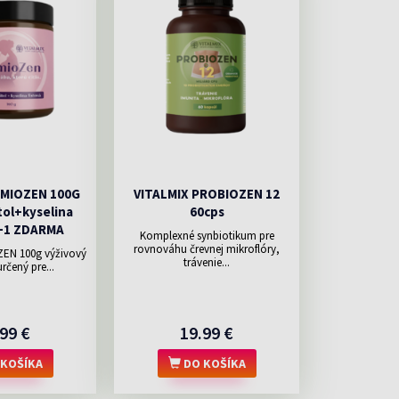
EMIOZEN 100G
VITALMIX PROBIOZEN 12
tol+kyselina
60cps
1+1 ZDARMA
Komplexné synbiotikum pre
rovnováhu črevnej mikroflóry,
ZEN 100g výživový
trávenie...
rčený pre...
99 €
19.99 €
KOŠÍKA
DO KOŠÍKA