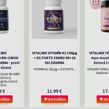
LMIX
VITALMIX VITAMÍN K2 100µg
VITALMIX F
+B6+ZINOK
+ D3 FORTE 3000IU 90+20
myo-inozi
RMA - proti
tbl ZDARMA
listová 
 únave
VITAMÍN K2 100 μg + D3 FORTE...
VITALMIX FEMIO
doplnok u
inok 90+20tbl
ýživový
rgicky účinná
cia...
9 €
11.99 €
17.
OŠÍKA
DO KOŠÍKA
DO 