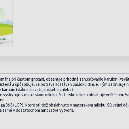
ENERGIA A
DOPLNKY STRAVY
viac »
PEČEŇ
VÁ
VITALITA
PROTI AKNÉ A MASTNEJ
V AKCII
INZ
A
VITAMÍNY PRED A
POTREBY PRE
 VLASY
PO OPAĽOVANÍ
POKOŽKE
SE
POČAS
BÁBÄTKO
viac »
KR
TEHOTENTSVA
DETSKÉ FĽAŠE
TE
via
IDY
FEMIOZEN
CHOLESTEROL
CUMLÍKY A HRYZÁTKA
HEMOROIDY
PR
VANIE VLASOV
PŔ
FEMIBION
KA
DETSKÉ VLHČENÉ UTIERKY
NINY
OD
INOFOLIC
IKA
ODSÁVAČKY HLIENOV
, HNAČKA
TE
LEJDYVITA
NY
PR
omáha pri častom grckaní, obsahuje prírodné zahusťovadlo karubin (=svä
ustená a spôsobuje, že potrava zostáva v žalúdku dlhšie. Tým sa znižuje n
e karubín (vláknina svätojánského chleba)
ene vyskytujú v materskom mlieku. Materské mlieko obsahuje veľké množs
lne.
 3&6 (LCP), ktoré sú tiež obsiahnuté v materskom mlieku. Sú veľmi dôl
dia samé v dostatočnom množstve vytvoriť.