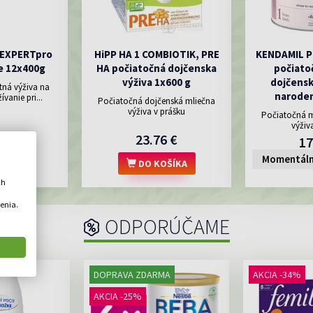
 EXPERTpro
HiPP HA 1 COMBIOTIK, PRE
KENDAMIL P
e 12x400g
HA počiatočná dojčenska
počiato
výživa 1x600 g
dojčensk
tná výživa na
naroden
vanie pri...
Počiatočná dojčenská mliečna
výživa v prášku
Počiatočná m
výživ
8 €
23.76 €
17
Momentáln
OŠÍKA
DO KOŠÍKA
ch
enia.
ODPORÚČAME
DOPRAVA ZDARMA
AKCIA -34%
AKCIA -25%