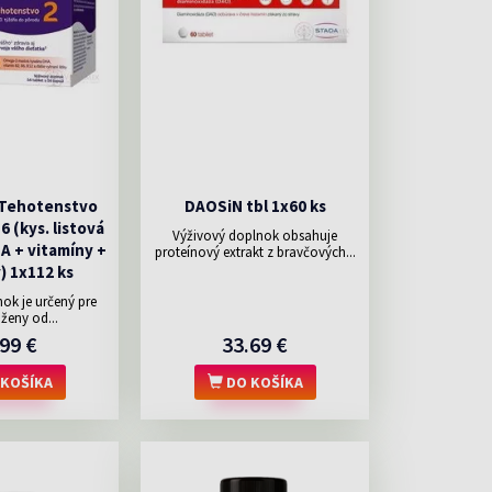
 Tehotenstvo
DAOSiN tbl 1x60 ks
56 (kys. listová
Výživový doplnok obsahuje
HA + vitamíny +
proteínový extrakt z bravčových...
) 1x112 ks
ok je určený pre
ženy od...
99 €
33.69 €
KOŠÍKA
DO KOŠÍKA