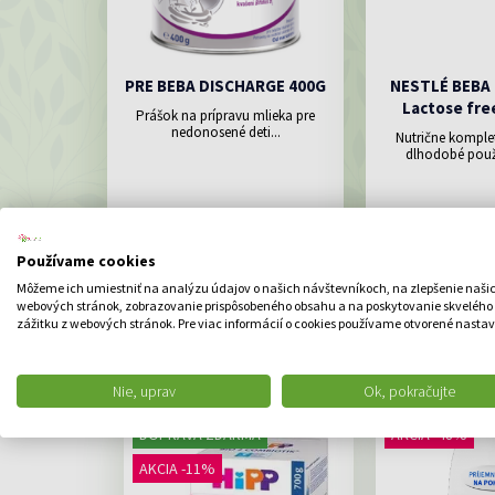
PRE BEBA DISCHARGE 400G
NESTLÉ BEBA
Lactose fre
Prášok na prípravu mlieka pre
nedonosené deti...
Nutrične komple
dlhodobé použí
129.4
15.99 €
Momentálne nedostupné
DO K
Používame cookies
Môžeme ich umiestniť na analýzu údajov o našich návštevníkoch, na zlepšenie naši
webových stránok, zobrazovanie prispôsobeného obsahu a na poskytovanie skvelého
zážitku z webových stránok. Pre viac informácií o cookies používame otvorené nastav
Nie, uprav
Ok, pokračujte
DOPRAVA ZDARMA
AKCIA -48%
AKCIA -11%