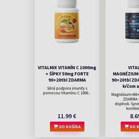
VITALMIX VITAMÍN C 1000mg
VITA
+ ŠÍPKY 50mg FORTE
MAGNÉZIUM
90+20tbl ZDARMA
90+20tbl ZDA
kŕčom a
Silná podpora imunity s
pomocou Vitamínu C 1000...
Magnézium+B6+Z
ZDARMA v
doplnok. Syne
kombiná
11.99 €
8.6
DO KOŠÍKA
DO K