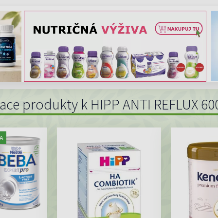
iace produkty k HIPP ANTI REFLUX 60
A