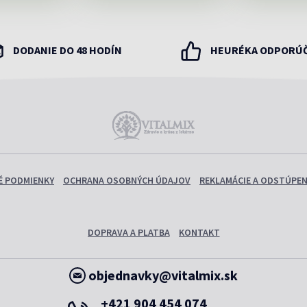
DODANIE DO 48 HODÍN
HEURÉKA ODPORÚ
 PODMIENKY
OCHRANA OSOBNÝCH ÚDAJOV
REKLAMÁCIE A ODSTÚPEN
DOPRAVA A PLATBA
KONTAKT
objednavky@vitalmix.sk
+421 904 454 074