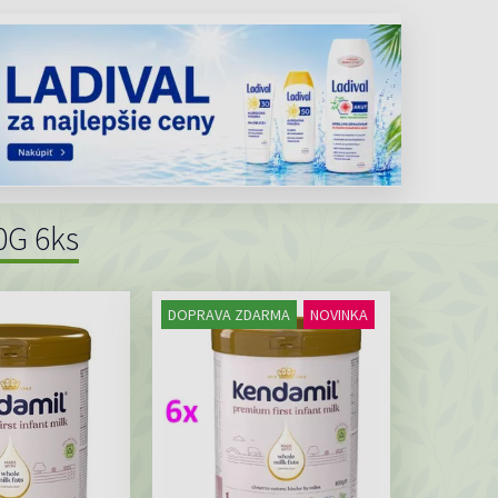
0G 6ks
DOPRAVA ZDARMA
NOVINKA