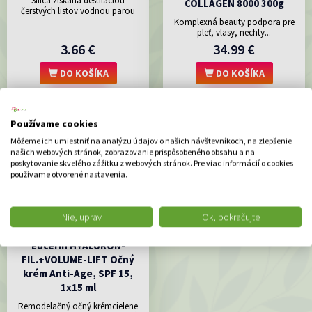
Silica získaná destiláciou
COLLAGEN 8000 300g
čerstvých listov vodnou parou
Komplexná beauty podpora pre
pleť, vlasy, nechty...
3.66 €
34.99 €
DO KOŠÍKA
DO KOŠÍKA
Používame cookies
Môžeme ich umiestniť na analýzu údajov o našich návštevníkoch, na zlepšenie
našich webových stránok, zobrazovanie prispôsobeného obsahu a na
poskytovanie skvelého zážitku z webových stránok. Pre viac informácií o cookies
používame otvorené nastavenia.
Nie, uprav
Ok, pokračujte
Eucerin HYALURON-
FIL.+VOLUME-LIFT Očný
krém Anti-Age, SPF 15,
1x15 ml
Remodelačný očný krémcielene