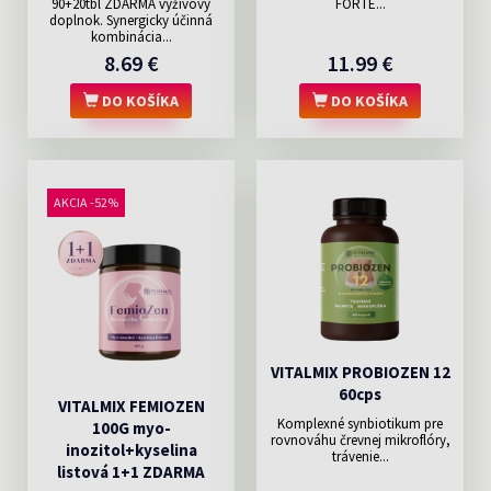
90+20tbl ZDARMA výživový
FORTE...
doplnok. Synergicky účinná
kombinácia...
8.69 €
11.99 €
DO KOŠÍKA
DO KOŠÍKA
AKCIA -52%
VITALMIX PROBIOZEN 12
60cps
VITALMIX FEMIOZEN
Komplexné synbiotikum pre
100G myo-
rovnováhu črevnej mikroflóry,
inozitol+kyselina
trávenie...
listová 1+1 ZDARMA