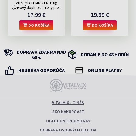
VITALMIX FEMIOZEN 100g
výživový doplnok určený pre...
17.99 €
19.99 €
DO KOŠÍKA
DO KOŠÍKA
DOPRAVA ZDARMA NAD
DODANIE DO 48 HODÍN
69 €
HEURÉKA ODPORÚČA
ONLINE PLATBY
VITALMIX - O NÁS
AKO NAKUPOVAŤ
OBCHODNÉ PODMIENKY
OCHRANA OSOBNÝCH ÚDAJOV