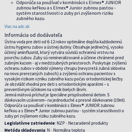
Odporúča sa používať v kombinácii s Elmex® JUNIOR
zubnou kefkou a s Elmex® Junior zubnou pastou -
systém starostlivosti o zuby pri zvýšenom riziku
zubného kazu.
Viac na adc.sk
Informácia od dodávateľa
Ústna voda pre deti od 6-12 rokov optimálne dopĺňa každodennú
ústnu hygienu zubov a ústnej dutiny. Obsahuje jedinečný, vysoko
účinný aminfluorid, ktorý vytvára súvislú ochrannú vrstvu na
povrchu zubov. Zuby sú remineralizované a účinne chránené pred
zubným kazom - aj v medzizubných priestoroch. Poskytuje zvýšenú
ochranu zubov v období výmeny chrupu (nevyzretá zubná sklovina
na novo prerezaných zuboch) a zvýšenú ochranu pacientov s
vysokým rizikom vzniku zubného kazu počas ortodontickej liečby.
Je obzvlášť vhodná pre deti s ortodontickými aparátmi – s
preventívnym účinkom na vznik bielych škvŕn.
Jemná mätová príchuť je špeciálne prispôsobená deťom. S
dávkovacím uzáverom– na jednoduché a presné dávkovanie (10ml).
Odporúča sa používať v kombinácii s Elmex® JUNIOR zubnou
kefkou a s Elmex® Junior zubnou pastou - systém starostlivosti o
zuby pri zvýšenom riziku zubného kazu.
Legislatívne zatriedenie
: NZP - Nezaradené produkty
Metóda skladovania
: N - Normálna teplota