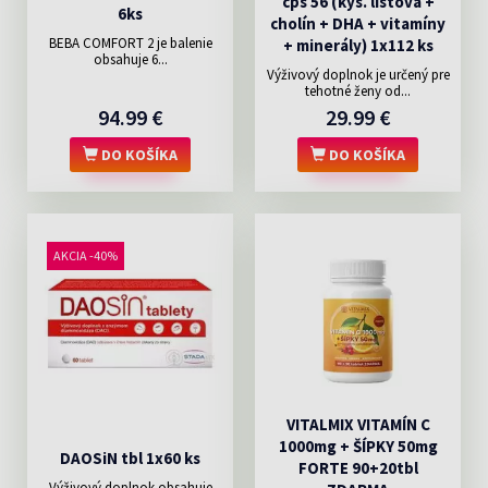
cps 56 (kys. listová +
6ks
cholín + DHA + vitamíny
BEBA COMFORT 2 je balenie
+ minerály) 1x112 ks
obsahuje 6...
Výživový doplnok je určený pre
tehotné ženy od...
94.99 €
29.99 €
DO KOŠÍKA
DO KOŠÍKA
AKCIA -40%
VITALMIX VITAMÍN C
1000mg + ŠÍPKY 50mg
DAOSiN tbl 1x60 ks
FORTE 90+20tbl
Výživový doplnok obsahuje