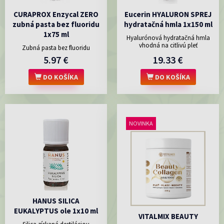
CURAPROX Enzycal ZERO
Eucerin HYALURON SPREJ
zubná pasta bez fluoridu
hydratačná hmla 1x150 ml
1x75 ml
Hyalurónová hydratačná hmla
vhodná na citlivú pleť
Zubná pasta bez fluoridu
5.97 €
19.33 €
DO KOŠÍKA
DO KOŠÍKA
NOVINKA
HANUS SILICA
EUKALYPTUS ole 1x10 ml
VITALMIX BEAUTY