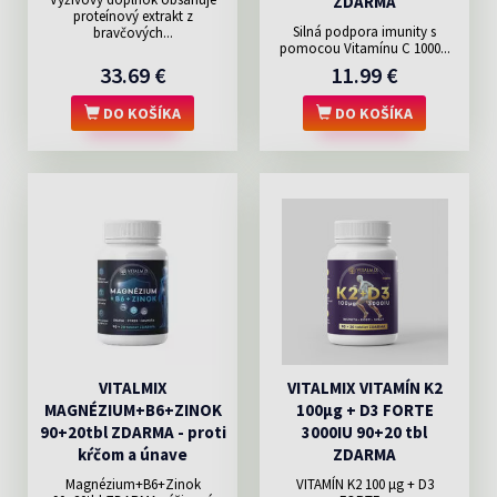
ZDARMA
proteínový extrakt z
Silná podpora imunity s
bravčových...
pomocou Vitamínu C 1000...
33.69 €
11.99 €
DO KOŠÍKA
DO KOŠÍKA
VITALMIX
VITALMIX VITAMÍN K2
MAGNÉZIUM+B6+ZINOK
100µg + D3 FORTE
90+20tbl ZDARMA - proti
3000IU 90+20 tbl
kŕčom a únave
ZDARMA
Magnézium+B6+Zinok
VITAMÍN K2 100 μg + D3