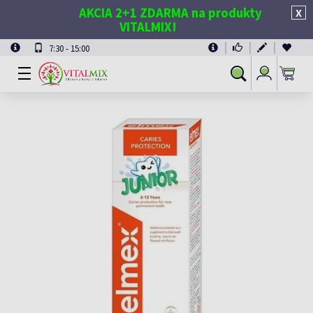
AKCIA 2+1 ZDARMA na produkty
X
VITALMIX!
7:30 - 15:00
Prihlásiť
Vyhľadávanie
sa