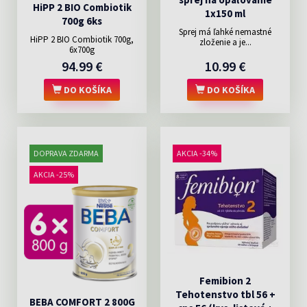
HiPP 2 BIO Combiotik
1x150 ml
700g 6ks
Sprej má ľahké nemastné
HiPP 2 BIO Combiotik 700g,
zloženie a je...
6x700g
94.99 €
10.99 €
DO KOŠÍKA
DO KOŠÍKA
DOPRAVA ZDARMA
AKCIA -34%
AKCIA -25%
Femibion 2
Tehotenstvo tbl 56 +
BEBA COMFORT 2 800G