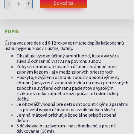
−
+
Do košíka
POPIS
Ústna voda pre deti od 6-12 rokov optimálne dopĺňa každodennú
ústnu hygienu zubov a ústnej dutiny.
Obsahuje vysoko účinný aminfluorid, ktorý vytvára
súvislú ochrannú vrstvu na povrchu zubov.
Zuby sú remineralizované a účinne chránené pred
zubným kazom - aj v medzizubných priestoroch.
Poskytuje zvýšenú ochranu zubov v období výmeny
chrupu (nevyzretá zubná sklovina na novo prerezaných
zuboch) a zvýšenú ochranu pacientov s vysokým
rizikom vzniku zubného kazu počas ortodontickej
liečby.
Je obzvlášť vhodná pre deti s ortodontickými aparátmi
– s preventívnym účinkom na vznik bielych škvŕn.
Jemná mätová príchuť je špeciálne prispôsobená
deťom.
S dávkovacím uzáverom– na jednoduché a presné
dávkovanie (10ml).