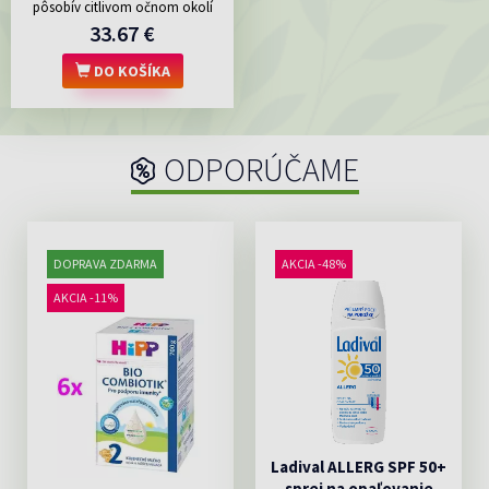
pôsobív citlivom očnom okolí
33.67 €
DO KOŠÍKA
ODPORÚČAME
DOPRAVA ZDARMA
AKCIA -48%
AKCIA -11%
Ladival ALLERG SPF 50+
sprej na opaľovanie