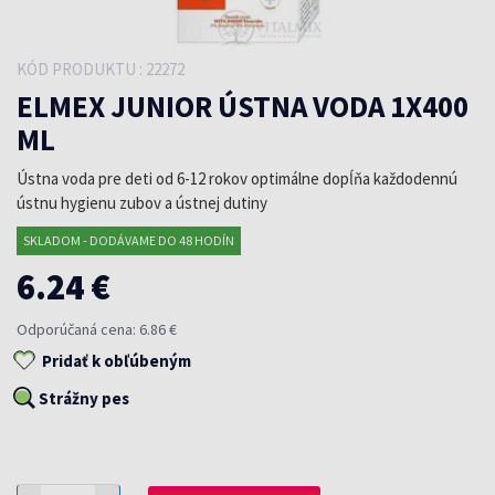
KÓD PRODUKTU : 22272
ELMEX JUNIOR ÚSTNA VODA 1X400
ML
Ústna voda pre deti od 6-12 rokov optimálne dopĺňa každodennú
ústnu hygienu zubov a ústnej dutiny
SKLADOM - DODÁVAME DO 48 HODÍN
6.24 €
Odporúčaná cena: 6.86 €
Pridať k obľúbeným
Strážny pes