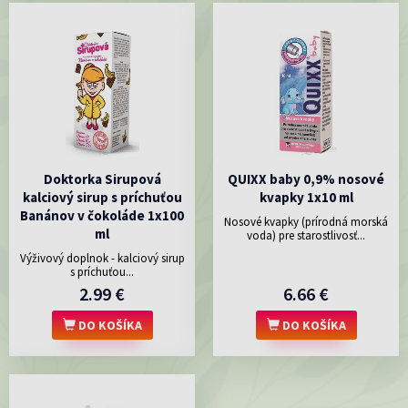
Doktorka Sirupová
QUIXX baby 0,9% nosové
kalciový sirup s príchuťou
kvapky 1x10 ml
Banánov v čokoláde 1x100
Nosové kvapky (prírodná morská
ml
voda) pre starostlivosť...
Výživový doplnok - kalciový sirup
s príchuťou...
2.99 €
6.66 €
DO KOŠÍKA
DO KOŠÍKA