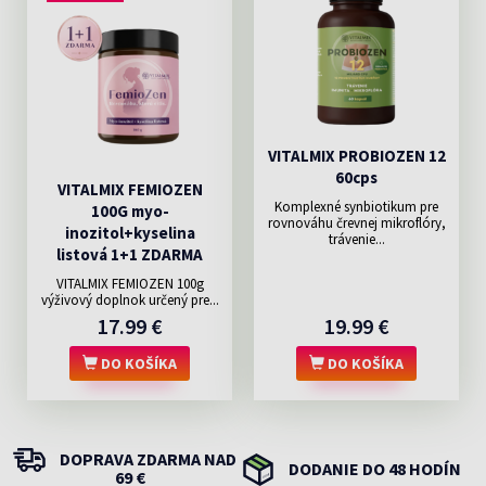
VITALMIX PROBIOZEN 12
60cps
VITALMIX FEMIOZEN
Komplexné synbiotikum pre
100G myo-
rovnováhu črevnej mikroflóry,
inozitol+kyselina
trávenie...
listová 1+1 ZDARMA
VITALMIX FEMIOZEN 100g
výživový doplnok určený pre...
17.99 €
19.99 €
DO KOŠÍKA
DO KOŠÍKA
DOPRAVA ZDARMA NAD
DODANIE DO 48 HODÍN
69 €