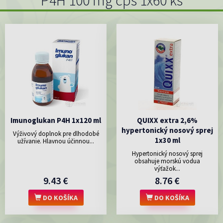
P4H 100 mg cps 1x60 ks
Imunoglukan P4H 1x120 ml
QUIXX extra 2,6%
hypertonický nosový sprej
Výživový doplnok pre dlhodobé
1x30 ml
užívanie. Hlavnou účinnou...
Hypertonický nosový sprej
obsahuje morskú vodua
výťažok...
9.43 €
8.76 €
DO KOŠÍKA
DO KOŠÍKA