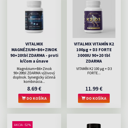
VITALMIX
VITALMIX VITAMÍN K2
MAGNÉZIUM+B6+ZINOK
100µg + D3 FORTE
90+20tbl ZDARMA - proti
3000IU 90+20 tbl
kŕčom a únave
ZDARMA
Magnézium+B6+Zinok
VITAMÍN K2 100 μg + D3
90+20tbl ZDARMA výživový
FORTE...
doplnok. Synergicky účinná
kombinácia...
8.69 €
11.99 €
DO KOŠÍKA
DO KOŠÍKA
AKCIA -52%