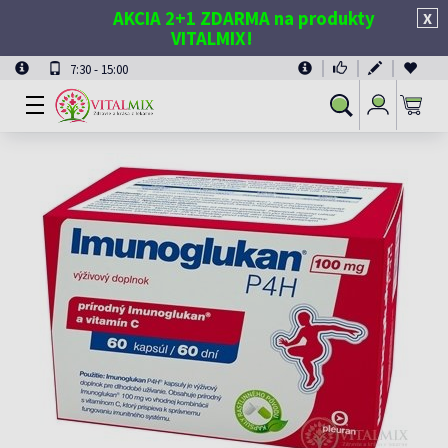
AKCIA 2+1 ZDARMA na produkty
X
VITALMIX!
7:30 - 15:00
Prihlásiť
Vyhľadávanie
sa