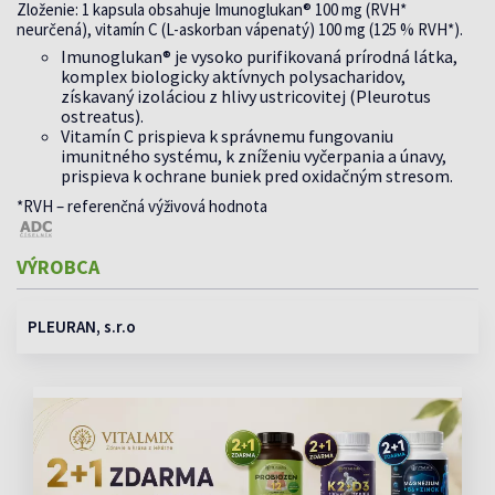
Zloženie: 1 kapsula obsahuje Imunoglukan® 100 mg (RVH*
neurčená), vitamín C (L-askorban vápenatý) 100 mg (125 % RVH*).
Imunoglukan® je vysoko purifikovaná prírodná látka,
komplex biologicky aktívnych polysacharidov,
získavaný izoláciou z hlivy ustricovitej (Pleurotus
ostreatus).
Vitamín C prispieva k správnemu fungovaniu
imunitného systému, k zníženiu vyčerpania a únavy,
prispieva k ochrane buniek pred oxidačným stresom.
*RVH – referenčná výživová hodnota
VÝROBCA
PLEURAN, s.r.o