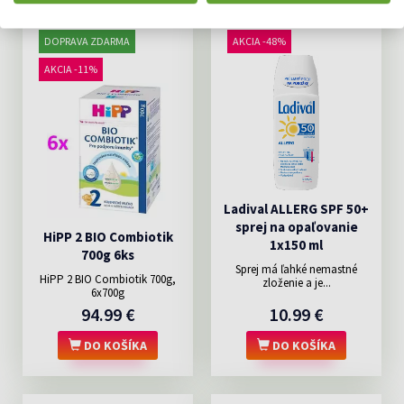
DOPRAVA ZDARMA
AKCIA -48%
AKCIA -11%
Ladival ALLERG SPF 50+
sprej na opaľovanie
HiPP 2 BIO Combiotik
1x150 ml
700g 6ks
Sprej má ľahké nemastné
HiPP 2 BIO Combiotik 700g,
zloženie a je...
6x700g
94.99 €
10.99 €
DO KOŠÍKA
DO KOŠÍKA