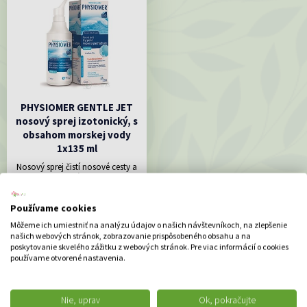
PHYSIOMER GENTLE JET
nosový sprej izotonický, s
obsahom morskej vody
1x135 ml
Nosový sprej čistí nosové cesty a
pomáha...
15.70 €
Používame cookies
DO KOŠÍKA
Môžeme ich umiestniť na analýzu údajov o našich návštevníkoch, na zlepšenie
našich webových stránok, zobrazovanie prispôsobeného obsahu a na
poskytovanie skvelého zážitku z webových stránok. Pre viac informácií o cookies
používame otvorené nastavenia.
ODPORÚČAME
Nie, uprav
Ok, pokračujte