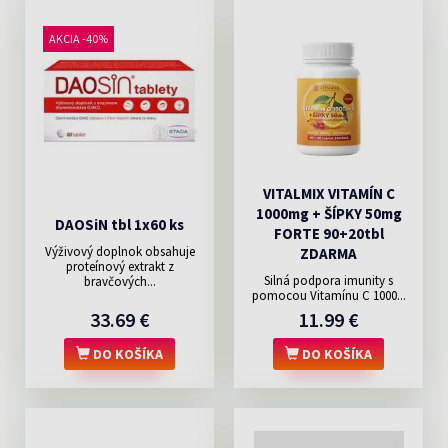
AKCIA -40%
VITALMIX VITAMÍN C
1000mg + ŠÍPKY 50mg
DAOSiN tbl 1x60 ks
FORTE 90+20tbl
Výživový doplnok obsahuje
ZDARMA
proteínový extrakt z
Silná podpora imunity s
bravčových...
pomocou Vitamínu C 1000...
33.69 €
11.99 €
DO KOŠÍKA
DO KOŠÍKA