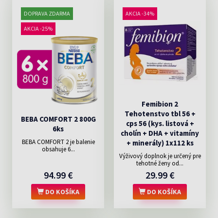
DOPRAVA ZDARMA
AKCIA -34%
AKCIA -25%
Femibion 2
Tehotenstvo tbl 56 +
BEBA COMFORT 2 800G
cps 56 (kys. listová +
6ks
cholín + DHA + vitamíny
BEBA COMFORT 2 je balenie
+ minerály) 1x112 ks
obsahuje 6...
Výživový doplnok je určený pre
tehotné ženy od...
94.99 €
29.99 €
DO KOŠÍKA
DO KOŠÍKA