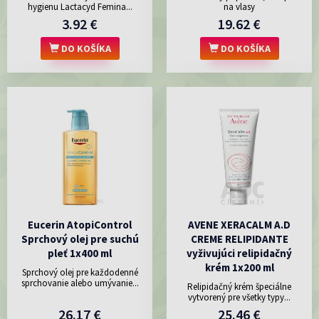
hygienu Lactacyd Femina...
na vlasy
3.92 €
19.62 €
DO KOŠÍKA
DO KOŠÍKA
Eucerin AtopiControl
AVENE XERACALM A.D
Sprchový olej pre suchú
CREME RELIPIDANTE
pleť 1x400 ml
vyživujúci relipidačný
krém 1x200 ml
Sprchový olej pre každodenné
sprchovanie alebo umývanie...
Relipidačný krém špeciálne
vytvorený pre všetky typy...
26.17 €
25.46 €