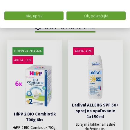
Nie, uprav
Ok, pokračujte
ODPORÚČAME
DOPRAVA ZDARMA
AKCIA -48%
AKCIA -11%
Ladival ALLERG SPF 50+
sprej na opaľovanie
HiPP 2 BIO Combiotik
1x150 ml
700g 6ks
Sprej má ľahké nemastné
HiPP 2 BIO Combiotik 700g,
zloženie a je...