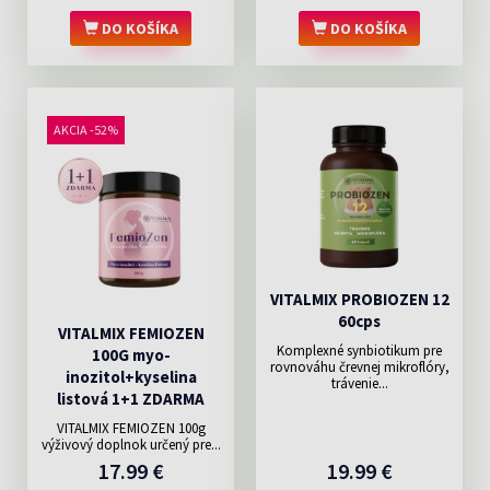
DO KOŠÍKA
DO KOŠÍKA
AKCIA -52%
VITALMIX PROBIOZEN 12
60cps
VITALMIX FEMIOZEN
Komplexné synbiotikum pre
100G myo-
rovnováhu črevnej mikroflóry,
inozitol+kyselina
trávenie...
listová 1+1 ZDARMA
VITALMIX FEMIOZEN 100g
výživový doplnok určený pre...
17.99 €
19.99 €