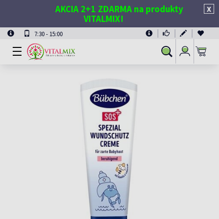
AKCIA 2+1 ZDARMA na produkty
X
VITALMIX!
7:30 - 15:00
Prihlásiť
Vyhľadávanie
sa