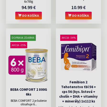
6x700g
94.99 €
10.99 €
DO KOŠÍKA
DO KOŠÍKA
DOPRAVA ZDARMA
AKCIA -34%
AKCIA -25%
Femibion 2
Tehotenstvo tbl 56 +
BEBA COMFORT 2 800G
cps 56 (kys. listová +
6ks
cholín + DHA + vitamíny
BEBA COMFORT 2 je balenie
+ minerály) 1x112 ks
obsahuje 6...