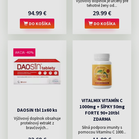
Výživový doplnok je určený pre
tehotné ženy od...
94.99 €
29.99 €
DO KOŠÍKA
DO KOŠÍKA
AKCIA -40%
VITALMIX VITAMÍN C
1000mg + ŠÍPKY 50mg
DAOSiN tbl 1x60 ks
FORTE 90+20tbl
Výživový doplnok obsahuje
ZDARMA
proteínový extrakt z
Silná podpora imunity s
bravčových...
pomocou Vitamínu C 1000...