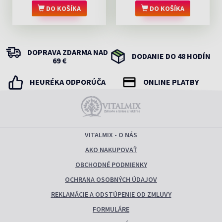
DO KOŠÍKA
DO KOŠÍKA
DOPRAVA ZDARMA NAD
DODANIE DO 48 HODÍN
69 €
HEURÉKA ODPORÚČA
ONLINE PLATBY
VITALMIX - O NÁS
AKO NAKUPOVAŤ
OBCHODNÉ PODMIENKY
OCHRANA OSOBNÝCH ÚDAJOV
REKLAMÁCIE A ODSTÚPENIE OD ZMLUVY
FORMULÁRE