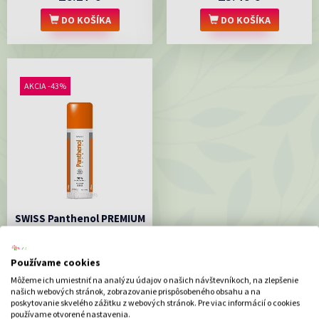
DO KOŠÍKA
DO KOŠÍKA
AKCIA -43%
SWISS Panthenol PREMIUM
10% pena (125+25 ml
zadarmo) 1x150 ml
Používame cookies
Penasobsahom účinných látok D-
panthenolu 10 %, aloe...
Môžeme ich umiestniť na analýzu údajov o našich návštevníkoch, na zlepšenie
5.59 €
našich webových stránok, zobrazovanie prispôsobeného obsahu a na
poskytovanie skvelého zážitku z webových stránok. Pre viac informácií o cookies
používame otvorené nastavenia.
DO KOŠÍKA