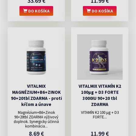
33.69 €
11.99 €
DO KOŠÍKA
DO KOŠÍKA
VITALMIX
VITALMIX VITAMÍN K2
MAGNÉZIUM+B6+ZINOK
100µg + D3 FORTE
90+20tbl ZDARMA - proti
3000IU 90+20 tbl
kŕčom a únave
ZDARMA
Magnézium+B6+Zinok
VITAMÍN K2 100 μg + D3
90+20tbl ZDARMA výživový
FORTE...
doplnok. Synergicky účinná
kombinácia...
8.69 €
11.99 €