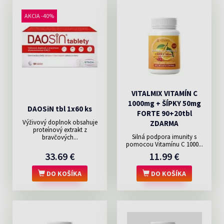
AKCIA -40%
VITALMIX VITAMÍN C
1000mg + ŠÍPKY 50mg
DAOSiN tbl 1x60 ks
FORTE 90+20tbl
Výživový doplnok obsahuje
ZDARMA
proteínový extrakt z
Silná podpora imunity s
bravčových...
pomocou Vitamínu C 1000...
33.69 €
11.99 €
DO KOŠÍKA
DO KOŠÍKA