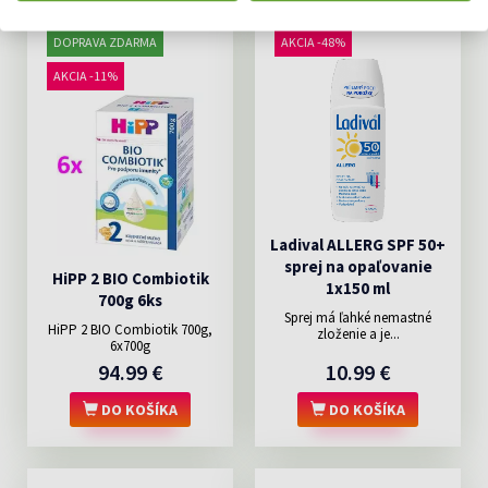
DOPRAVA ZDARMA
AKCIA -48%
AKCIA -11%
Ladival ALLERG SPF 50+
sprej na opaľovanie
HiPP 2 BIO Combiotik
1x150 ml
700g 6ks
Sprej má ľahké nemastné
HiPP 2 BIO Combiotik 700g,
zloženie a je...
6x700g
94.99 €
10.99 €
DO KOŠÍKA
DO KOŠÍKA