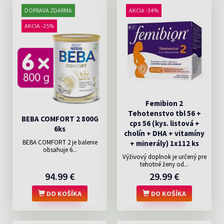
DOPRAVA ZDARMA
AKCIA -34%
AKCIA -25%
Femibion 2
Tehotenstvo tbl 56 +
BEBA COMFORT 2 800G
cps 56 (kys. listová +
6ks
cholín + DHA + vitamíny
BEBA COMFORT 2 je balenie
+ minerály) 1x112 ks
obsahuje 6...
Výživový doplnok je určený pre
tehotné ženy od...
94.99 €
29.99 €
DO KOŠÍKA
DO KOŠÍKA