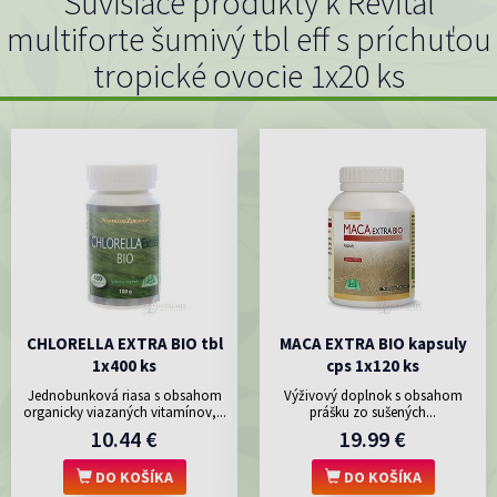
Súvisiace produkty k Revital
multiforte šumivý tbl eff s príchuťou
tropické ovocie 1x20 ks
CHLORELLA EXTRA BIO tbl
MACA EXTRA BIO kapsuly
1x400 ks
cps 1x120 ks
Jednobunková riasa s obsahom
Výživový doplnok s obsahom
organicky viazaných vitamínov,...
prášku zo sušených...
10.44 €
19.99 €
DO KOŠÍKA
DO KOŠÍKA