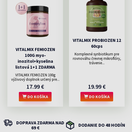
VITALMIX PROBIOZEN 12
60cps
VITALMIX FEMIOZEN
Komplexné synbiotikum pre
100G myo-
rovnováhu črevnej mikroflóry,
inozitol+kyselina
trávenie...
listová 1+1 ZDARMA
VITALMIX FEMIOZEN 100g
výživový doplnok určený pre...
17.99 €
19.99 €
DO KOŠÍKA
DO KOŠÍKA
DOPRAVA ZDARMA NAD
DODANIE DO 48 HODÍN
69 €