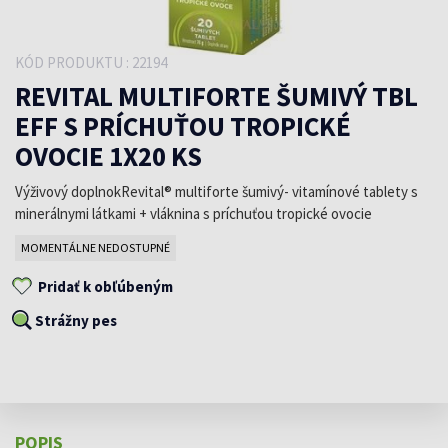
KÓD PRODUKTU : 22194
REVITAL MULTIFORTE ŠUMIVÝ TBL
EFF S PRÍCHUŤOU TROPICKÉ
OVOCIE 1X20 KS
Výživový doplnokRevital® multiforte šumivý- vitamínové tablety s
minerálnymi látkami + vláknina s príchuťou tropické ovocie
MOMENTÁLNE NEDOSTUPNÉ
Pridať k obľúbeným
Strážny pes
POPIS