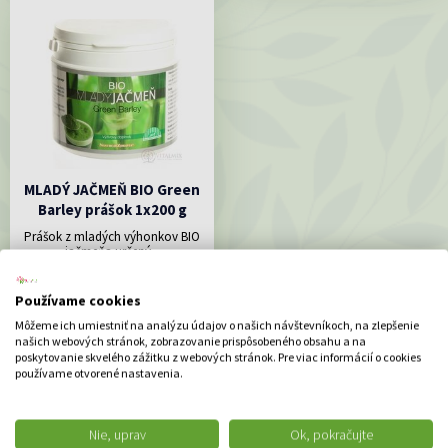
MLADÝ JAČMEŇ BIO Green
Barley prášok 1x200 g
Prášok z mladých výhonkov BIO
jačmeňa určený...
32.14 €
Používame cookies
DO KOŠÍKA
Môžeme ich umiestniť na analýzu údajov o našich návštevníkoch, na zlepšenie
našich webových stránok, zobrazovanie prispôsobeného obsahu a na
poskytovanie skvelého zážitku z webových stránok. Pre viac informácií o cookies
používame otvorené nastavenia.
ODPORÚČAME
Nie, uprav
Ok, pokračujte