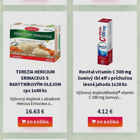
TEREZIA HERICIUM
Revital vitamín C 500 mg
ERINACEUS S
šumivý tbl eff s príchuťou
RAKYTNÍKOVÝM OLEJOM
lesná jahoda 1x20 ks
cps 1x60 ks
Výživový doplnokRevital® vitamín
C 500 mg šumivýs...
Výživový doplnok s obsahom
Hericius Erinaceus a...
16.63 €
4.12 €
DO KOŠÍKA
DO KOŠÍKA