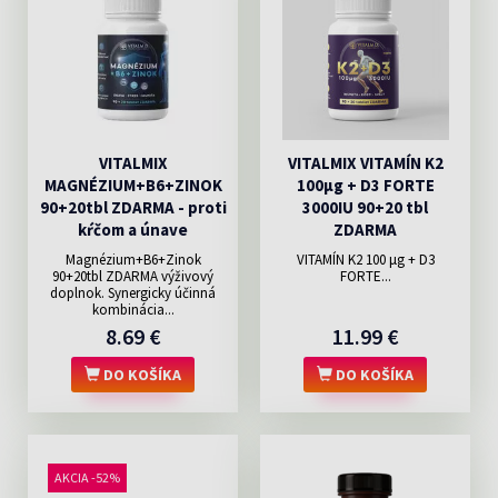
VITALMIX
VITALMIX VITAMÍN K2
MAGNÉZIUM+B6+ZINOK
100µg + D3 FORTE
90+20tbl ZDARMA - proti
3000IU 90+20 tbl
kŕčom a únave
ZDARMA
Magnézium+B6+Zinok
VITAMÍN K2 100 μg + D3
90+20tbl ZDARMA výživový
FORTE...
doplnok. Synergicky účinná
kombinácia...
8.69 €
11.99 €
DO KOŠÍKA
DO KOŠÍKA
AKCIA -52%