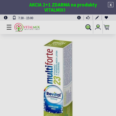
AKCIA 2+1 ZDARMA na produkty
X
VITALMIX!
7:30 - 15:00
Prihlásiť
Vyhľadávanie
sa