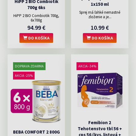
HiPP 2 BIO Combiotik
1x150 ml
700g 6ks
Sprej má ľahké nemastné
HiPP 2 BIO Combiotik 700g,
zloženie a je...
6x700g
94.99 €
10.99 €
DO KOŠÍKA
DO KOŠÍKA
DOPRAVA ZDARMA
AKCIA -34%
AKCIA -25%
Femibion 2
Tehotenstvo tbl 56 +
BEBA COMFORT 2 800G
cps 56 (kys. listová +