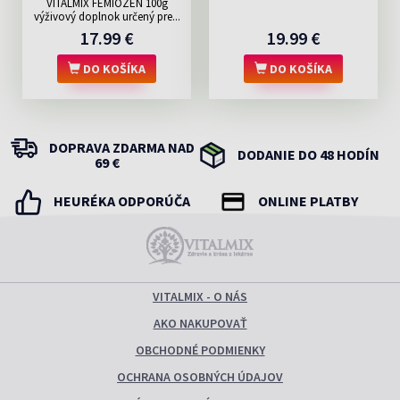
VITALMIX FEMIOZEN 100g
výživový doplnok určený pre...
17.99 €
19.99 €
DO KOŠÍKA
DO KOŠÍKA
DOPRAVA ZDARMA NAD
DODANIE DO 48 HODÍN
69 €
HEURÉKA ODPORÚČA
ONLINE PLATBY
VITALMIX - O NÁS
AKO NAKUPOVAŤ
OBCHODNÉ PODMIENKY
OCHRANA OSOBNÝCH ÚDAJOV