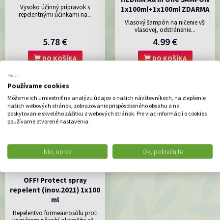
Vysoko účinný prípravok s
1x100ml+1x100ml ZDARMA
repelentnými účinkami na...
Vlasový šampón na ničenie vši
vlasovej, odstránenie...
5.78 €
4.99 €
DO KOŠÍKA
DO KOŠÍKA
Používame cookies
Môžeme ich umiestniť na analýzu údajov o našich návštevníkoch, na zlepšenie
našich webových stránok, zobrazovanie prispôsobeného obsahu a na
poskytovanie skvelého zážitku z webových stránok. Pre viac informácií o cookies
používame otvorené nastavenia.
Nie, uprav
Ok, pokračujte
OFF! Protect spray
repelent (inov.2021) 1x100
ml
Repelentvo formeaerosólu proti