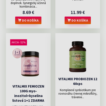
doplnok. Synergicky účinná
kombinácia...
8.69 €
11.99 €
DO KOŠÍKA
DO KOŠÍKA
AKCIA -52%
VITALMIX PROBIOZEN 12
60cps
VITALMIX FEMIOZEN
Komplexné synbiotikum pre
100G myo-
rovnováhu črevnej mikroflóry,
inozitol+kyselina
trávenie...
listová 1+1 ZDARMA