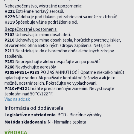
Nebezpečenstvo, výstražné upozornenia:
H222
Extrémne horľavý aerosól.
H229
Nádoba je pod tlakom: pri zahrievaní sa môže roztrhnúť.
H319
Spôsobuje vážne podráždenie očí.
Bezpečnostné upozornenia:
P102
Uchovávajte mimo dosah detí.
P210
Uchovávajte mimo dosah tepla, horúcich povrchov, iskier,
otvoreného ohňa alebo iných zdrojov zapálenia. Nefajčite.
P211
Nestriekajte do otvoreného ohňa alebo iných zdrojov
zapálenia.
P251
Neprepichujte alebo nespaľujte ani po použití.
P260
Nevdychujte aerosóly.
P305+P351+P338
PO ZASIAHNUTÍ OČÍ: Opatrne niekoľko minút
oplachujte vodou. Ak používate kontaktné šošovky a ak je to
možné, odstráňte ich. Pokračujte vo vyplachovaní.
P410+P412
Chráňte pred slnečným žiarením. Nevystavujte
teplotám nad 50 °C/122 °F.
Viac na adc.sk
Informácia od dodávateľa
Legislatívne zatriedenie
: BCD - Biocídne výrobky
Metóda skladovania
: N - Normálna teplota
VÝROBCA