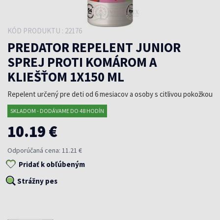
KÓD PRODUKTU : 22176
PREDATOR REPELENT JUNIOR
SPREJ PROTI KOMÁROM A
KLIEŠŤOM 1X150 ML
Repelent určený pre deti od 6 mesiacov a osoby s citlivou pokožkou
SKLADOM - DODÁVAME DO 48 HODÍN
10.19 €
Odporúčaná cena: 11.21 €
Pridať k obľúbeným
Strážny pes