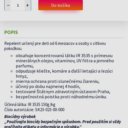
−
+
Do košíka
POPIS
Repelent určený pre deti od 6 mesiacov a osoby s citlivou
pokožkou.
obsahuje koncentrovanú látku IR 3535 s prímesou
minerálnych olejov, vitamínov, UV filtra a jemného
parfumu,
odpudzuje kliešte, komáre a ďalší lietajúci a lezúci
hmyz,
mierna ochrana proti slunečnému žiareniu,
účinný po dobu najmenej 4 hodín,
testované Štátnym zdravotným ústavom Praha,
bezpečnostná poistka proti náhodnému úniku.
Účinná látka: IR 3535 150g/kg
Číslo autorizácie: SK23-023-00-000
Biocídny výrobok
„Používajte biocídy bezpečným spôsobom. Pred použitím si vždy
prečítajte etiketu a informácie o výrobku.“