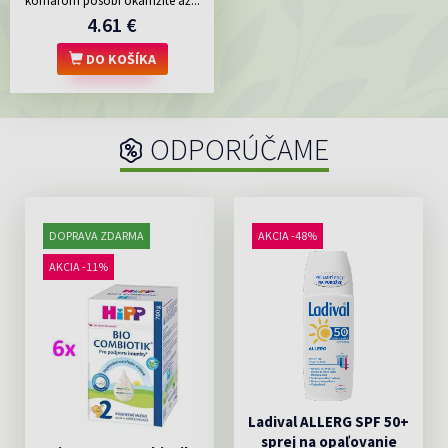
komárom pôsobí okamžite až...
4.61 €
DO KOŠÍKA
ODPORÚČAME
DOPRAVA ZDARMA
AKCIA -48%
AKCIA -11%
Ladival ALLERG SPF 50+
sprej na opaľovanie