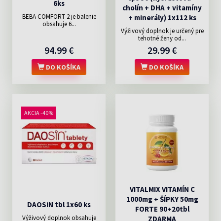
6ks
cholín + DHA + vitamíny
BEBA COMFORT 2 je balenie
+ minerály) 1x112 ks
obsahuje 6...
Výživový doplnok je určený pre
tehotné ženy od...
94.99 €
29.99 €
DO KOŠÍKA
DO KOŠÍKA
AKCIA -40%
VITALMIX VITAMÍN C
1000mg + ŠÍPKY 50mg
DAOSiN tbl 1x60 ks
FORTE 90+20tbl
Výživový doplnok obsahuje
ZDARMA