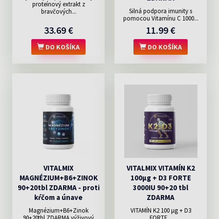
proteínový extrakt z
Silná podpora imunity s
bravčových...
pomocou Vitamínu C 1000...
33.69 €
11.99 €
DO KOŠÍKA
DO KOŠÍKA
VITALMIX
VITALMIX VITAMÍN K2
MAGNÉZIUM+B6+ZINOK
100µg + D3 FORTE
90+20tbl ZDARMA - proti
3000IU 90+20 tbl
kŕčom a únave
ZDARMA
Magnézium+B6+Zinok
VITAMÍN K2 100 μg + D3
90+20tbl ZDARMA výživový
FORTE...