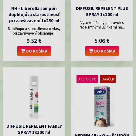
NH - Liberella šampón
DIFFUSIL REPELENT PLUS
doplňujúca starostlivosť
SPRAY 1x100 ml
pri zavšivavení 1x250 ml
Vysoko účinný prípravok s
repelentnými účinkami na...
Doplňujúca starostlivosť o vlasy
pri zavšivavení obsahuje...
9.52 €
5.06 €
DO KOŠÍKA
DO KOŠÍKA
AKCIA -69%
DARČEK
DIFFUSIL REPELENT FAMILY
SPRAY 1x100 ml
HEDRIN All in One ŠAMPÓN