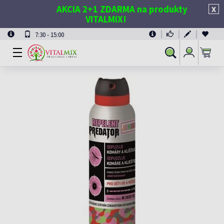
AKCIA 2+1 ZDARMA na produkty
X
VITALMIX!
7:30 - 15:00
Prihlásiť
Vyhľadávanie
sa