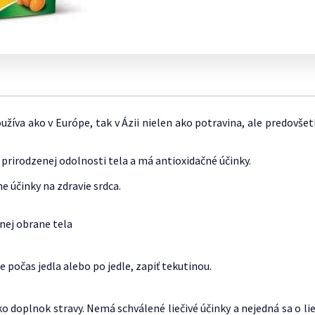
ENERGIA A
DOPLNKY STRAVY
viac »
PEČEŇ
VÁ
VITALITA
PROTI AKNÉ A MASTNEJ
V AKCII
INZ
A
VITAMÍNY PRED A
POTREBY PRE
 VLASY
PO OPAĽOVANÍ
POKOŽKE
SE
POČAS
BÁBÄTKO
viac »
KR
TEHOTENTSVA
DETSKÉ FĽAŠE
TE
via
IDY
FEMIOZEN
CHOLESTEROL
CUMLÍKY A HRYZÁTKA
HEMOROIDY
PR
VANIE VLASOV
PŔ
FEMIBION
KA
DETSKÉ VLHČENÉ UTIERKY
NINY
OD
INOFOLIC
IKA
ODSÁVAČKY HLIENOV
, HNAČKA
TE
LEJDYVITA
NY
oužíva ako v Európe, tak v Ázii nielen ako potravina, ale predovše
PR
k prirodzenej odolnosti tela a má antioxidačné účinky.
e účinky na zdravie srdca.
nej obrane tela
e počas jedla alebo po jedle, zapiť tekutinou.
 doplnok stravy. Nemá schválené liečivé účinky a nejedná sa o liek