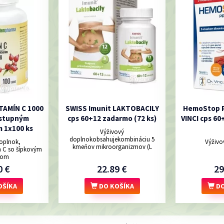
TAMÍN C 1000
SWISS Imunit LAKTOBACILY
HemoStop P
ostupným
cps 60+12 zadarmo (72 ks)
VINCI cps 60
 1x100 ks
Výživový
doplnokobsahujekombináciu 5
oplnok,
Výživo
kmeňov mikroorganizmov (L
n C so šípkovým
tom
0 €
22.89 €
29
OŠÍKA
DO KOŠÍKA
DO