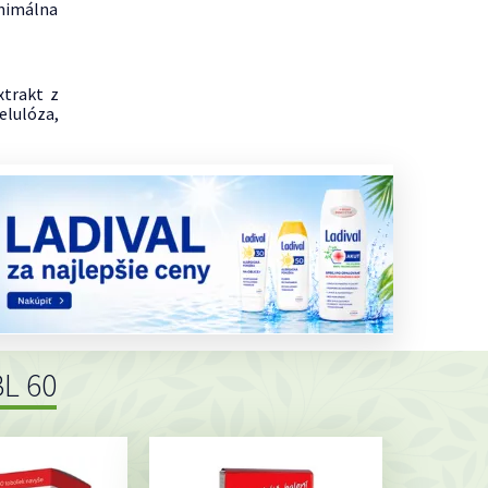
nimálna
xtrakt z
lulóza,
L 60