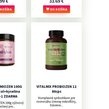
99 €
33.69 €
KOŠÍKA
DO KOŠÍKA
EMIOZEN 100G
VITALMIX PROBIOZEN 12
tol+kyselina
60cps
1+1 ZDARMA
Komplexné synbiotikum pre
rovnováhu črevnej mikroflóry,
ZEN 100g výživový
trávenie...
rčený pre...