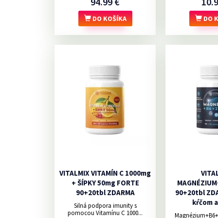
94.99 €
10.
DO KOŠÍKA
DO K
VITALMIX VITAMÍN C 1000mg
VITA
+ ŠÍPKY 50mg FORTE
MAGNÉZIUM
90+20tbl ZDARMA
90+20tbl ZDA
kŕčom a
Silná podpora imunity s
pomocou Vitamínu C 1000...
Magnézium+B6+Z