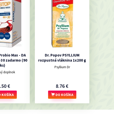
robio Max - DA
Dr. Popov PSYLLIUM
+30 zadarmo (90
rozpustná vláknina 1x200 g
ks)
Psyllium Dr
vý doplnok
.50 €
8.76 €
 KOŠÍKA
DO KOŠÍKA