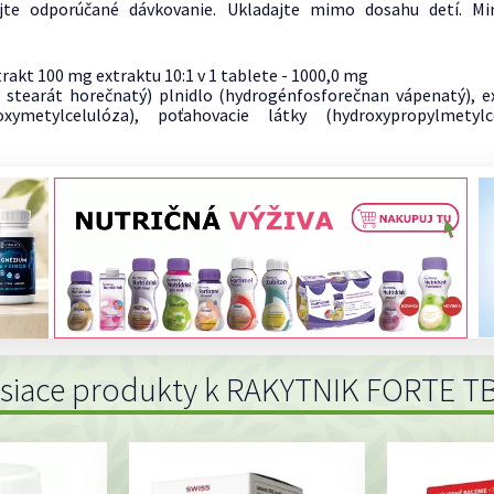
ujte odporúčané dávkovanie. Ukladajte mimo dosahu detí. Mi
akt 100 mg extraktu 10:1 v 1 tablete - 1000,0 mg
, stearát horečnatý) plnidlo (hydrogénfosforečnan vápenatý), e
oxymetylcelulóza), poťahovacie látky (hydroxypropylmetylce
isiace produkty k RAKYTNIK FORTE TB