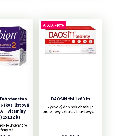
AKCIA -40%
 Tehotenstvo
DAOSiN tbl 1x60 ks
56 (kys. listová
Výživový doplnok obsahuje
HA + vitamíny +
proteínový extrakt z bravčových...
) 1x112 ks
ok je určený pre
ženy od...