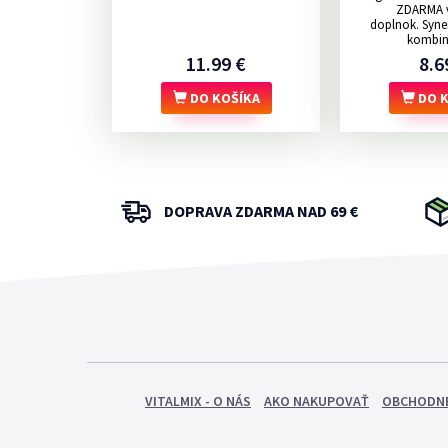
ZDARMA v
doplnok. Syne
kombiná
11.99 €
8.6
DO KOŠÍKA
DO K
DOPRAVA ZDARMA NAD 69 €
VITALMIX - O NÁS
AKO NAKUPOVAŤ
OBCHODNÉ