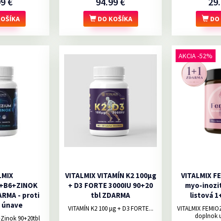
99 €
94.99 €
29.
OŠÍKA
DO KOŠÍKA
DO 
AKCIA -52%
LMIX
VITALMIX VITAMÍN K2 100µg
VITALMIX F
+B6+ZINOK
+ D3 FORTE 3000IU 90+20
myo-inozi
RMA - proti
tbl ZDARMA
listová 
 únave
VITAMÍN K2 100 μg + D3 FORTE...
VITALMIX FEMIO
doplnok u
inok 90+20tbl