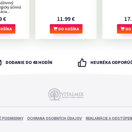
ýživový
rgicky účinná
cia...
9 €
11.99 €
17.
OŠÍKA
DO KOŠÍKA
DO 
DODANIE DO 48 HODÍN
HEURÉKA ODPORÚ
 PODMIENKY
OCHRANA OSOBNÝCH ÚDAJOV
REKLAMÁCIE A ODSTÚPEN