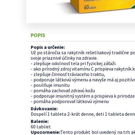
PROBIOTIKÁ
TRÁVENIE
viac »
HYDRATÁCIA
LUPINY
ŠPÁRADLÁ
SUCHÁ A ATOPICKÁ
DETSKÉ DOPLNKY
DETSKÁ HYGIEN
CHLADNÉ RUKY A NOHY
MASTNÉ
ŽUVAČKY
POKOŽKA
REHABILITÁCIA
STRAVY
A KOZMETIKA
viac »
STRES
VRÁSKY
VITAMÍNY PRE DETI
PREBAĽOVANIE
EUCERIN
STRIE, JAZVY
VŠI, HN
LAKTOBACILY PRE DETI
POTENCIA A
NÁDCHA, HYGIENA NOSA
SRDCE, CIEVY
SUCHÁ POKOŽKA
VYPADÁ
HYALURON FILLER PROTI
POPIS
PROSTATA
DETSKÁ IMUNITA
DETSKÁ TELOVÁ KOZMETI
SUCHÉ A POPRASKANÉ PERY
ZAPARE
VRÁSKAM
MULTIVITAMÍNY PRE DETI
DETSKÁ VLASOVÁ KOZMET
SUCHÉ A UNAVENÉ OČI
ZÁPCHA
ŠPECIÁLNE
INDOL
Popis a určenie:
PRÍSADY DO KÚPEĽA, PE
DOPLNKY STRAVY
TEHOTENSKÉ TESTY
ŽLČNÍK
Už po stáročia sa rakytník rešetliakový tradične p
PRE DETI
TRÁVENIE
svoje priaznivé účinky na zdravie.
ALOE VERA
DETSKÉ MYDLÁ, GELY,
- zlepšuje odolnosť tela pri fyzickej záťaži.
ÚNAVA A VYČERPANIE
ČISTIACE VODY
OMEGA 3
- ako prírodný zdroj vitamínu C prispieva rakytník 
ÚSTNA DUTINA A HRDLO
CHLORELLA
- zlepšuje činnosť tráviaceho traktu,
ÚZKOSŤ, NAPÄTIE, STRACH
LACTOBACILY
- podporuje látkovú výmenu a navyše má aj pozitívn
VLASY BEZ LESKU
KYSELINA LISTOVÁ
- posilňuje imunitu
VLASY SUCHÉ A POŠKODENÉ
GINKGO BILOBA
- pomáha zachovať zdravú kožu
- podporuje imunitný systém a prispieva k prirodze
BRUSNICE
- pomáha podporovať látkovú výmenu
KOENZÝM Q10
Dávkovanie:
viac »
Dospelí 1 tableta 2-krát denne, deti 1 tableta denn
Balenie:
60 tabliet
Upozornenie:
Tento produkt bol uvedený na trh ako