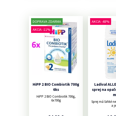
DOPRAVA ZDARMA
AKCIA -48%
AKCIA -11%
HiPP 2 BIO Combiotik 700g
Ladival ALL
6ks
sprej na opaľ
m
HiPP 2 BIO Combiotik 700g,
6x700g
Sprej má ľahké n
a je