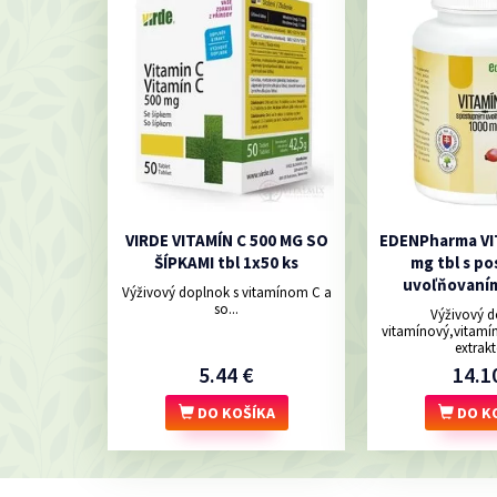
VIRDE VITAMÍN C 500 MG SO
EDENPharma VI
ŠÍPKAMI tbl 1x50 ks
mg tbl s p
uvoľňovaním
Výživový doplnok s vitamínom C a
so...
Výživový d
vitamínový,vitamí
extrak
5.44 €
14.1
DO KOŠÍKA
DO K