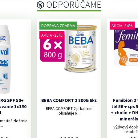
ODPORÚČAME
DOPRAVA ZDARMA
AKCIA -34%
AKCIA -25%
ERG SPF 50+
BEBA COMFORT 2 800G 6ks
Femibion 2
ovanie 1x150
tbl 56 + cps 
BEBA COMFORT 2 je balenie
l
+ cholín + D
obsahuje 6...
minerály
emastné zloženie
...
Výživový dopln
tehotné 