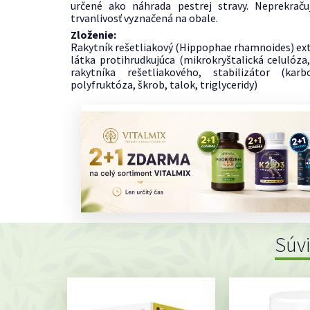
určené ako náhrada pestrej stravy. Neprekrač
trvanlivosť vyznačená na obale.
Zloženie:
Rakytník rešetliakový (Hippophae rhamnoides) extr
látka protihrudkujúca (mikrokryštalická celulóza
rakytníka rešetliakového, stabilizátor (karb
polyfruktóza, škrob, talok, triglyceridy)
Súv