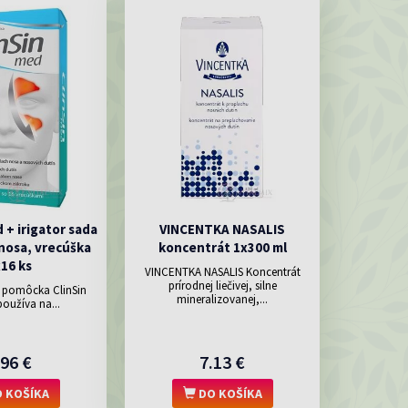
 + irigator sada
VINCENTKA NASALIS
nosa, vrecúška
koncentrát 1x300 ml
16 ks
VINCENTKA NASALIS Koncentrát
prírodnej liečivej, silne
 pomôcka ClinSin
mineralizovanej,...
oužíva na...
.96 €
7.13 €
 KOŠÍKA
DO KOŠÍKA