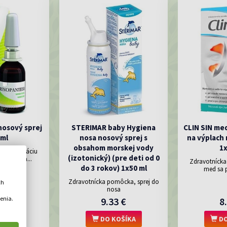
nosový sprej
STERIMAR baby Hygiena
CLIN SIN med
 ml
nosa nosový sprej s
na výplach 
obsahom morskej vody
1x
ava hydratáciu
(izotonický) (pre deti od 0
 napomáha...
Zdravotnícka
do 3 rokov) 1x50 ml
med sa p
Zdravotnícka pomôcka, sprej do
ch
nosa
enia.
 €
9.33 €
8
OŠÍKA
DO KOŠÍKA
DO