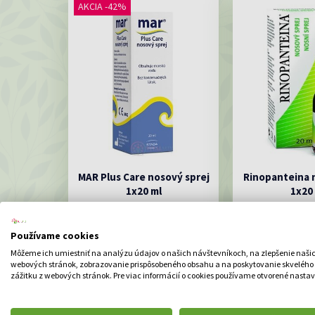
AKCIA -42%
MAR Plus Care nosový sprej
Rinopanteina 
1x20 ml
1x20
Zdravotnícka pomôcka
Zvlhčuje a udrži
sliznice nosa,
Používame cookies
Môžeme ich umiestniť na analýzu údajov o našich návštevníkoch, na zlepšenie naši
webových stránok, zobrazovanie prispôsobeného obsahu a na poskytovanie skvelého
zážitku z webových stránok. Pre viac informácií o cookies používame otvorené nastav
4.99 €
9.70
DO KOŠÍKA
DO K