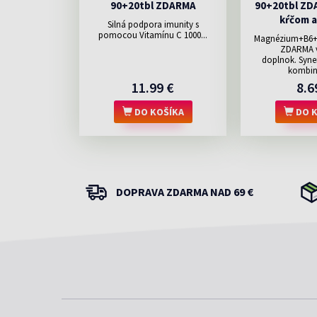
90+20tbl ZDARMA
90+20tbl ZDA
kŕčom a
Silná podpora imunity s
pomocou Vitamínu C 1000...
Magnézium+B6+Z
ZDARMA v
doplnok. Syne
kombiná
11.99 €
8.6
DO KOŠÍKA
DO K
DOPRAVA ZDARMA NAD 69 €