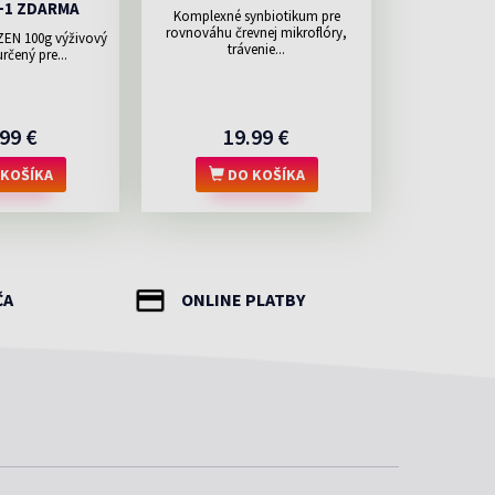
1+1 ZDARMA
Komplexné synbiotikum pre
rovnováhu črevnej mikroflóry,
ZEN 100g výživový
trávenie...
rčený pre...
99 €
19.99 €
KOŠÍKA
DO KOŠÍKA
ČA
ONLINE PLATBY