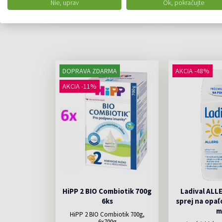
Nie, uprav
Ok, pokračujte
DOPRAVA ZDARMA
AKCIA -48%
AKCIA -11%
HiPP 2 BIO Combiotik 700g
Ladival ALL
6ks
sprej na opaľ
m
HiPP 2 BIO Combiotik 700g,
6x700g