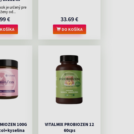
ok je určený pre
ženy od...
99 €
33.69 €
KOŠÍKA
DO KOŠÍKA
EMIOZEN 100G
VITALMIX PROBIOZEN 12
tol+kyselina
60cps