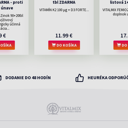
RMA - proti
tbl ZDARMA
listová 
 únave
VITAMÍN K2 100 μg + D3 FORTE...
VITALMIX FEMIO
doplnok u
inok 90+20tbl
ýživový
rgicky účinná
cia...
9 €
11.99 €
17.
OŠÍKA
DO KOŠÍKA
DO 
DODANIE DO 48 HODÍN
HEURÉKA ODPORÚ