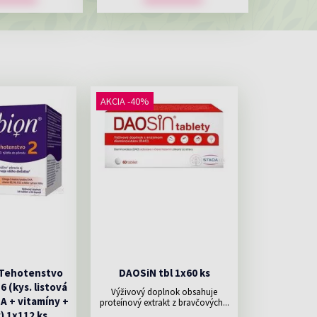
AKCIA -40%
 Tehotenstvo
DAOSiN tbl 1x60 ks
56 (kys. listová
Výživový doplnok obsahuje
HA + vitamíny +
proteínový extrakt z bravčových...
) 1x112 ks