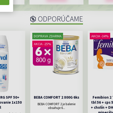
ODPORÚČAME
DOPRAVA ZDARMA
AKCIA -34%
AKCIA -25%
ERG SPF 50+
BEBA COMFORT 2 800G 6ks
Femibion 2
ovanie 1x150
tbl 56 + cps 
BEBA COMFORT 2 je balenie
l
+ cholín + D
obsahuje 6...
minerály