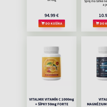
Sprej má ľahké n
a je
94.99 €
10.
DO KOŠÍKA
DO K
VITALMIX VITAMÍN C 1000mg
VITA
+ ŠÍPKY 50mg FORTE
MAGNÉZIUM