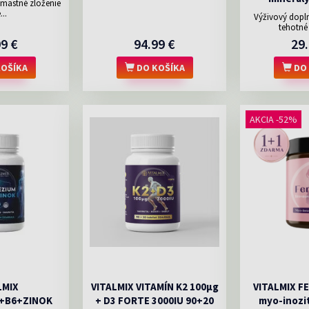
emastné zloženie
...
Výživový dopln
tehotné 
99 €
94.99 €
29.
OŠÍKA
DO KOŠÍKA
DO 
AKCIA -52%
LMIX
VITALMIX VITAMÍN K2 100µg
VITALMIX F
+B6+ZINOK
+ D3 FORTE 3000IU 90+20
myo-inozi