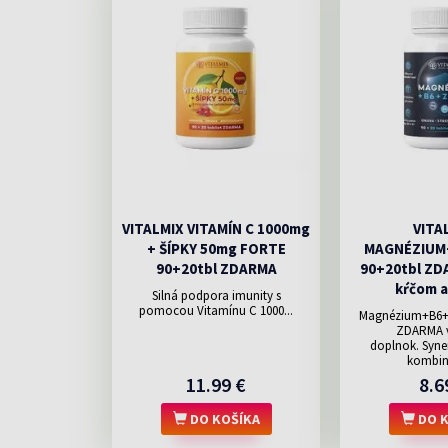
VITALMIX VITAMÍN C 1000mg
VITA
+ ŠÍPKY 50mg FORTE
MAGNÉZIUM
90+20tbl ZDARMA
90+20tbl ZDA
kŕčom a
Silná podpora imunity s
pomocou Vitamínu C 1000...
Magnézium+B6+Z
ZDARMA v
doplnok. Syne
kombiná
11.99 €
8.6
DO KOŠÍKA
DO K