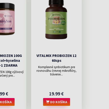
EMIOZEN 100G
VITALMIX PROBIOZEN 12
tol+kyselina
60cps
1+1 ZDARMA
Komplexné synbiotikum pre
rovnováhu črevnej mikroflóry,
ZEN 100g výživový
trávenie...
rčený pre...
99 €
19.99 €
KOŠÍKA
DO KOŠÍKA