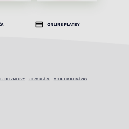
ČA
ONLINE PLATBY
IE OD ZMLUVY
FORMULÁRE
MOJE OBJEDNÁVKY