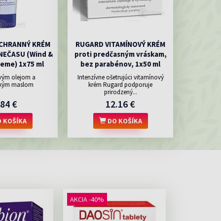
CHRANNÝ KRÉM
RUGARD VITAMÍNOVÝ KRÉM
NEČASU (Wind &
proti predčasným vráskam,
eme) 1x75 ml
bez parabénov, 1x50 ml
vým olejom a
Intenzívne ošetrujúci vitamínový
kým maslom
krém Rugard podporuje
prirodzený...
.84 €
12.16 €
 KOŠÍKA
DO KOŠÍKA
AKCIA -40%