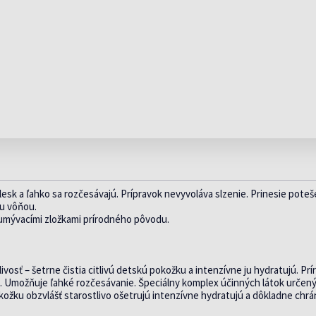
ENERGIA A
DOPLNKY STRAVY
viac »
PEČEŇ
VÁ
VITALITA
PROTI AKNÉ A MASTNEJ
V AKCII
INZ
A
VITAMÍNY PRED A
POTREBY PRE
 VLASY
PO OPAĽOVANÍ
POKOŽKE
SE
POČAS
BÁBÄTKO
viac »
KR
TEHOTENTSVA
DETSKÉ FĽAŠE
TE
via
IDY
FEMIOZEN
CHOLESTEROL
CUMLÍKY A HRYZÁTKA
HEMOROIDY
PR
VANIE VLASOV
PŔ
FEMIBION
KA
DETSKÉ VLHČENÉ UTIERKY
NINY
OD
INOFOLIC
IKA
ODSÁVAČKY HLIENOV
, HNAČKA
TE
LEJDYVITA
NY
PR
esk a ľahko sa rozčesávajú. Prípravok nevyvoláva slzenie. Prinesie poteš
ou vôňou.
 umývacími zložkami prírodného pôvodu.
sť – šetrne čistia citlivú detskú pokožku a intenzívne ju hydratujú. Pr
sk. Umožňuje ľahké rozčesávanie. Špeciálny komplex účinných látok určen
ožku obzvlášť starostlivo ošetrujú intenzívne hydratujú a dôkladne chrán