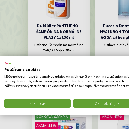
Dr. Müller PANTHENOL
Eucerin Der
ŠAMPÓN NA NORMÁLNE
HYALURON TON
VLASY 1x250 ml
VODA citlivá p
Pathenol šampón na normálne
Čistiaca pleťová
vlasy sa odporúča...
5.95 €
15.7
Používame cookies
DO KOŠÍKA
DO K
Môžeme ich umiestniť na analýzu údajov o našich návštevníkoch, na zlepšenie naši
webových stránok, zobrazovanie prispôsobeného obsahu a na poskytovanie skvelého
zážitku z webových stránok. Pre viac informácií o cookies používame otvorené nastav
Nie, uprav
Ok, pokračujte
DOPRAVA ZDARMA
AKCIA -48%
AKCIA -11%