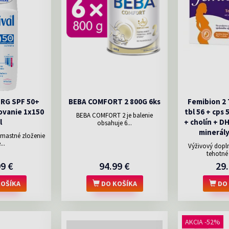
ERG SPF 50+
BEBA COMFORT 2 800G 6ks
Femibion 2
ovanie 1x150
tbl 56 + cps 
BEBA COMFORT 2 je balenie
l
+ cholín + D
obsahuje 6...
minerály
emastné zloženie
...
Výživový dopln
tehotné 
99 €
94.99 €
29.
OŠÍKA
DO KOŠÍKA
DO 
AKCIA -52%