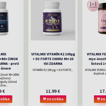
LMIX
VITALMIX VITAMÍN K2 100µg
VITALMIX F
+B6+ZINOK
+ D3 FORTE 3000IU 90+20
myo-inozi
RMA - proti
tbl ZDARMA
listová 
 únave
VITAMÍN K2 100 μg + D3 FORTE...
VITALMIX FEMIO
doplnok u
inok 90+20tbl
ýživový
rgicky účinná
cia...
9 €
11.99 €
17.
OŠÍKA
DO KOŠÍKA
DO 