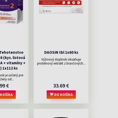
 Tehotenstvo
DAOSiN tbl 1x60 ks
56 (kys. listová
Výživový doplnok obsahuje
HA + vitamíny +
proteínový extrakt z bravčových...
) 1x112 ks
ok je určený pre
ženy od...
99 €
33.69 €
KOŠÍKA
DO KOŠÍKA