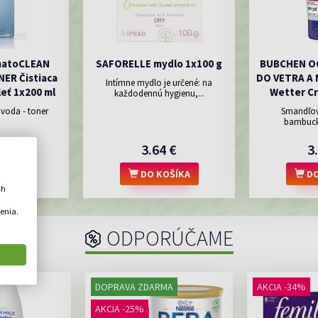
matoCLEAN
SAFORELLE mydlo 1x100 g
BUBCHEN O
ER Čistiaca
DO VETRA A 
Intímne mydlo je určené: na
leť 1x200 ml
Wetter Cr
každodennú hygienu,...
 voda - toner
Smandľo
bambuc
1 €
3.64 €
3
OŠÍKA
DO KOŠÍKA
DO
ch
enia.
ODPORÚČAME
DOPRAVA ZDARMA
AKCIA -34%
AKCIA -25%