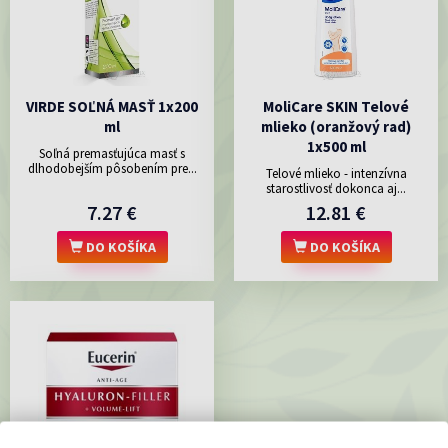
VIRDE SOĽNÁ MASŤ 1x200
MoliCare SKIN Telové
ml
mlieko (oranžový rad)
1x500 ml
Soľná premasťujúca masť s
dlhodobejším pôsobením pre...
Telové mlieko - intenzívna
starostlivosť dokonca aj...
7.27 €
12.81 €
DO KOŠÍKA
DO KOŠÍKA