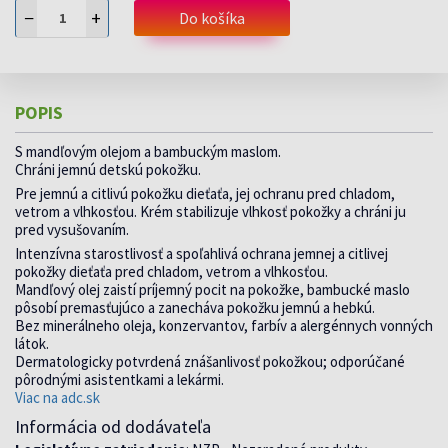
−
+
Do košíka
POPIS
S mandľovým olejom a bambuckým maslom.
Chráni jemnú detskú pokožku.
Pre jemnú a citlivú pokožku dieťaťa, jej ochranu pred chladom,
vetrom a vlhkosťou. Krém stabilizuje vlhkosť pokožky a chráni ju
pred vysušovaním.
Intenzívna starostlivosť a spoľahlivá ochrana jemnej a citlivej
pokožky dieťaťa pred chladom, vetrom a vlhkosťou.
Mandľový olej zaistí príjemný pocit na pokožke, bambucké maslo
pôsobí premasťujúco a zanecháva pokožku jemnú a hebkú.
Bez minerálneho oleja, konzervantov, farbív a alergénnych vonných
látok.
Dermatologicky potvrdená znášanlivosť pokožkou; odporúčané
pôrodnými asistentkami a lekármi.
Viac na adc.sk
Informácia od dodávateľa