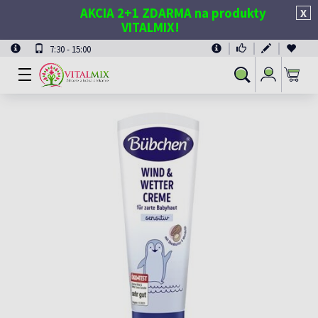
AKCIA 2+1 ZDARMA na produkty
X
VITALMIX!
7:30 - 15:00
Prihlásiť
Vyhľadávanie
sa