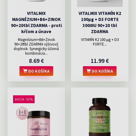
VITALMIX
VITALMIX VITAMÍN K2
MAGNÉZIUM+B6+ZINOK
100µg + D3 FORTE
90+20tbl ZDARMA - proti
3000IU 90+20 tbl
kŕčom a únave
ZDARMA
Magnézium+B6+Zinok
VITAMÍN K2 100 μg + D3
90+20tbl ZDARMA výživový
FORTE...
doplnok. Synergicky účinná
kombinácia...
8.69 €
11.99 €
DO KOŠÍKA
DO KOŠÍKA
AKCIA -52%