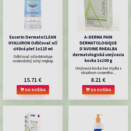
Eucerin DermatoCLEAN
A-DERMA PAIN
HYALURON Odličovač očí
DERMATOLOGIQUE
citlivá pleť 1x125 ml
D’AVOINE RHEALBA
dermatologická umývacia
Odličovač očíodstraňuje
kocka 1x100 g
vodeodolný očný mejkap
Umývacia kocka bez mydla s
obsahom ovseného...
15.71 €
8.21 €
DO KOŠÍKA
DO KOŠÍKA