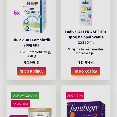
Ladival ALLERG SPF 50+
sprej na opaľovanie
HiPP 2 BIO Combiotik
1x150 ml
700g 6ks
Sprej má ľahké nemastné
HiPP 2 BIO Combiotik 700g,
zloženie a je...
6x700g
94.99 €
10.99 €
DO KOŠÍKA
DO KOŠÍKA
DOPRAVA ZDARMA
AKCIA -34%
AKCIA -25%