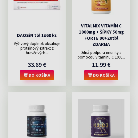
VITALMIX VITAMÍN C
1000mg + ŠÍPKY 50mg
DAOSiN tbl 1x60 ks
FORTE 90+20tbl
Výživový doplnok obsahuje
ZDARMA
proteínový extrakt z
Silná podpora imunity s
bravčových...
pomocou Vitamínu C 1000...
33.69 €
11.99 €
DO KOŠÍKA
DO KOŠÍKA