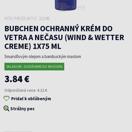
KÓD PRODUKTU : 22248
BUBCHEN OCHRANNÝ KRÉM DO
VETRA A NEČASU (WIND & WETTER
CREME) 1X75 ML
Smandľovým olejom a bambuckým maslom
SKLADOM - DODÁVAME DO 48 HODÍN
3.84 €
Odporúčaná cena: 4.22 €
Pridať k obľúbeným
Strážny pes