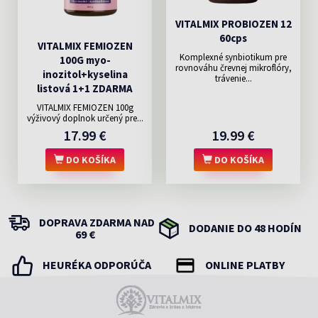
VITALMIX PROBIOZEN 12
60cps
VITALMIX FEMIOZEN
Komplexné synbiotikum pre
100G myo-
rovnováhu črevnej mikroflóry,
inozitol+kyselina
trávenie...
listová 1+1 ZDARMA
VITALMIX FEMIOZEN 100g
výživový doplnok určený pre...
17.99 €
19.99 €
DO KOŠÍKA
DO KOŠÍKA
DOPRAVA ZDARMA NAD
DODANIE DO 48 HODÍN
69 €
HEURÉKA ODPORÚČA
ONLINE PLATBY