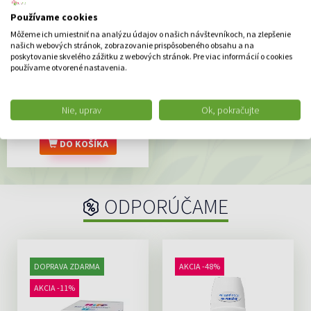
Používame cookies
Eucerin HYALURON-
Môžeme ich umiestniť na analýzu údajov o našich návštevníkoch, na zlepšenie
FIL.+VOLUME-LIFT Denný
našich webových stránok, zobrazovanie prispôsobeného obsahu a na
poskytovanie skvelého zážitku z webových stránok. Pre viac informácií o cookies
krém Anti-Age, pre suchú
používame otvorené nastavenia.
pleť 1x50 ml
Remodelačný denný krém
Volume-Filler pre suchú pleť...
Nie, uprav
Ok, pokračujte
41.84 €
DO KOŠÍKA
ODPORÚČAME
DOPRAVA ZDARMA
AKCIA -48%
AKCIA -11%