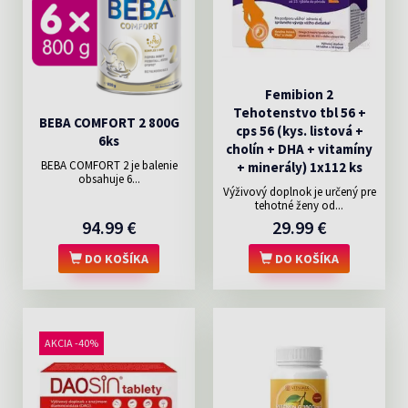
Femibion 2
Tehotenstvo tbl 56 +
BEBA COMFORT 2 800G
cps 56 (kys. listová +
6ks
cholín + DHA + vitamíny
BEBA COMFORT 2 je balenie
+ minerály) 1x112 ks
obsahuje 6...
Výživový doplnok je určený pre
tehotné ženy od...
94.99 €
29.99 €
DO KOŠÍKA
DO KOŠÍKA
AKCIA -40%