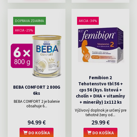
DOPRAVA ZDARMA
AKCIA -34%
AKCIA -25%
Femibion 2
Tehotenstvo tbl 56 +
BEBA COMFORT 2 800G
cps 56 (kys. listová +
6ks
cholín + DHA + vitamíny
BEBA COMFORT 2 je balenie
+ minerály) 1x112 ks
obsahuje 6...
Výživový doplnok je určený pre
tehotné ženy od...
94.99 €
29.99 €
DO KOŠÍKA
DO KOŠÍKA