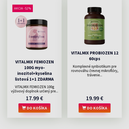
AKCIA -52%
VITALMIX PROBIOZEN 12
60cps
VITALMIX FEMIOZEN
Komplexné synbiotikum pre
100G myo-
rovnováhu črevnej mikroflóry,
inozitol+kyselina
trávenie...
listová 1+1 ZDARMA
VITALMIX FEMIOZEN 100g
výživový doplnok určený pre...
17.99 €
19.99 €
DO KOŠÍKA
DO KOŠÍKA