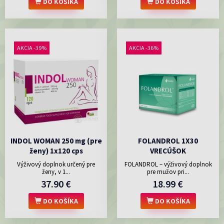
DO KOŠÍKA
DO KOŠÍKA
AKCIA -39%
AKCIA -36%
INDOL WOMAN 250 mg (pre
FOLANDROL 1X30
ženy) 1x120 cps
VRECÚŠOK
Výživový doplnok určený pre
FOLANDROL – výživový doplnok
ženy, v 1...
pre mužov pri...
37.90 €
18.99 €
DO KOŠÍKA
DO KOŠÍKA