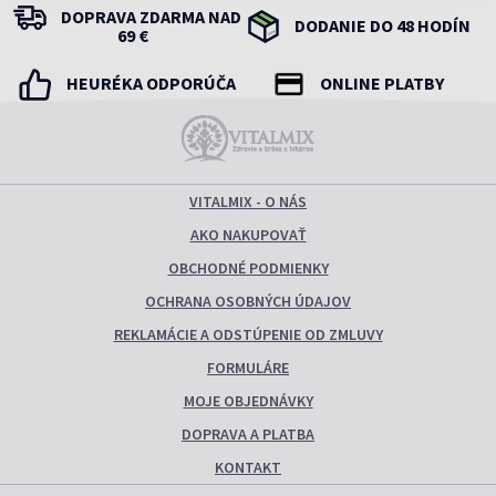
DOPRAVA ZDARMA NAD
DODANIE DO 48 HODÍN
69 €
HEURÉKA ODPORÚČA
ONLINE PLATBY
VITALMIX - O NÁS
AKO NAKUPOVAŤ
OBCHODNÉ PODMIENKY
OCHRANA OSOBNÝCH ÚDAJOV
REKLAMÁCIE A ODSTÚPENIE OD ZMLUVY
FORMULÁRE
MOJE OBJEDNÁVKY
DOPRAVA A PLATBA
KONTAKT