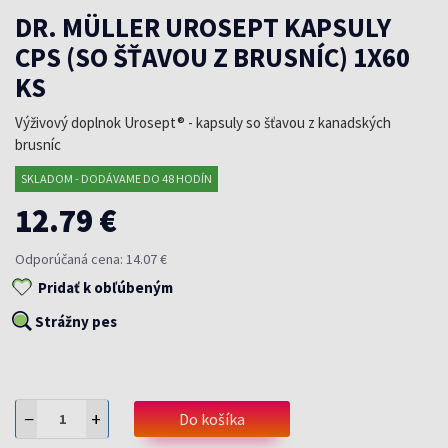
DR. MÜLLER UROSEPT KAPSULY
CPS (SO ŠŤAVOU Z BRUSNÍC) 1X60
KS
Výživový doplnok Urosept® - kapsuly so šťavou z kanadských
brusníc
SKLADOM - DODÁVAME DO 48 HODÍN
12.79 €
Odporúčaná cena: 14.07 €
Pridať k obľúbeným
Strážny pes
−
+
Do košíka