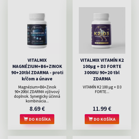
VITALMIX
VITALMIX VITAMÍN K2
MAGNÉZIUM+B6+ZINOK
100µg + D3 FORTE
90+20tbl ZDARMA - proti
3000IU 90+20 tbl
kŕčom a únave
ZDARMA
Magnézium+B6+Zinok
VITAMÍN K2 100 μg + D3
90+20tbl ZDARMA výživový
FORTE...
doplnok. Synergicky účinná
kombinácia...
8.69 €
11.99 €
DO KOŠÍKA
DO KOŠÍKA