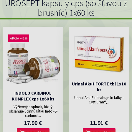
UROSEPT kapsuly cps (so šťavou z
brusníc) 1x60 ks
AKCIA -41%
Urinal Akut FORTE tbl 1x10
ks
INDOL 3 CARBINOL
Urinal Akut® obsahuje tri látky -
KOMPLEX cps 1x60 ks
CystiCran®,...
Výživový doplnok, ktorý
obsahuje účinnú látku Indol-3-
carbinol...
17.90 €
11.91 €