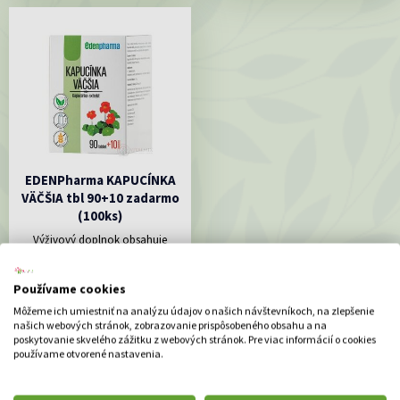
EDENPharma KAPUCÍNKA
VÄČŠIA tbl 90+10 zadarmo
(100ks)
Výživový doplnok obsahuje
mikronizovaný extrakt rastliny
Kapucínka...
11.47 €
Používame cookies
Môžeme ich umiestniť na analýzu údajov o našich návštevníkoch, na zlepšenie
DO KOŠÍKA
našich webových stránok, zobrazovanie prispôsobeného obsahu a na
poskytovanie skvelého zážitku z webových stránok. Pre viac informácií o cookies
používame otvorené nastavenia.
ODPORÚČAME