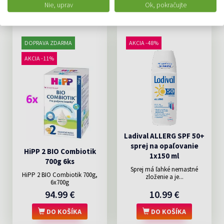
Nie, uprav
Ok, pokračujte
DOPRAVA ZDARMA
AKCIA -48%
AKCIA -11%
Ladival ALLERG SPF 50+
sprej na opaľovanie
HiPP 2 BIO Combiotik
1x150 ml
700g 6ks
Sprej má ľahké nemastné
HiPP 2 BIO Combiotik 700g,
zloženie a je...
6x700g
94.99 €
10.99 €
DO KOŠÍKA
DO KOŠÍKA