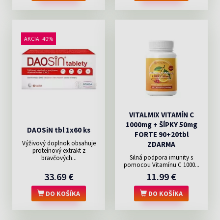
AKCIA -40%
VITALMIX VITAMÍN C
1000mg + ŠÍPKY 50mg
DAOSiN tbl 1x60 ks
FORTE 90+20tbl
Výživový doplnok obsahuje
ZDARMA
proteínový extrakt z
Silná podpora imunity s
bravčových...
pomocou Vitamínu C 1000...
33.69 €
11.99 €
DO KOŠÍKA
DO KOŠÍKA