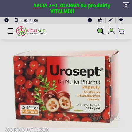
AKCIA 2+1 ZDARMA na produkty
X
VITALMIX!
7:30 - 15:00
Prihlásiť
Vyhľadávanie
sa
KÓD PRODUKTU : 25180