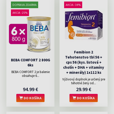
DOPRAVA ZDARMA
AKCIA -34%
AKCIA -25%
Femibion 2
Tehotenstvo tbl 56 +
BEBA COMFORT 2 800G
cps 56 (kys. listová +
6ks
cholín + DHA + vitamíny
BEBA COMFORT 2 je balenie
+ minerály) 1x112 ks
obsahuje 6...
Výživový doplnok je určený pre
tehotné ženy od...
94.99 €
29.99 €
DO KOŠÍKA
DO KOŠÍKA