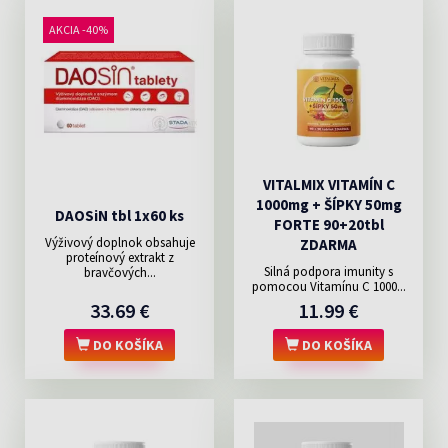
AKCIA -40%
VITALMIX VITAMÍN C
1000mg + ŠÍPKY 50mg
DAOSiN tbl 1x60 ks
FORTE 90+20tbl
Výživový doplnok obsahuje
ZDARMA
proteínový extrakt z
Silná podpora imunity s
bravčových...
pomocou Vitamínu C 1000...
33.69 €
11.99 €
DO KOŠÍKA
DO KOŠÍKA