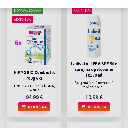
DOPRAVA ZDARMA
AKCIA -48%
AKCIA -11%
Ladival ALLERG SPF 50+
sprej na opaľovanie
HiPP 2 BIO Combiotik
1x150 ml
700g 6ks
Sprej má ľahké nemastné
HiPP 2 BIO Combiotik 700g,
zloženie a je...
6x700g
94.99 €
10.99 €
DO KOŠÍKA
DO KOŠÍKA