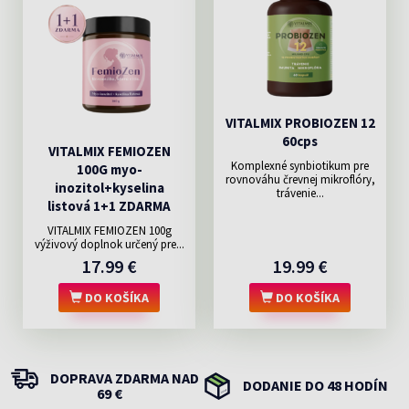
VITALMIX PROBIOZEN 12
60cps
VITALMIX FEMIOZEN
Komplexné synbiotikum pre
100G myo-
rovnováhu črevnej mikroflóry,
inozitol+kyselina
trávenie...
listová 1+1 ZDARMA
VITALMIX FEMIOZEN 100g
výživový doplnok určený pre...
17.99 €
19.99 €
DO KOŠÍKA
DO KOŠÍKA
DOPRAVA ZDARMA NAD
DODANIE DO 48 HODÍN
69 €