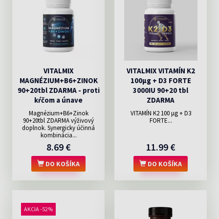
VITALMIX
VITALMIX VITAMÍN K2
MAGNÉZIUM+B6+ZINOK
100µg + D3 FORTE
90+20tbl ZDARMA - proti
3000IU 90+20 tbl
kŕčom a únave
ZDARMA
Magnézium+B6+Zinok
VITAMÍN K2 100 μg + D3
90+20tbl ZDARMA výživový
FORTE...
doplnok. Synergicky účinná
kombinácia...
8.69 €
11.99 €
DO KOŠÍKA
DO KOŠÍKA
AKCIA -52%