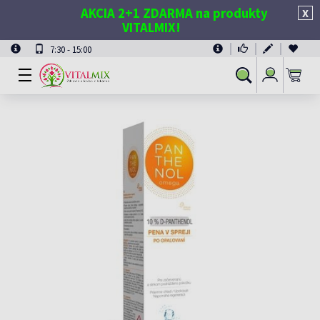
AKCIA 2+1 ZDARMA na produkty
X
VITALMIX!
7:30 - 15:00
Prihlásiť
Vyhľadávanie
sa