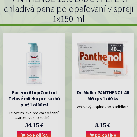
chladivá pena po opaľovaní v spreji
1x150 ml
Eucerin AtopiControl
Dr. Müller PANTHENOL 40
Telové mlieko pre suchú
MG cps 1x60 ks
pleť 1x400 ml
Výživový doplnok so sladidlom
Telové mlieko pre každodennú
starostlivosť o suchú,...
34.15 €
8.15 €
DO KOŠÍKA
DO KOŠÍKA