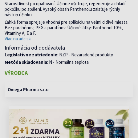
Starostlivosť po opaľovaní. Účinne ošetruje, regeneruje a chladí
pokožku po spálení. Vysoký obsah Panthenolu zaisťuje rýchly
nástup účinku.
Ľahká forma spreja je vhodná pre aplikáciu na veľmi citlivé miesta.
Bez parabénov, PEG a parafínov. Účinné látky: Panthenol 10%,
Vitamíny A, E a F.
Viac na adc.sk
Informácia od dodávateľa
Legislatívne zatriedenie
: NZP - Nezaradené produkty
Metóda skladovania
: N - Normálna teplota
VÝROBCA
Omega Pharma s.r.o