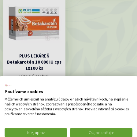
PLUS LEKÁREŇ
Betakarotén 10 000 IU cps
1x100 ks
Výživový doplnok
8.05 €
Používame cookies
DO KOŠÍKA
Môžeme ich umiestniť na analýzu údajov o našich návštevníkoch, na zlepšenie
našich webových stránok, zobrazovanie prispôsobeného obsahu a na
poskytovanie skvelého zážitku z webových stránok. Pre viac informácií o cookies
používame otvorené nastavenia.
ODPORÚČAME
Nie, uprav
Ok, pokračujte