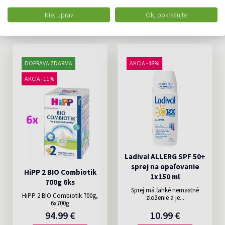
ODPORÚČAME
Nie, uprav
Ok, pokračujte
DOPRAVA ZDARMA
AKCIA -48%
AKCIA -11%
Ladival ALLERG SPF 50+
sprej na opaľovanie
HiPP 2 BIO Combiotik
1x150 ml
700g 6ks
Sprej má ľahké nemastné
HiPP 2 BIO Combiotik 700g,
zloženie a je...
6x700g
94.99 €
10.99 €