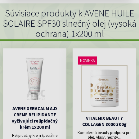
Súvisiace produkty k AVENE HUILE
SOLAIRE SPF30 slnečný olej (vysoká
ochrana) 1x200 ml
NOVINKA
AVENE XERACALM A.D
CREME RELIPIDANTE
VITALMIX BEAUTY
vyživujúci relipidačný
COLLAGEN 8000 300g
krém 1x200 ml
Komplexná beauty podpora pre
Relipidačný krém špeciálne
pleť, vlasy, nechty...