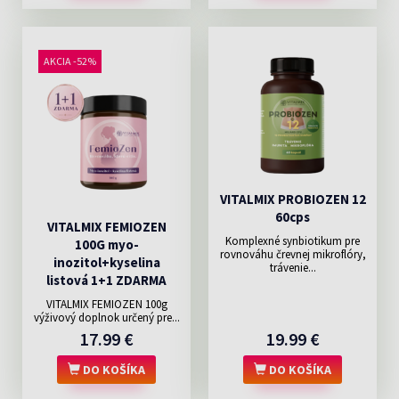
AKCIA -52%
VITALMIX PROBIOZEN 12
60cps
VITALMIX FEMIOZEN
Komplexné synbiotikum pre
100G myo-
rovnováhu črevnej mikroflóry,
inozitol+kyselina
trávenie...
listová 1+1 ZDARMA
VITALMIX FEMIOZEN 100g
výživový doplnok určený pre...
17.99 €
19.99 €
DO KOŠÍKA
DO KOŠÍKA