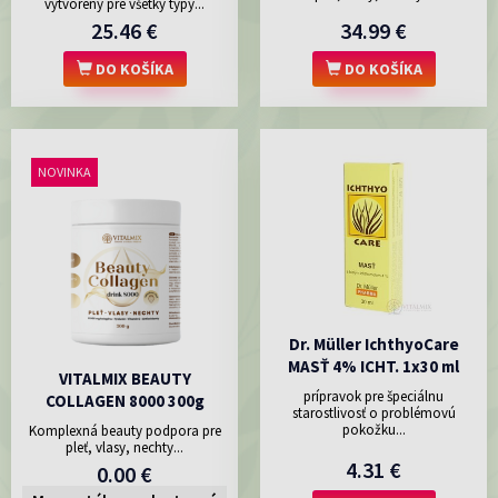
vytvorený pre všetky typy...
25.46 €
34.99 €
DO KOŠÍKA
DO KOŠÍKA
NOVINKA
Dr. Müller IchthyoCare
MASŤ 4% ICHT. 1x30 ml
VITALMIX BEAUTY
prípravok pre špeciálnu
COLLAGEN 8000 300g
starostlivosť o problémovú
pokožku...
Komplexná beauty podpora pre
pleť, vlasy, nechty...
4.31 €
0.00 €