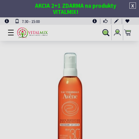
AKCIA 2+1 ZDARMA na produkty
X
VITALMIX!
7:30 - 15:00
Prihlásiť
Vyhľadávanie
sa