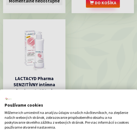
Momentálne nedostupné
DO KOŠÍKA
LACTACYD Pharma
SENZITÍVNY intímna
hygiena 1x250 ml
Lactacyd Pharma Senzitívny:
určený pre každodennú intímnu...
Používame cookies
10.98 €
Môžeme ich umiestniť na analýzu údajov o našich návštevníkoch, na zlepšenie
našich webových stránok, zobrazovanie prispôsobeného obsahu a na
DO KOŠÍKA
poskytovanie skvelého zážitku z webových stránok. Pre viac informácií o cookies
používame otvorené nastavenia.