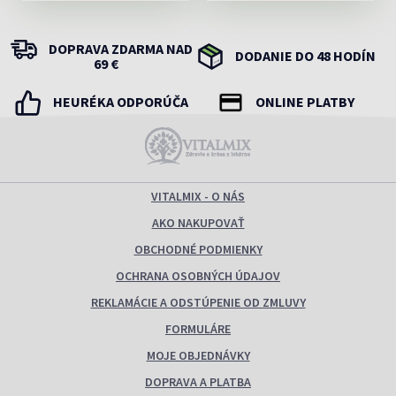
DOPRAVA ZDARMA NAD
DODANIE DO 48 HODÍN
69 €
HEURÉKA ODPORÚČA
ONLINE PLATBY
VITALMIX - O NÁS
AKO NAKUPOVAŤ
OBCHODNÉ PODMIENKY
OCHRANA OSOBNÝCH ÚDAJOV
REKLAMÁCIE A ODSTÚPENIE OD ZMLUVY
FORMULÁRE
MOJE OBJEDNÁVKY
DOPRAVA A PLATBA