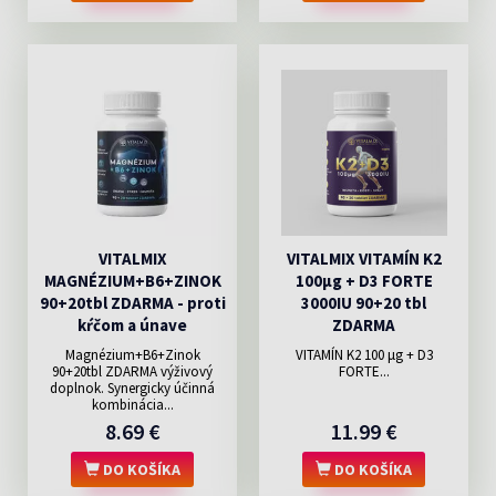
VITALMIX
VITALMIX VITAMÍN K2
MAGNÉZIUM+B6+ZINOK
100µg + D3 FORTE
90+20tbl ZDARMA - proti
3000IU 90+20 tbl
kŕčom a únave
ZDARMA
Magnézium+B6+Zinok
VITAMÍN K2 100 μg + D3
90+20tbl ZDARMA výživový
FORTE...
doplnok. Synergicky účinná
kombinácia...
8.69 €
11.99 €
DO KOŠÍKA
DO KOŠÍKA