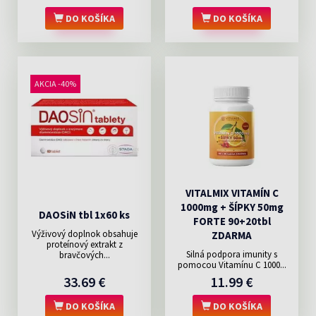
DO KOŠÍKA
DO KOŠÍKA
AKCIA -40%
VITALMIX VITAMÍN C
1000mg + ŠÍPKY 50mg
DAOSiN tbl 1x60 ks
FORTE 90+20tbl
Výživový doplnok obsahuje
ZDARMA
proteínový extrakt z
Silná podpora imunity s
bravčových...
pomocou Vitamínu C 1000...
33.69 €
11.99 €
DO KOŠÍKA
DO KOŠÍKA