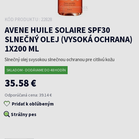
KÓD PRODUKTU : 22828
AVENE HUILE SOLAIRE SPF30
SLNEČNÝ OLEJ (VYSOKÁ OCHRANA)
1X200 ML
Slnečný olej svysokou slnečnou ochranou pre citlivú kožu
SKLADOM - DODÁVAME DO 48 HODÍN
35.58 €
Odporúčaná cena: 39.14 €
Pridať k obľúbeným
Strážny pes