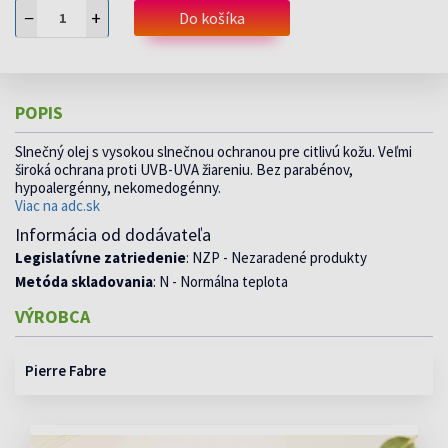
−
+
Do košíka
POPIS
Slnečný olej s vysokou slnečnou ochranou pre citlivú kožu. Veľmi
široká ochrana proti UVB-UVA žiareniu. Bez parabénov,
hypoalergénny, nekomedogénny.
Viac na adc.sk
Informácia od dodávateľa
Legislatívne zatriedenie
: NZP - Nezaradené produkty
Metóda skladovania
: N - Normálna teplota
VÝROBCA
Pierre Fabre