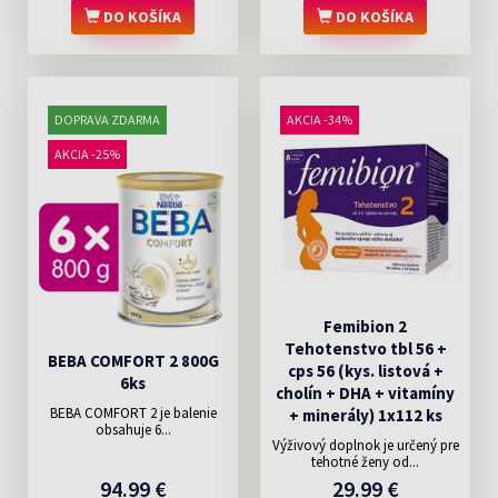
DO KOŠÍKA
DO KOŠÍKA
DOPRAVA ZDARMA
AKCIA -34%
AKCIA -25%
Femibion 2
Tehotenstvo tbl 56 +
BEBA COMFORT 2 800G
cps 56 (kys. listová +
6ks
cholín + DHA + vitamíny
BEBA COMFORT 2 je balenie
+ minerály) 1x112 ks
obsahuje 6...
Výživový doplnok je určený pre
tehotné ženy od...
94.99 €
29.99 €