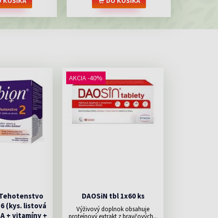
 KOŠÍKA
DO KOŠÍKA
AKCIA -40%
 Tehotenstvo
DAOSiN tbl 1x60 ks
56 (kys. listová
Výživový doplnok obsahuje
HA + vitamíny +
proteínový extrakt z bravčových...