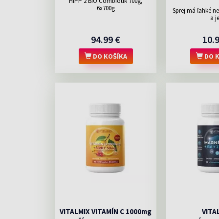
HiPP 2 BIO Combiotik 700g,
6x700g
Sprej má ľahké n
a je
94.99 €
10.
DO KOŠÍKA
DO K
VITALMIX VITAMÍN C 1000mg
VITA