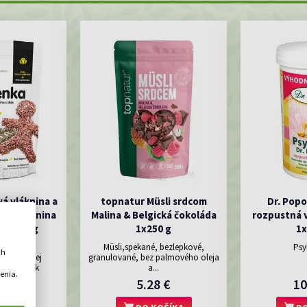
á vláknina a
topnatur Müsli srdcom
Dr. Pop
nová vláknina
Malina & Belgická čokoláda
rozpustná v
) 1x300 g
1x250 g
1x
na je
Müsli,spekané, bezlepkové,
Psy
ch
atejľanovej
granulované, bez palmového oleja
a semienok
a...
enia.
7 €
5.28 €
10