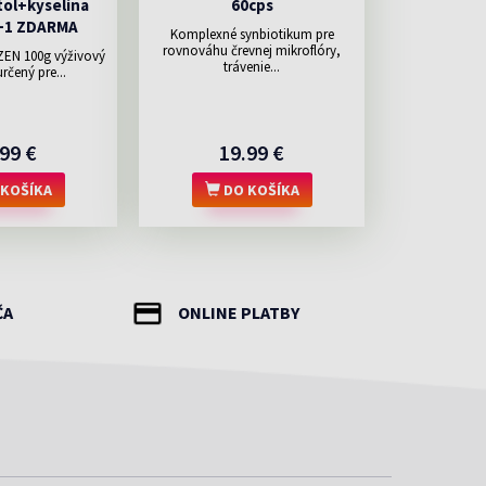
tol+kyselina
60cps
1+1 ZDARMA
Komplexné synbiotikum pre
rovnováhu črevnej mikroflóry,
ZEN 100g výživový
trávenie...
rčený pre...
99 €
19.99 €
KOŠÍKA
DO KOŠÍKA
ČA
ONLINE PLATBY