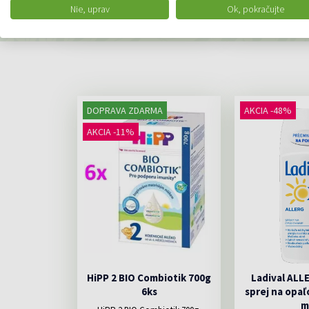
DO KOŠÍKA
DO K
Nie, uprav
Ok, pokračujte
DOPRAVA ZDARMA
AKCIA -48%
AKCIA -11%
HiPP 2 BIO Combiotik 700g
Ladival ALL
6ks
sprej na opaľ
m