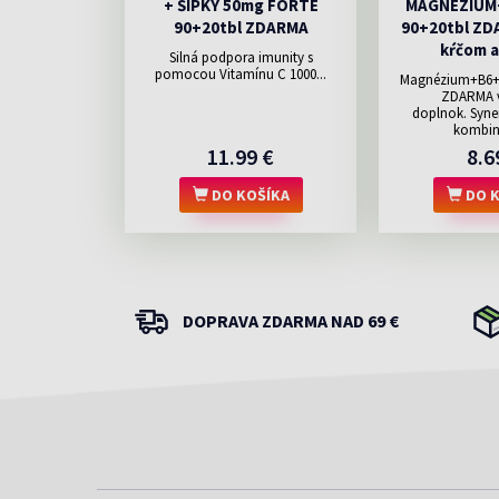
+ ŠÍPKY 50mg FORTE
MAGNÉZIUM
90+20tbl ZDARMA
90+20tbl ZDA
kŕčom a
Silná podpora imunity s
pomocou Vitamínu C 1000...
Magnézium+B6+Z
ZDARMA v
doplnok. Syne
kombiná
11.99 €
8.6
DO KOŠÍKA
DO K
DOPRAVA ZDARMA NAD 69 €