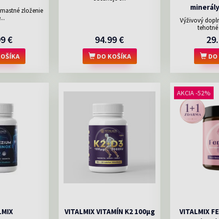
minerály
emastné zloženie
...
Výživový dopln
tehotné 
99 €
94.99 €
29.
OŠÍKA
DO KOŠÍKA
DO 
AKCIA -52%
LMIX
VITALMIX VITAMÍN K2 100µg
VITALMIX F