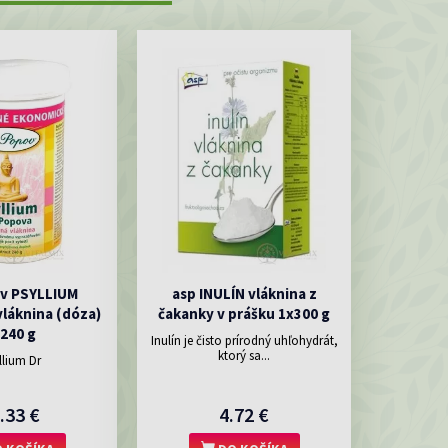
ov PSYLLIUM
asp INULÍN vláknina z
láknina (dóza)
čakanky v prášku 1x300 g
240 g
Inulín je čisto prírodný uhľohydrát,
ktorý sa...
llium Dr
.33 €
4.72 €