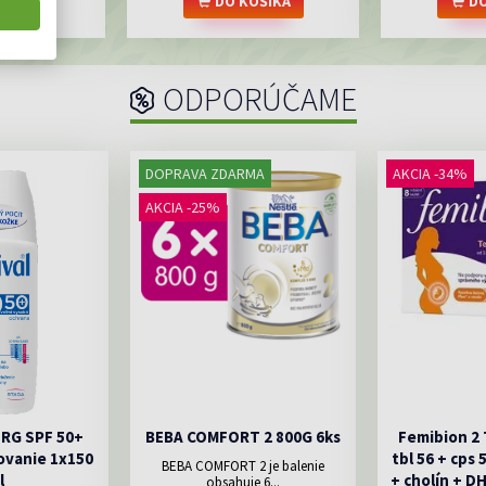
OŠÍKA
DO KOŠÍKA
DO
ODPORÚČAME
DOPRAVA ZDARMA
AKCIA -34%
AKCIA -25%
ERG SPF 50+
BEBA COMFORT 2 800G 6ks
Femibion 2
ovanie 1x150
tbl 56 + cps 
BEBA COMFORT 2 je balenie
l
+ cholín + D
obsahuje 6...