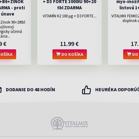
+B6+ZINOK
+ D3 FORTE 3000IU 90+20
myo-inozi
RMA - proti
tbl ZDARMA
listová 
 únave
VITAMÍN K2 100 μg + D3 FORTE...
VITALMIX FEMIO
doplnok u
inok 90+20tbl
ýživový
rgicky účinná
cia...
9 €
11.99 €
17.
OŠÍKA
DO KOŠÍKA
DO 
DODANIE DO 48 HODÍN
HEURÉKA ODPORÚ