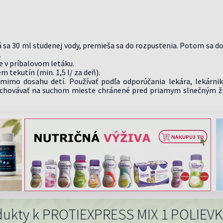
 sa 30 ml studenej vody, premieša sa do rozpustenia. Potom sa do
.
je v príbalovom letáku.
m tekutín (min. 1,5 l/ za deň).
 mimo dosahu detí. Používať podľa odporúčania lekára, lekárni
. Uchovávať na suchom mieste chránené pred priamym slnečným ž
dukty k PROTIEXPRESS MIX 1 POLIEV