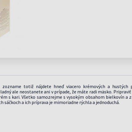
ENERGIA A
DOPLNKY STRAVY
viac »
PEČEŇ
VÁ
VITALITA
PROTI AKNÉ A MASTNEJ
V AKCII
INZ
A
VITAMÍNY PRED A
POTREBY PRE
 VLASY
PO OPAĽOVANÍ
POKOŽKE
SE
POČAS
BÁBÄTKO
viac »
KR
TEHOTENTSVA
DETSKÉ FĽAŠE
TE
via
IDY
FEMIOZEN
CHOLESTEROL
CUMLÍKY A HRYZÁTKA
HEMOROIDY
PR
VANIE VLASOV
PŔ
FEMIBION
KA
DETSKÉ VLHČENÉ UTIERKY
NINY
OD
INOFOLIC
IKA
ODSÁVAČKY HLIENOV
, HNAČKA
TE
LEJDYVITA
NY
PR
ho zozname totiž nájdete hneď viacero krémových a hustých p
Hladný ale neostanete ani v prípade, že máte radi mäsko. Pripraviť 
krém s kari. Všetko samozrejme s vysokým obsahom bielkovín a 
h sáčkoch a ich príprava je mimoriadne rýchla a jednoduchá.