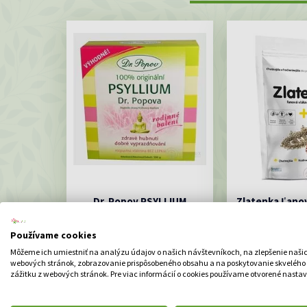
Dr. Popov PSYLLIUM
Zlatenka Ľanov
rozpustná vláknina 1x500 g
chia (270 g ľa
+ 30 g chia
Psyllium Dr
Používame cookies
Potravi
Môžeme ich umiestniť na analýzu údajov o našich návštevníkoch, na zlepšenie naši
kombináciouzl
webových stránok, zobrazovanie prispôsobeného obsahu a na poskytovanie skvelého
vlákninya chi
zážitku z webových stránok. Pre viac informácií o cookies používame otvorené nastav
16.87 €
10.4