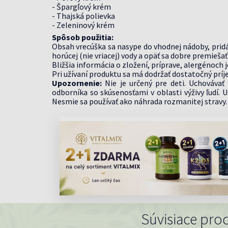
- Špargľový krém
- Thajská polievka
- Zeleninový krém
Spôsob použitia:
Obsah vrecúška sa nasype do vhodnej nádoby, pridá
horúcej (nie vriacej) vody a opäť sa dobre premiešať
Bližšia informácia o zložení, príprave, alergénoch 
Pri užívaní produktu sa má dodržať dostatočný príje
Upozornenie:
Nie je určený pre deti. Uchovávať
odborníka so skúsenosťami v oblasti výživy ľudí
Nesmie sa používať ako náhrada rozmanitej stravy.
Súvisiace pro