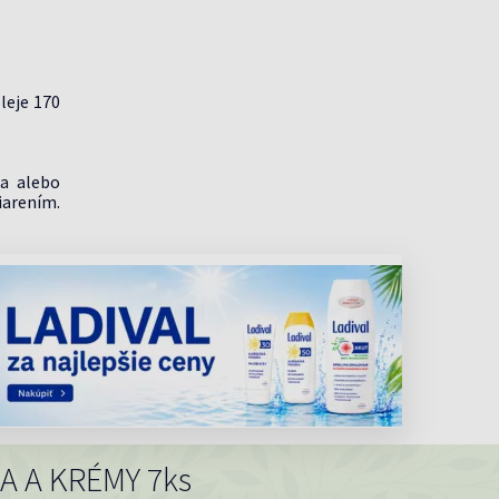
leje 170
ka alebo
iarením.
KA A KRÉMY 7ks