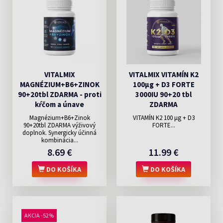
VITALMIX
VITALMIX VITAMÍN K2
MAGNÉZIUM+B6+ZINOK
100µg + D3 FORTE
90+20tbl ZDARMA - proti
3000IU 90+20 tbl
kŕčom a únave
ZDARMA
Magnézium+B6+Zinok
VITAMÍN K2 100 μg + D3
90+20tbl ZDARMA výživový
FORTE...
doplnok. Synergicky účinná
kombinácia...
8.69 €
11.99 €
DO KOŠÍKA
DO KOŠÍKA
AKCIA -52%