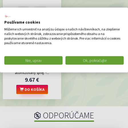
Používame cookies
Môžeme ich umiestniť na analýzu údajov o našich návštevníkoch, na zlepšenie
našich webových stránok, zobrazovanie prispôsobeného obsahu a na
poskytovanie skvelého zážitku z webových stránok. Pre viac informácií o cookies
používame otvorené nastavenia.
Nisita nosový sprej 1x20
Nie, uprav
Ok, pokračujte
ml
Nosový sprej vytvára jemný
atomizovaný sprej: -...
9.67 €
DO KOŠÍKA
ODPORÚČAME