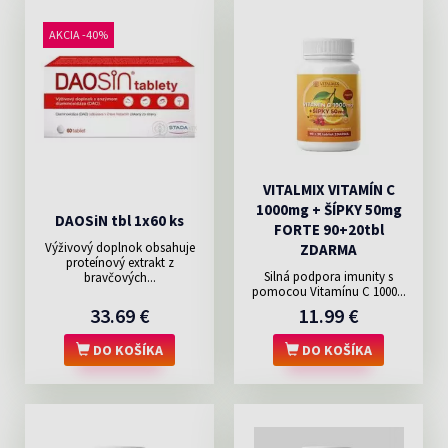
AKCIA -40%
VITALMIX VITAMÍN C
1000mg + ŠÍPKY 50mg
DAOSiN tbl 1x60 ks
FORTE 90+20tbl
Výživový doplnok obsahuje
ZDARMA
proteínový extrakt z
Silná podpora imunity s
bravčových...
pomocou Vitamínu C 1000...
33.69 €
11.99 €
DO KOŠÍKA
DO KOŠÍKA