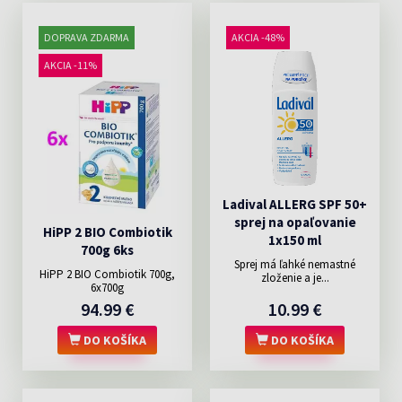
DOPRAVA ZDARMA
AKCIA -48%
AKCIA -11%
Ladival ALLERG SPF 50+
sprej na opaľovanie
HiPP 2 BIO Combiotik
1x150 ml
700g 6ks
Sprej má ľahké nemastné
HiPP 2 BIO Combiotik 700g,
zloženie a je...
6x700g
94.99 €
10.99 €
DO KOŠÍKA
DO KOŠÍKA