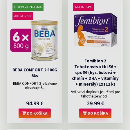
DOPRAVA ZDARMA
AKCIA -34%
AKCIA -25%
Femibion 2
Tehotenstvo tbl 56 +
BEBA COMFORT 2 800G
cps 56 (kys. listová +
6ks
cholín + DHA + vitamíny
BEBA COMFORT 2 je balenie
+ minerály) 1x112 ks
obsahuje 6...
Výživový doplnok je určený pre
tehotné ženy od...
94.99 €
29.99 €
DO KOŠÍKA
DO KOŠÍKA