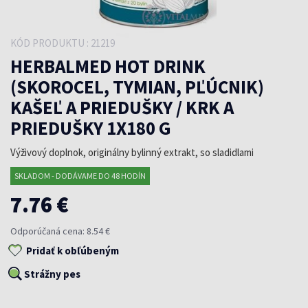
KÓD PRODUKTU : 21219
HERBALMED HOT DRINK
(SKOROCEL, TYMIAN, PĽÚCNIK)
KAŠEĽ A PRIEDUŠKY / KRK A
PRIEDUŠKY 1X180 G
Výživový doplnok, originálny bylinný extrakt, so sladidlami
SKLADOM - DODÁVAME DO 48 HODÍN
7.76 €
Odporúčaná cena: 8.54 €
Pridať k obľúbeným
Strážny pes