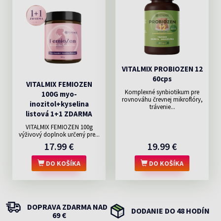
VITALMIX PROBIOZEN 12
60cps
VITALMIX FEMIOZEN
Komplexné synbiotikum pre
100G myo-
rovnováhu črevnej mikroflóry,
inozitol+kyselina
trávenie...
listová 1+1 ZDARMA
VITALMIX FEMIOZEN 100g
výživový doplnok určený pre...
17.99 €
19.99 €
DO KOŠÍKA
DO KOŠÍKA
DOPRAVA ZDARMA NAD
DODANIE DO 48 HODÍN
69 €