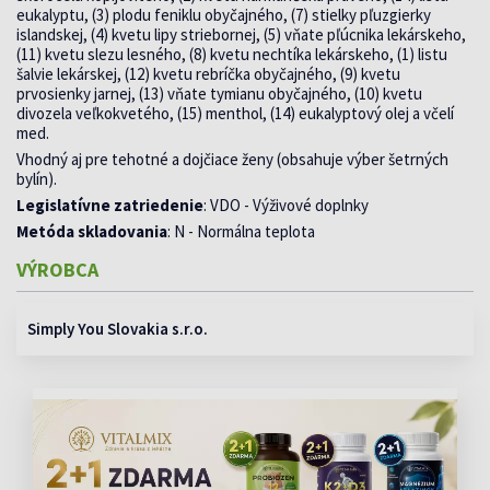
eukalyptu, (3) plodu feniklu obyčajného, (7) stielky pľuzgierky
islandskej, (4) kvetu lipy striebornej, (5) vňate pľúcnika lekárskeho,
(11) kvetu slezu lesného, (8) kvetu nechtíka lekárskeho, (1) listu
šalvie lekárskej, (12) kvetu rebríčka obyčajného, (9) kvetu
prvosienky jarnej, (13) vňate tymianu obyčajného, (10) kvetu
divozela veľkokvetého, (15) menthol, (14) eukalyptový olej a včelí
med.
Vhodný aj pre tehotné a dojčiace ženy (obsahuje výber šetrných
bylín).
Legislatívne zatriedenie
: VDO - Výživové doplnky
Metóda skladovania
: N - Normálna teplota
VÝROBCA
Simply You Slovakia s.r.o.