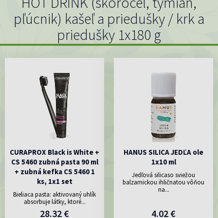
HOT DRINK (skorocel, tymian,
pľúcnik) kašeľ a priedušky / krk a
priedušky 1x180 g
CURAPROX Black is White +
HANUS SILICA JEDĽA ole
CS 5460 zubná pasta 90 ml
1x10 ml
+ zubná kefka CS 5460 1
Jedľová silicaso sviežou
ks, 1x1 set
balzamickou ihličnatou vôňou
na...
Bieliaca pasta: aktivovaný uhlík
absorbuje látky, ktoré...
28.32 €
4.02 €