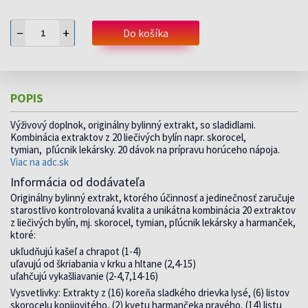
−
+
Do košíka
POPIS
Výživový doplnok, originálny bylinný extrakt, so sladidlami.
Kombinácia extraktov z 20 liečivých bylín napr. skorocel,
tymian, pľúcnik lekársky. 20 dávok na prípravu horúceho nápoja.
Viac na adc.sk
Informácia od dodávateľa
Originálny bylinný extrakt, ktorého účinnosť a jedinečnosť zaručuje
starostlivo kontrolovaná kvalita a unikátna kombinácia 20 extraktov
z liečivých bylín, mj. skorocel, tymian, pľúcnik lekársky a harmanček,
ktoré:
ukľudňujú kašeľ a chrapot (1-4)
uľavujú od škriabania v krku a hltane (2,4-15)
uľahčujú vykašliavanie (2-4,7,14-16)
Vysvetlivky: Extrakty z (16) koreňa sladkého drievka lysé, (6) listov
skorocelu kopijovitého, (2) kvetu harmančeka pravého, (14) listu