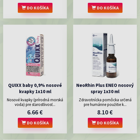
DO KOŠÍKA
DO KOŠÍKA
QUIXX baby 0,9% nosové
NeoRhin Plus ENEO nosový
kvapky 1x10 ml
spray 1x30 ml
Nosové kvapky (prírodná morská
Zdravotnícka pomôcka určená
voda) pre starostlivosť...
pre humánne použitie k...
6.66 €
8.10 €
DO KOŠÍKA
DO KOŠÍKA