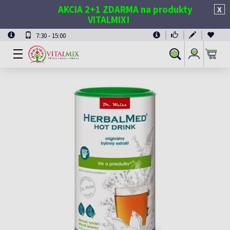
AKCIA 2+1 ZDARMA na produkty
X
VITALMIX!
7:30 - 15:00
Prihlásiť
Vyhľadávanie
sa